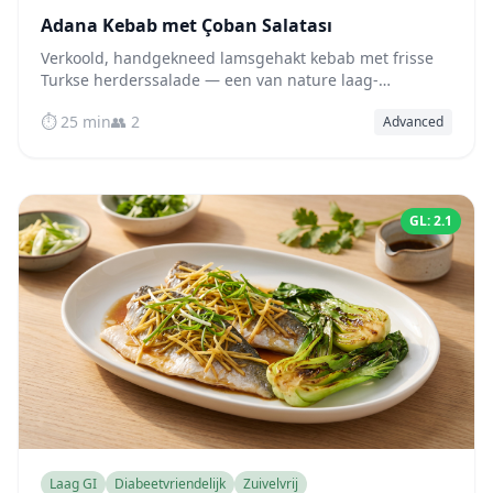
Adana Kebab met Çoban Salatası
Verkoold, handgekneed lamsgehakt kebab met frisse
Turkse herderssalade — een van nature laag-
glycemische, eiwitrijke maaltijd die is ontworpen om de
⏱️ 25 min
👥 2
Advanced
bloedsuikerspiegel na de maaltijd stabiel te houden.
GL: 2.1
Laag GI
Diabeetvriendelijk
Zuivelvrij