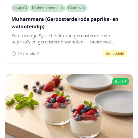
Laag GI
Diabeetvriendelijk
Glutenvrij
Muhammara (Geroosterde rode paprika- en
walnotendip)
Een rokerige Syrische dip van geroosterde rode
paprika's en geroosterde walnoten — boordevol
gezonde vetten en vezels, vrijwel geen zetmeel en een
⏱️ 13 min
👥 2
Gemiddeld
milde glycemische voetafdruk.
GL: 8.4