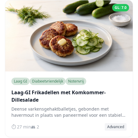
GL: 7.0
Laag GI
Diabeetvriendelijk
Notenvrij
Laag-GI Frikadellen met Komkommer-
Dillesalade
Deense varkensgehaktballetjes, gebonden met
havermout in plaats van paneermeel voor een stabiele
bloedsuikerspiegel, geserveerd met een knapperige
⏱️ 27 min
👥 2
Advanced
komkommer-dillesalade in een pittige azijndressing.