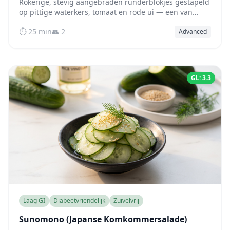
Rokerige, stevig aangebraden runderblokjes gestapeld
op pittige waterkers, tomaat en rode ui — een van
nature laag-glycemische, eiwitrijke Vietnamese
⏱️ 25 min
👥 2
Advanced
klassieker.
GL: 3.3
Laag GI
Diabeetvriendelijk
Zuivelvrij
Sunomono (Japanse Komkommersalade)