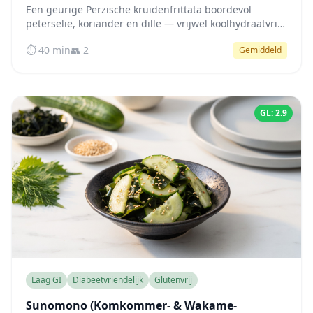
Een geurige Perzische kruidenfrittata boordevol
peterselie, koriander en dille — vrijwel koolhydraatvrij,
rijk aan eiwitten en gezonde vetten voor een stabiele
⏱️ 40 min
👥 2
Gemiddeld
bloedsuikerspiegel de hele dag door.
GL: 2.9
Laag GI
Diabeetvriendelijk
Glutenvrij
Sunomono (Komkommer- & Wakame-