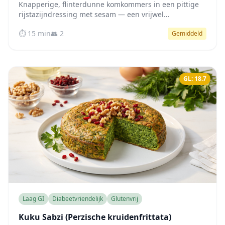
Knapperige, flinterdunne komkommers in een pittige
rijstazijndressing met sesam — een vrijwel
koolhydraatarm Japans bijgerecht dat helpt je
⏱️ 15 min
👥 2
Gemiddeld
bloedsuiker stabiel te houden.
GL: 18.7
Laag GI
Diabeetvriendelijk
Glutenvrij
Kuku Sabzi (Perzische kruidenfrittata)