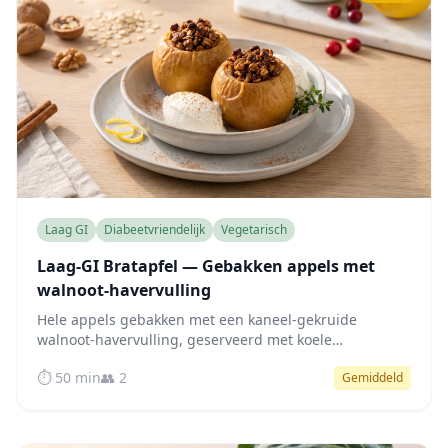
Laag GI
Diabeetvriendelijk
Vegetarisch
Laag-GI Bratapfel — Gebakken appels met
walnoot-havervulling
Hele appels gebakken met een kaneel-gekruide
walnoot-havervulling, geserveerd met koele
vanillekwark — natuurlijk zoet, vezelrijk en vriendelijk
⏱️ 50 min
👥 2
Gemiddeld
voor de bloedsuikerspiegel.