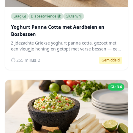
Laag GI
Diabeetvriendelijk
Glutenvrij
Yoghurt Panna Cotta met Aardbeien en
Bosbessen
Zijdezachte Griekse yoghurt panna cotta, gezoet met
een vleugje honing en getopt met verse bessen — een
bloedsuikervriendelijk dessert dat toch verwennerij is.
⏱️ 255 min
👥 2
Gemiddeld
GL: 3.6