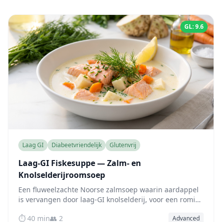
GL: 9.6
Laag GI
Diabeetvriendelijk
Glutenvrij
Laag-GI Fiskesuppe — Zalm- en
Knolselderijroomsoep
Een fluweelzachte Noorse zalmsoep waarin aardappel
is vervangen door laag-GI knolselderij, voor een romige
rijkdom en een stabiele bloedsuikerspiegel — klaar in
⏱️ 40 min
👥 2
Advanced
slechts 40 minuten.