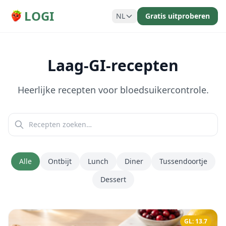
LOGI
NL
Gratis uitproberen
Laag-GI-recepten
Heerlijke recepten voor bloedsuikercontrole.
Alle
Ontbijt
Lunch
Diner
Tussendoortje
Dessert
GL: 13.7