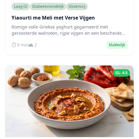
Laag GI
Diabeetvriendelijk
Glutenvrij
Yiaourti me Meli met Verse Vijgen
Romige volle Griekse yoghurt gegarneerd met
geroosterde walnoten, rijpe vijgen en een bescheiden
straaltje honing — een eiwitrijk ontbijt dat de
⏱️ 9 min
👥 2
Makkelijk
bloedsuikerspiegel stabiel houdt.
GL: 4.5