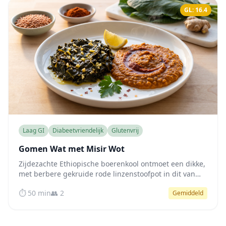
GL: 16.4
Laag GI
Diabeetvriendelijk
Glutenvrij
Gomen Wat met Misir Wot
Zijdezachte Ethiopische boerenkool ontmoet een dikke,
met berbere gekruide rode linzenstoofpot in dit van
nature laag-GI, vezelrijke veganistische gerecht dat de
⏱️ 50 min
👥 2
Gemiddeld
bloedsuikerspiegel zachtjes stabiliseert.