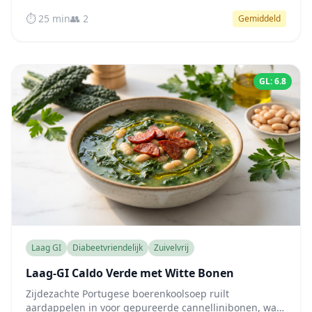
eiwitrijk, van nature laag-GI, klaar in 25 minuten.
⏱️ 25 min
👥 2
Gemiddeld
GL: 6.8
Laag GI
Diabeetvriendelijk
Zuivelvrij
Laag-GI Caldo Verde met Witte Bonen
Zijdezachte Portugese boerenkoolsoep ruilt
aardappelen in voor gepureerde cannellinibonen, wat