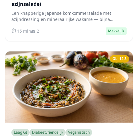
azijnsalade)
Een knapperige Japanse komkommersalade met
azijndressing en mineraalrijke wakame — bijna
koolhydraatvrij, en het azijnzuur in de dressing helpt
⏱️ 15 min
👥 2
Makkelijk
actief bloedsuikerpieken af te vlakken.
GL: 12.3
Laag GI
Diabeetvriendelijk
Veganistisch