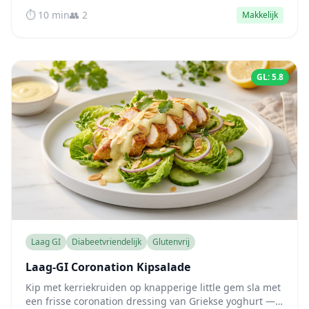
— een eiwitrijke kom die de bloedsuikerspiegel
⏱️ 10 min
👥 2
Makkelijk
urenlang stabiel houdt.
GL: 5.8
Laag GI
Diabeetvriendelijk
Glutenvrij
Laag-GI Coronation Kipsalade
Kip met kerriekruiden op knapperige little gem sla met
een frisse coronation dressing van Griekse yoghurt —