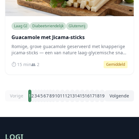
Laag GI
Diabeetvriendelijk
Glutenvrij
Guacamole met Jicama-sticks
Romige, grove guacamole geserveerd met knapperige
jicama-sticks — een van nature laag-glycemische snack
rijk aan gezonde vetten, vezels en met vrijwel geen
⏱️ 15 min
👥 2
Gemiddeld
impact op je bloedsuiker.
Vorige
1
2
3
4
5
6
7
8
9
10
11
12
13
14
15
16
17
18
19
Volgende
LOGI