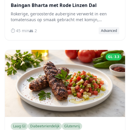
Baingan Bharta met Rode Linzen Dal
Rokerige, geroosterde aubergine verwerkt in een
tomatensaus op smaak gebracht met komijn,
geserveerd met een eiwitrijke rode linzen dal — een
⏱️ 45 min
👥 2
Advanced
van nature laag-glycemische Indiase maaltijd.
GL: 3.3
Laag GI
Diabeetvriendelijk
Glutenvrij