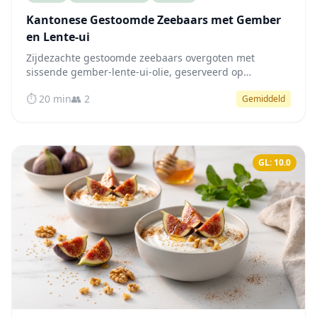
Kantonese Gestoomde Zeebaars met Gember
en Lente-ui
Zijdezachte gestoomde zeebaars overgoten met
sissende gember-lente-ui-olie, geserveerd op
knapperige paksoi — een van nature laag-glycemische
⏱️ 20 min
👥 2
Gemiddeld
Kantonese klassieker die de bloedsuiker stabiel houdt.
GL: 10.0