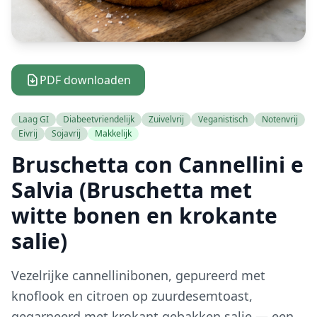
PDF downloaden
Laag GI
Diabeetvriendelijk
Zuivelvrij
Veganistisch
Notenvrij
Eivrij
Sojavrij
Makkelijk
Bruschetta con Cannellini e
Salvia (Bruschetta met
witte bonen en krokante
salie)
Vezelrijke cannellinibonen, gepureerd met
knoflook en citroen op zuurdesemtoast,
gegarneerd met krokant gebakken salie — een