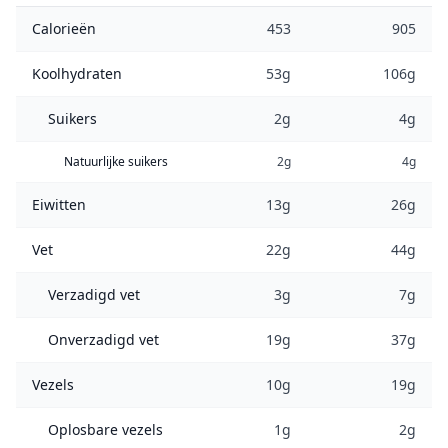
Calorieën
453
905
Koolhydraten
53g
106g
Suikers
2g
4g
Natuurlijke suikers
2g
4g
Eiwitten
13g
26g
Vet
22g
44g
Verzadigd vet
3g
7g
Onverzadigd vet
19g
37g
Vezels
10g
19g
Oplosbare vezels
1g
2g