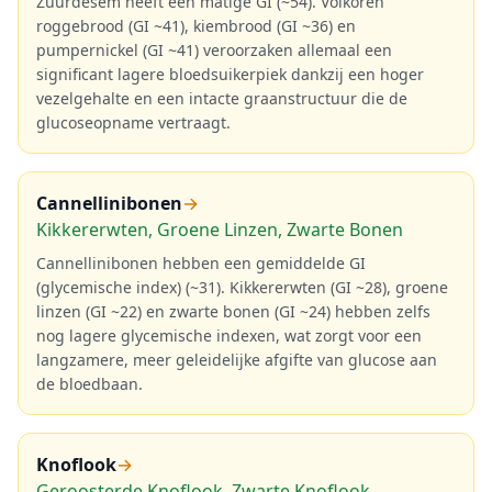
Zuurdesem heeft een matige GI (~54). Volkoren
roggebrood (GI ~41), kiembrood (GI ~36) en
pumpernickel (GI ~41) veroorzaken allemaal een
significant lagere bloedsuikerpiek dankzij een hoger
vezelgehalte en een intacte graanstructuur die de
glucoseopname vertraagt.
Cannellinibonen
→
Kikkererwten, Groene Linzen, Zwarte Bonen
Cannellinibonen hebben een gemiddelde GI
(glycemische index) (~31). Kikkererwten (GI ~28), groene
linzen (GI ~22) en zwarte bonen (GI ~24) hebben zelfs
nog lagere glycemische indexen, wat zorgt voor een
langzamere, meer geleidelijke afgifte van glucose aan
de bloedbaan.
Knoflook
→
Geroosterde Knoflook, Zwarte Knoflook