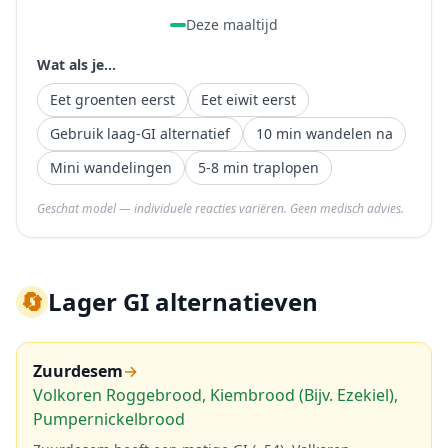
Deze maaltijd
Wat als je...
Eet groenten eerst
Eet eiwit eerst
Gebruik laag-GI alternatief
10 min wandelen na
Mini wandelingen
5-8 min traplopen
Geschat model — individuele reacties variëren. Geen medisch advies.
🔄
Lager GI alternatieven
Zuurdesem
→
Volkoren Roggebrood, Kiembrood (Bijv. Ezekiel),
Pumpernickelbrood