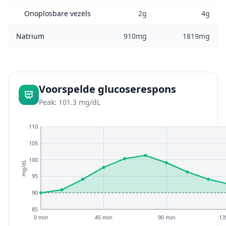
Onoplosbare vezels
2g
4g
Natrium
910mg
1819mg
Voorspelde glucoserespons
Peak: 101.3 mg/dL
110
105
100
mg/dL
95
90
85
0 min
45 min
90 min
13