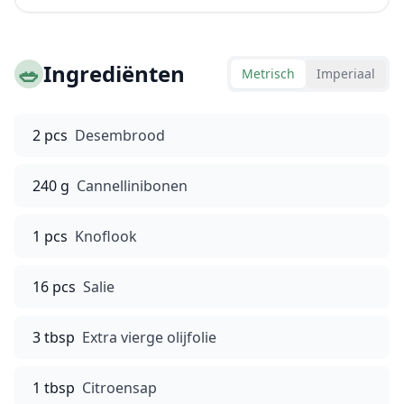
🥗
Ingrediënten
Metrisch
Imperiaal
2 pcs
Desembrood
240 g
Cannellinibonen
1 pcs
Knoflook
16 pcs
Salie
3 tbsp
Extra vierge olijfolie
1 tbsp
Citroensap