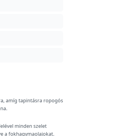
ára, amíg tapintásra ropogós
zna.
felével minden szelet
ve a fokhagymaolajokat.