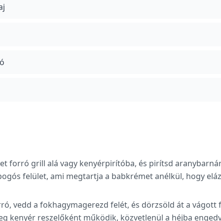
aj
só
t forró grill alá vagy kenyérpirítóba, és pirítsd aranybarn
pogós felület, ami megtartja a babkrémet anélkül, hogy elá
ró, vedd a fokhagymagerezd felét, és dörzsöld át a vágott 
eleg kenyér reszelőként működik, közvetlenül a héjba enged