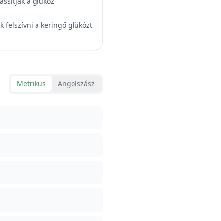
assítják a glükóz
 felszívni a keringő glükózt
Metrikus
Angolszász