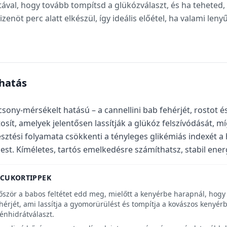
átával, hogy tovább tompítsd a glükózválaszt, és ha teheted
izenöt perc alatt elkészül, így ideális előétel, ha valami len
-hatás
csony-mérsékelt hatású – a cannellini bab fehérjét, rostot 
tosít, amelyek jelentősen lassítják a glükóz felszívódását, 
esztési folyamata csökkenti a tényleges glikémiás indexét
est. Kíméletes, tartós emelkedésre számíthatsz, stabil energ
RCUKORTIPPEK
őször a babos feltétet edd meg, mielőtt a kenyérbe harapnál, hogy e
hérjét, ami lassítja a gyomorürülést és tompítja a kovászos kenyér
énhidrátválaszt.