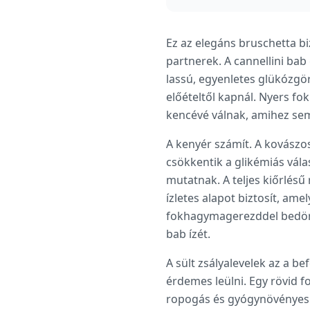
Ez az elegáns bruschetta b
partnerek. A cannellini ba
lassú, egyenletes glükózgör
előételtől kapnál. Nyers fo
kencévé válnak, amihez se
A kenyér számít. A kovászo
csökkentik a glikémiás vá
mutatnak. A teljes kiőrlésű
ízletes alapot biztosít, am
fokhagymagerezddel bedörzs
bab ízét.
A sült zsályalevelek az a be
érdemes leülni. Egy rövid f
ropogás és gyógynövényes il