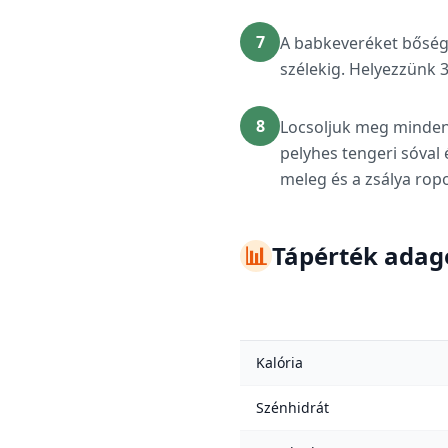
7
A babkeveréket bősége
szélekig. Helyezzünk 
8
Locsoljuk meg minden 
pelyhes tengeri sóval 
meleg és a zsálya rop
📊
Tápérték ada
Kalória
Szénhidrát