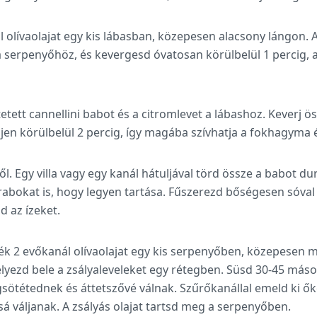
l olívaolajat egy kis lábasban, közepesen alacsony lángon. 
 serpenyőhöz, és kevergesd óvatosan körülbelül 1 percig, a
tett cannellini babot és a citromlevet a lábashoz. Keverj ö
en körülbelül 2 percig, így magába szívhatja a fokhagyma és
ről. Egy villa vagy egy kanál hátuljával törd össze a babot d
abokat is, hogy legyen tartása. Fűszerezd bőségesen sóval 
d az ízeket.
ék 2 evőkanál olívaolajat egy kis serpenyőben, közepesen 
helyezd bele a zsályaleveleket egy rétegben. Süsd 30-45 má
sötétednek és áttetszővé válnak. Szűrőkanállal emeld ki őke
á váljanak. A zsályás olajat tartsd meg a serpenyőben.