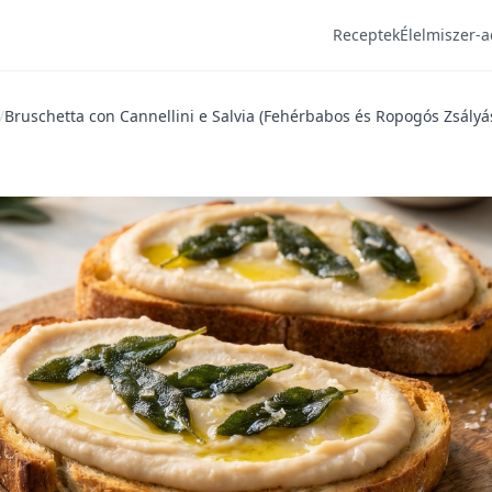
Receptek
Élelmiszer-a
/
Bruschetta con Cannellini e Salvia (Fehérbabos és Ropogós Zsályá