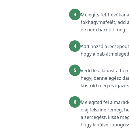
3
Melegíts fel 1 evőkaná
fokhagymafelét, add a
de nem barnult meg.
4
Add hozzá a lecsepegte
hogy a bab átmelegedj
5
Vedd le a lábast a tűz
hagyj benne egész dar
kóstold meg és igazíts
6
Melegítsd fel a marad
olaj felszíne remeg, 
a sercegést, kissé meg
hogy kihűlve ropogóss