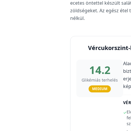
ecetes öntettel készült sal
zöldségeket. Az egész étel t
nélkül.
Vércukorszint
Ala
14.2
biz
erj
Glikémiás terhelés
kép
MEDIUM
VÉ
El
✓
fe
sz