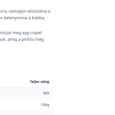
ra, vastagon eloszlatva a
hén belenyomva a babba.
zórjuk meg egy csipet
ljuk, amíg a pirítós még
Teljes adag
905
106g