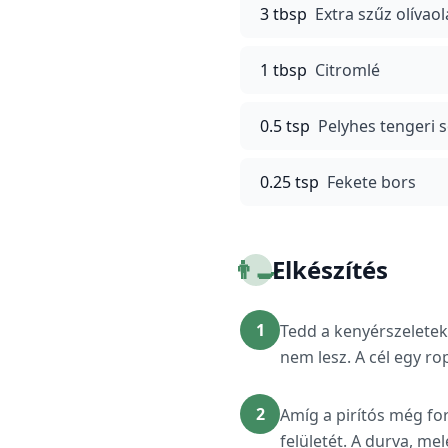
3 tbsp
Extra szűz olívaol
1 tbsp
Citromlé
0.5 tsp
Pelyhes tengeri 
0.25 tsp
Fekete bors
👨‍🍳
Elkészítés
1
Tedd a kenyérszeleteke
nem lesz. A cél egy ro
2
Amíg a pirítós még for
felületét. A durva, m