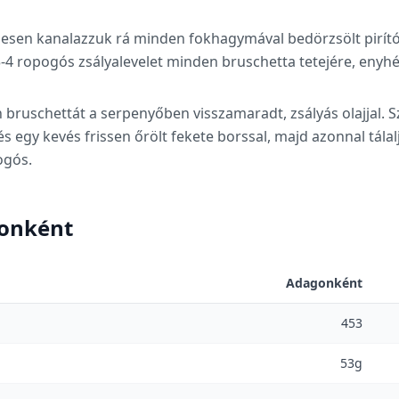
sen kanalazzuk rá minden fokhagymával bedörzsölt pirítós
3-4 ropogós zsályalevelet minden bruschetta tetejére, eny
bruschettát a serpenyőben visszamaradt, zsályás olajjal. S
és egy kevés frissen őrölt fekete borssal, majd azonnal tála
ogós.
gonként
Adagonként
453
53g