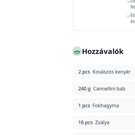
Lo
✓
fe
Ét
✓
és
🥗
Hozzávalók
2 pcs
Kovászos kenyér
240 g
Cannellini bab
1 pcs
Fokhagyma
16 pcs
Zsálya