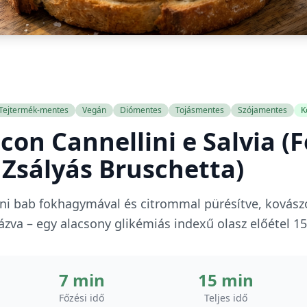
Tejtermék-mentes
Vegán
Diómentes
Tojásmentes
Szójamentes
K
con Cannellini e Salvia 
Zsályás Bruschetta)
ni bab fokhagymával és citrommal pürésítve, kovász
zva – egy alacsony glikémiás indexű olasz előétel 15 
7 min
15 min
Főzési idő
Teljes idő