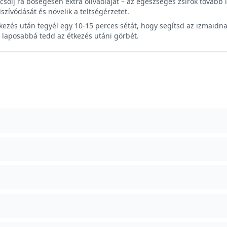
csolj rá bőségesen extra olívaolajat – az egészséges zsírok tovább l
lszívódását és növelik a teltségérzetet.
kezés után tegyél egy 10-15 perces sétát, hogy segítsd az izmaidnak
 laposabbá tedd az étkezés utáni görbét.