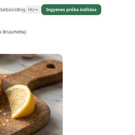
datbázis
Blog
HU
Ingyenes próba indítása
s Bruschetta)