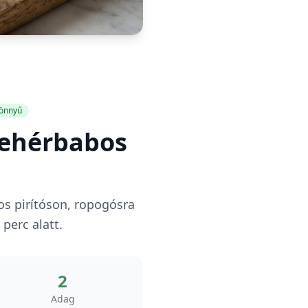
önnyű
(Fehérbabos
os pirítóson, ropogósra
perc alatt.
2
Adag