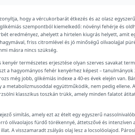
izonyítja, hogy a vércukorbarát étkezés és az olasz egysze
b glikémiás szempontból kiemelkedő: növényi fehérje és old
bét eredményez, ahelyett a hirtelen kiugrás helyett, amit 
khagymával, friss citromlével és jó minőségű olívaolajjal p
mmi másra nincs szükség.
s kenyér természetes erjesztése olyan szerves savakat ter
laszt a hagyományos fehér kenyérhez képest – tanulmányok
 rozs még jobb, glikémiás indexe a 40-es évek elején van. Bá
ely a metabolizmusoddal együttműködik, nem pedig ellene. A 
ölni klasszikus toszkán trükk, amely minden falatot átita
fejező simítás, amely ezt az ételt egy egyszerű nassolnivaló
orró olívaolajos fürdő törékennyé, áttetszővé és intenzíven
lat. A visszamaradt zsályás olaj lesz a locsolóolajod. Páros