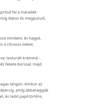
Aprítsd fel a maradék
míg illatos és megpuhult,
ssze mindent, és hagyd,
 a citrusos ízeket.
urva, texturált krémmé –
és fekete borssal, majd
magas lángon. Amikor az
sodpercig, amíg abbahagyják
t, és tedd papírtörlőre,