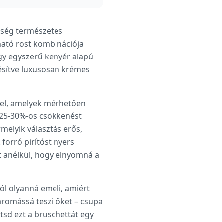
rűség természetes
ható rost kombinációja
egy egyszerű kenyér alapú
ürésítve luxusosan krémes
mel, amelyek mérhetően
 25-30%-os csökkenést
rmelyik választás erős,
forró pirítóst nyers
t anélkül, hogy elnyomná a
ból olyanná emeli, amiért
 aromássá teszi őket – csupa
ítsd ezt a bruschettát egy