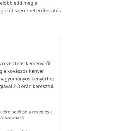
, előbb edd meg a
yűgözőt szeretnél erőfeszítés
és rezisztens keményítőt
míg a kovászos kenyér
 a hagyományos kenyérhez
iával 2-3 órán keresztül.
lőre betöltsd a rostot és a
ből származó