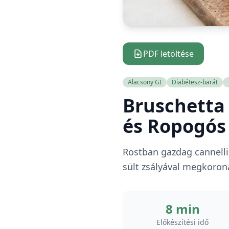
PDF letöltése
Alacsony GI
Diabétesz-barát
Bruschetta 
és Ropogós 
Rostban gazdag cannelli
sült zsályával megkoroná
8 min
Előkészítési idő