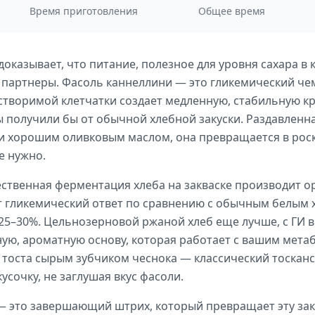
Время приготовления
Общее время
доказывает, что питание, полезное для уровня сахара в 
 партнеры. Фасоль каннеллини — это гликемический че
створимой клетчатки создает медленную, стабильную кр
ы получили бы от обычной хлебной закуски. Раздавленн
 хорошим оливковым маслом, она превращается в рос
е нужно.
ественная ферментация хлеба на закваске производит о
 гликемический ответ по сравнению с обычным белым 
5–30%. Цельнозерновой ржаной хлеб еще лучше, с ГИ в 
ую, ароматную основу, которая работает с вашим мета
о тоста сырым зубчиком чеснока — классический тоскан
усочку, не заглушая вкус фасоли.
 это завершающий штрих, который превращает эту закус