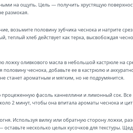
ными на ощупь. Цель — получить хрустящую поверхност
не размокая.
чие, возьмите половину зубчика чеснока и натрите сре
й, теплый хлеб действует как терка, высвобождая чесн
ую ложку оливкового масла в небольшой кастрюле на ср
 половину чеснока, добавьте ее в кастрюлю и аккуратн
 не станет ароматным и мягким, но не подрумянится.
ю процеженную фасоль каннеллини и лимонный сок. Все
коло 2 минут, чтобы она впитала ароматы чеснока и цит
огня. Используя вилку или обратную сторону ложки, раз
— оставьте несколько целых кусочков для текстуры. Ще