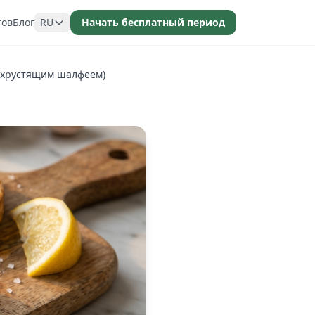
тов
Блог
RU
Начать бесплатный период
 и хрустящим шалфеем)