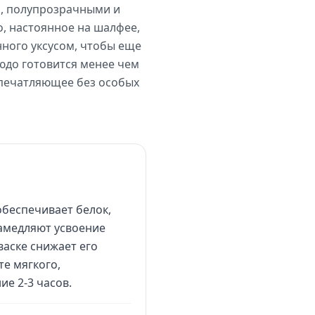
и, полупрозрачными и
, настоянное на шалфее,
нного уксусом, чтобы еще
юдо готовится менее чем
 впечатляющее без особых
беспечивает белок,
замедляют усвоение
васке снижает его
е мягкого,
е 2-3 часов.