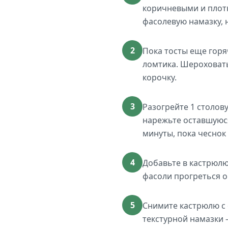
коричневыми и плот
фасолевую намазку, 
2
Пока тосты еще горя
ломтика. Шероховаты
корочку.
3
Разогрейте 1 столов
нарежьте оставшуюся
минуты, пока чеснок
4
Добавьте в кастрюл
фасоли прогреться о
5
Снимите кастрюлю с 
текстурной намазки 