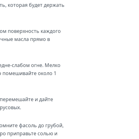
ь, которая будет держать
зом поверхность каждого
очные масла прямо в
едне-слабом огне. Мелко
о помешивайте около 1
 перемешайте и дайте
русовых.
омните фасоль до грубой,
дро приправьте солью и