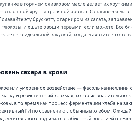
 купание в горячем оливковом масле делает их хрупким
 сплошной хруст и травяной аромат. Оставшееся масло
Подавайте эту брускетту с гарниром из салата, заправле
 глюкозы, и ешьте овощи первыми, если можете. Все бл
 делает его идеальной закуской, когда вы хотите что-то
ровень сахара в крови
кое или умеренное воздействие — фасоль каннеллини о
тчатку и резистентный крахмал, которые значительно 
козы, в то время как процесс ферментации хлеба на зак
ективный ГИ по сравнению с обычным хлебом. Ожидайт
должительного подъема с стабильной энергией в течени