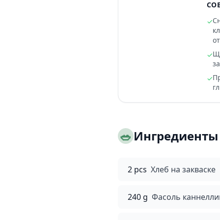
СО
С
✓
к
от
Щ
✓
з
П
✓
гл
🥗
Ингредиенты
2 pcs
Хлеб на закваске
240 g
Фасоль каннелли