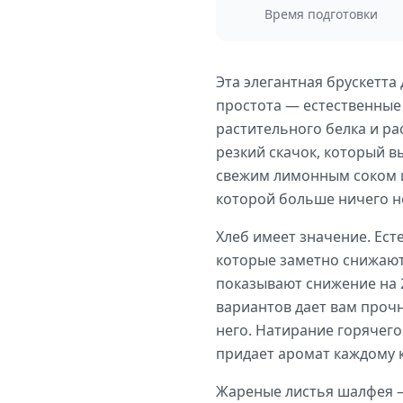
Время подготовки
Эта элегантная брускетта 
простота — естественные
растительного белка и ра
резкий скачок, который в
свежим лимонным соком и
которой больше ничего н
Хлеб имеет значение. Ест
которые заметно снижают
показывают снижение на 2
вариантов дает вам прочн
него. Натирание горячег
придает аромат каждому к
Жареные листья шалфея —