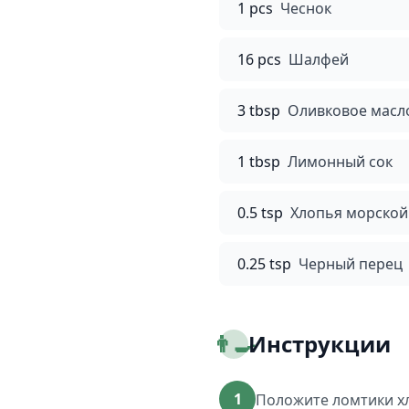
1 pcs
Чеснок
16 pcs
Шалфей
3 tbsp
Оливковое масл
1 tbsp
Лимонный сок
0.5 tsp
Хлопья морской
0.25 tsp
Черный перец
👨‍🍳
Инструкции
1
Положите ломтики хле