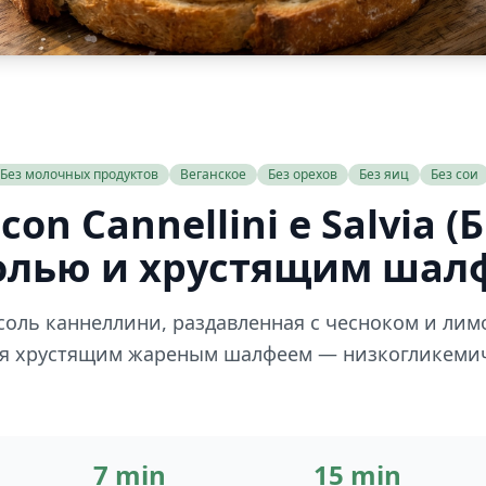
Без молочных продуктов
Веганское
Без орехов
Без яиц
Без сои
con Cannellini e Salvia (
олью и хрустящим шал
соль каннеллини, раздавленная с чесноком и лимо
ная хрустящим жареным шалфеем — низкогликеми
7 min
15 min