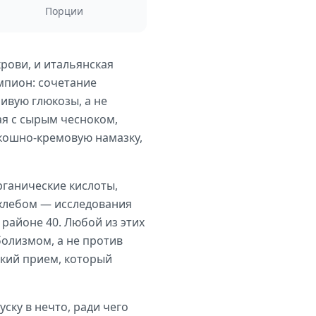
Порции
крови, и итальянская
мпион: сочетание
ивую глюкозы, а не
ая с сырым чесноком,
кошно-кремовую намазку,
рганические кислоты,
хлебом — исследования
районе 40. Любой из этих
болизмом, а не против
ский прием, который
ку в нечто, ради чего