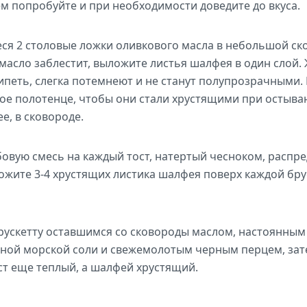
м попробуйте и при необходимости доведите до вкуса.
ся 2 столовые ложки оливкового масла в небольшой ско
масло заблестит, выложите листья шалфея в один слой. 
ипеть, слегка потемнеют и не станут полупрозрачными.
е полотенце, чтобы они стали хрустящими при остыван
е, в сковороде.
вую смесь на каждый тост, натертый чесноком, распре
ложите 3-4 хрустящих листика шалфея поверх каждой бру
рускетту оставшимся со сковороды маслом, настоянным
ной морской соли и свежемолотым черным перцем, зат
ст еще теплый, а шалфей хрустящий.