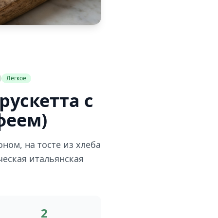
Лёгкое
Брускетта с
феем)
ном, на тосте из хлеба
ческая итальянская
2