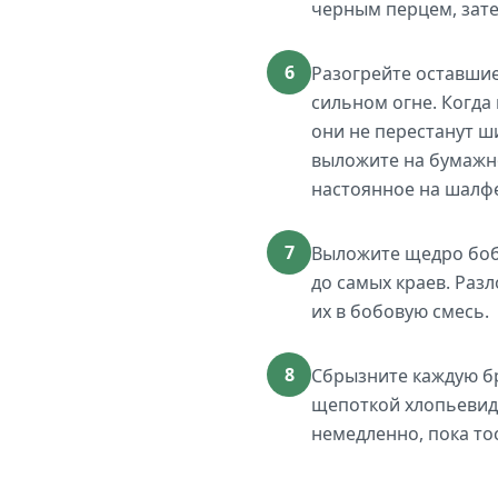
черным перцем, зате
6
Разогрейте оставшие
сильном огне. Когда 
они не перестанут ш
выложите на бумажно
настоянное на шалфе
7
Выложите щедро бобо
до самых краев. Раз
их в бобовую смесь.
8
Сбрызните каждую б
щепоткой хлопьевид
немедленно, пока то