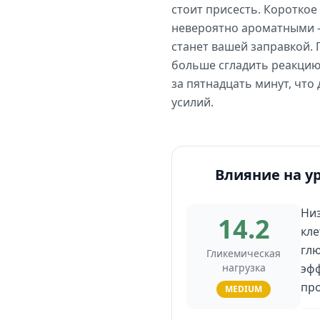
стоит присесть. Короткое
невероятно ароматными —
станет вашей заправкой. 
больше сгладить реакцию
за пятнадцать минут, что
усилий.
Влияние на у
Низ
14.2
кле
глю
Гликемическая
нагрузка
эфф
про
MEDIUM