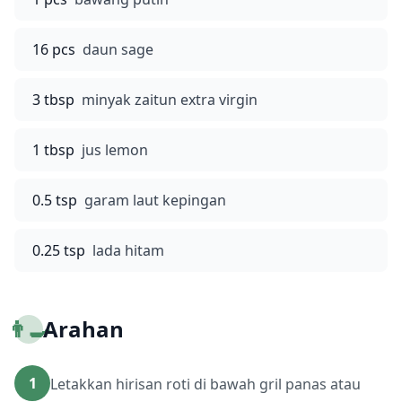
16 pcs
daun sage
3 tbsp
minyak zaitun extra virgin
1 tbsp
jus lemon
0.5 tsp
garam laut kepingan
0.25 tsp
lada hitam
👨‍🍳
Arahan
1
Letakkan hirisan roti di bawah gril panas atau