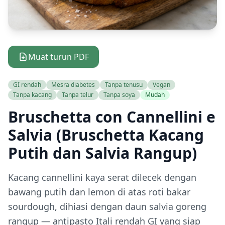
Muat turun PDF
GI rendah
Mesra diabetes
Tanpa tenusu
Vegan
Tanpa kacang
Tanpa telur
Tanpa soya
Mudah
Bruschetta con Cannellini e
Salvia (Bruschetta Kacang
Putih dan Salvia Rangup)
Kacang cannellini kaya serat dilecek dengan
bawang putih dan lemon di atas roti bakar
sourdough, dihiasi dengan daun salvia goreng
rangup — antipasto Itali rendah GI yang siap