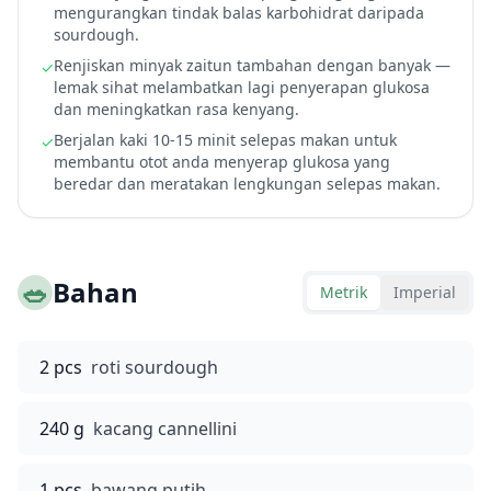
mengurangkan tindak balas karbohidrat daripada
sourdough.
Renjiskan minyak zaitun tambahan dengan banyak —
✓
lemak sihat melambatkan lagi penyerapan glukosa
dan meningkatkan rasa kenyang.
Berjalan kaki 10-15 minit selepas makan untuk
✓
membantu otot anda menyerap glukosa yang
beredar dan meratakan lengkungan selepas makan.
🥗
Bahan
Metrik
Imperial
2 pcs
roti sourdough
240 g
kacang cannellini
1 pcs
bawang putih