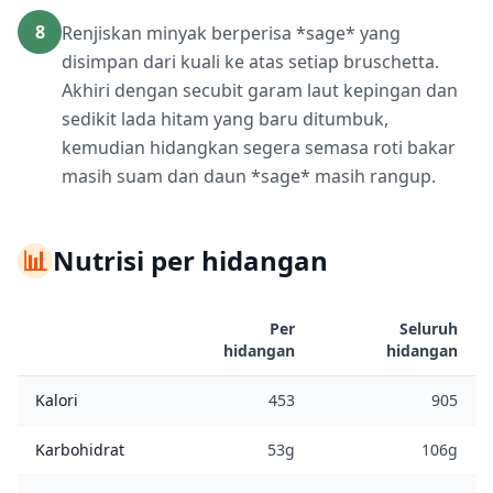
8
Renjiskan minyak berperisa *sage* yang
disimpan dari kuali ke atas setiap bruschetta.
Akhiri dengan secubit garam laut kepingan dan
sedikit lada hitam yang baru ditumbuk,
kemudian hidangkan segera semasa roti bakar
masih suam dan daun *sage* masih rangup.
📊
Nutrisi per hidangan
Per
Seluruh
hidangan
hidangan
Kalori
453
905
Karbohidrat
53g
106g