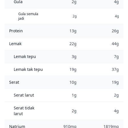
Gula
2g
4g
Gula semula
2g
4g
jadi
Protein
13g
26g
Lemak
22g
44g
Lemak tepu
3g
7g
Lemak tak tepu
19g
37g
Serat
10g
19g
Serat larut
1g
2g
Serat tidak
2g
4g
larut
Natrium
910mg
1819mg