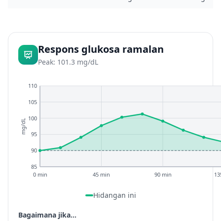
Respons glukosa ramalan
Peak: 101.3 mg/dL
110
105
100
mg/dL
95
90
85
0 min
45 min
90 min
13
Hidangan ini
Bagaimana jika...