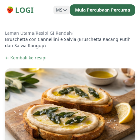
LOGI
MS
Mula Percubaan Percuma
Laman Utama
/
Resipi GI Rendah
/
Bruschetta con Cannellini e Salvia (Bruschetta Kacang Putih
dan Salvia Rangup)
← Kembali ke resipi