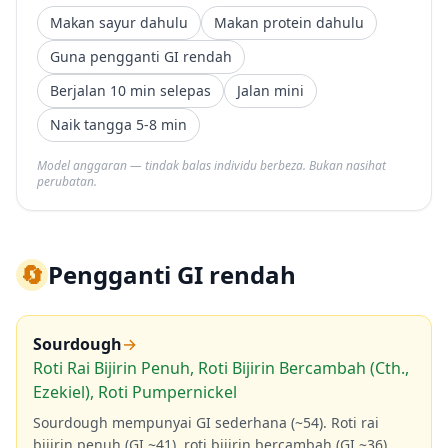
Makan sayur dahulu
Makan protein dahulu
Guna pengganti GI rendah
Berjalan 10 min selepas
Jalan mini
Naik tangga 5-8 min
Model anggaran — tindak balas individu berbeza. Bukan nasihat
perubatan.
🔄
Pengganti GI rendah
Sourdough
→
Roti Rai Bijirin Penuh, Roti Bijirin Bercambah (Cth.,
Ezekiel), Roti Pumpernickel
Sourdough mempunyai GI sederhana (~54). Roti rai
bijirin penuh (GI ~41), roti bijirin bercambah (GI ~36),