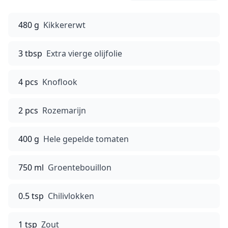
480 g
Kikkererwt
3 tbsp
Extra vierge olijfolie
4 pcs
Knoflook
2 pcs
Rozemarijn
400 g
Hele gepelde tomaten
750 ml
Groentebouillon
0.5 tsp
Chilivlokken
1 tsp
Zout