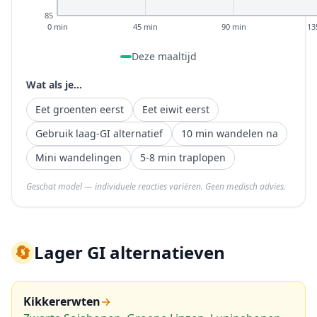
85
0 min
45 min
90 min
13
Deze maaltijd
Wat als je...
Eet groenten eerst
Eet eiwit eerst
Gebruik laag-GI alternatief
10 min wandelen na
Mini wandelingen
5-8 min traplopen
Geschat model — individuele reacties variëren. Geen medisch advies.
🔄
Lager GI alternatieven
Kikkererwten
→