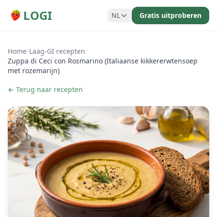
LOGI
NL
Gratis uitproberen
Home
/
Laag-GI recepten
/
Zuppa di Ceci con Rosmarino (Italiaanse kikkererwtensoep
met rozemarijn)
← Terug naar recepten