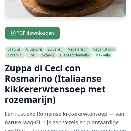
PDF downloaden
Laag GI
Glutenvrij
Zuivelvrij
Vegetarisch
Veganistisch
Notenvrij
Eivrij
Sojavrij
Diabeetvriendelijk
Makkelijk
Zuppa di Ceci con
Rosmarino (Italiaanse
kikkererwtensoep met
rozemarijn)
Een rustieke Romeinse kikkererwtensoep — van
nature laag-GI, rijk aan vezels en plantaardige
eiwitten — langzaam gegaard met rozemarijn en