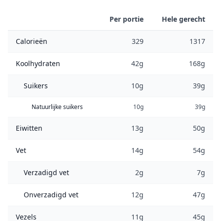
Per portie
Hele gerecht
Calorieën
329
1317
Koolhydraten
42g
168g
Suikers
10g
39g
Natuurlijke suikers
10g
39g
Eiwitten
13g
50g
Vet
14g
54g
Verzadigd vet
2g
7g
Onverzadigd vet
12g
47g
Vezels
11g
45g