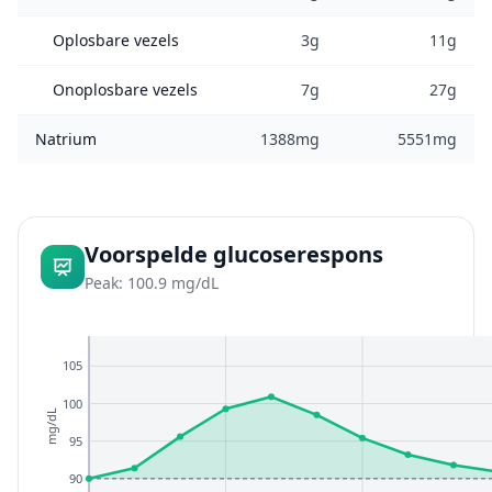
Oplosbare vezels
3g
11g
Onoplosbare vezels
7g
27g
Natrium
1388mg
5551mg
Voorspelde glucoserespons
Peak: 100.9 mg/dL
105
100
mg/dL
95
90