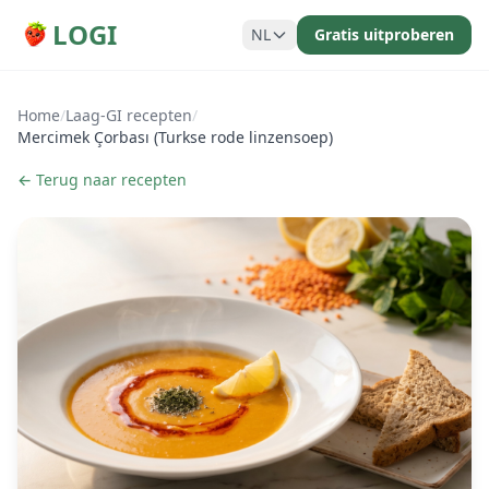
LOGI
NL
Gratis uitproberen
Home
/
Laag-GI recepten
/
Mercimek Çorbası (Turkse rode linzensoep)
← Terug naar recepten