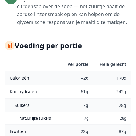
citroensap over de soep — het zuurtje haalt de
aardse linzensmaak op en kan helpen om de
glycemische respons van je maaltijd te matigen.
📊
Voeding per portie
Per portie
Hele gerecht
Calorieën
426
1705
Koolhydraten
61g
242g
Suikers
7g
28g
Natuurlijke suikers
7g
28g
Eiwitten
22g
87g