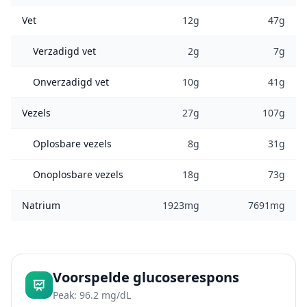
Vet
12g
47g
Verzadigd vet
2g
7g
Onverzadigd vet
10g
41g
Vezels
27g
107g
Oplosbare vezels
8g
31g
Onoplosbare vezels
18g
73g
Natrium
1923mg
7691mg
Voorspelde glucoserespons
Peak: 96.2 mg/dL