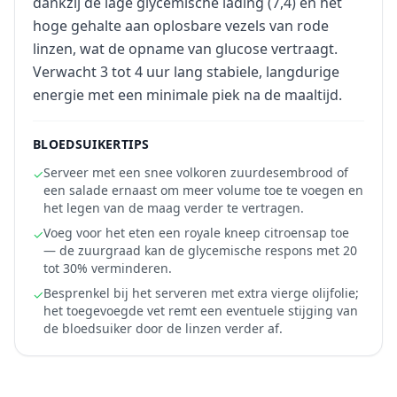
dankzij de lage glycemische lading (7,4) en het
hoge gehalte aan oplosbare vezels van rode
linzen, wat de opname van glucose vertraagt.
Verwacht 3 tot 4 uur lang stabiele, langdurige
energie met een minimale piek na de maaltijd.
BLOEDSUIKERTIPS
Serveer met een snee volkoren zuurdesembrood of
✓
een salade ernaast om meer volume toe te voegen en
het legen van de maag verder te vertragen.
Voeg voor het eten een royale kneep citroensap toe
✓
— de zuurgraad kan de glycemische respons met 20
tot 30% verminderen.
Besprenkel bij het serveren met extra vierge olijfolie;
✓
het toegevoegde vet remt een eventuele stijging van
de bloedsuiker door de linzen verder af.