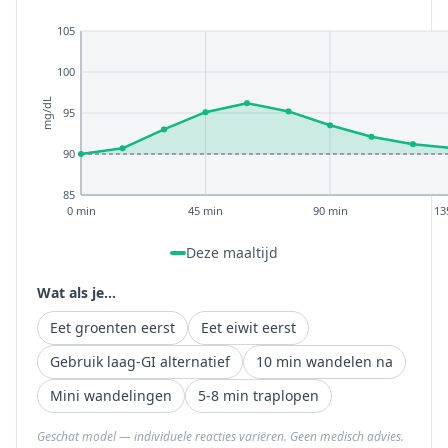
105
100
mg/dL
95
90
85
0 min
45 min
90 min
13
Deze maaltijd
Wat als je...
Eet groenten eerst
Eet eiwit eerst
Gebruik laag-GI alternatief
10 min wandelen na
Mini wandelingen
5-8 min traplopen
Geschat model — individuele reacties variëren. Geen medisch advies.