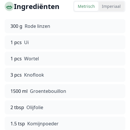
🥗
Ingrediënten
Metrisch
Imperiaal
300 g
Rode linzen
1 pcs
Ui
1 pcs
Wortel
3 pcs
Knoflook
1500 ml
Groentebouillon
2 tbsp
Olijfolie
1.5 tsp
Komijnpoeder