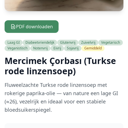
PDF downloaden
Laag GI
Diabeetvriendelijk
Glutenvrij
Zuivelvrij
Vegetarisch
Veganistisch
Notenvrij
Eivrij
Sojavrij
Gemiddeld
Mercimek Çorbası (Turkse
rode linzensoep)
Fluweelzachte Turkse rode linzensoep met
rokerige paprika-olie — van nature een lage GI
(≈26), vezelrijk en ideaal voor een stabiele
bloedsuikerspiegel.