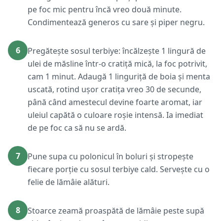
pe foc mic pentru încă vreo două minute.
Condimentează generos cu sare și piper negru.
6
Pregătește sosul terbiye: încălzește 1 lingură de
ulei de măsline într-o cratiță mică, la foc potrivit,
cam 1 minut. Adaugă 1 linguriță de boia și menta
uscată, rotind ușor cratița vreo 30 de secunde,
până când amestecul devine foarte aromat, iar
uleiul capătă o culoare roșie intensă. Ia imediat
de pe foc ca să nu se ardă.
7
Pune supa cu polonicul în boluri și stropește
fiecare porție cu sosul terbiye cald. Servește cu o
felie de lămâie alături.
8
Stoarce zeamă proaspătă de lămâie peste supă