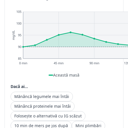
105
100
mg/dL
95
90
85
0 min
45 min
90 min
13
Această masă
Dacă ai...
Mănâncă legumele mai întâi
Mănâncă proteinele mai întâi
Folosește o alternativă cu IG scăzut
10 min de mers pe jos după
Mini plimbări