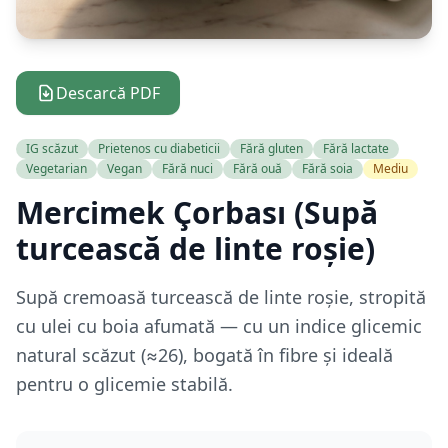
Descarcă PDF
IG scăzut
Prietenos cu diabeticii
Fără gluten
Fără lactate
Vegetarian
Vegan
Fără nuci
Fără ouă
Fără soia
Mediu
Mercimek Çorbası (Supă
turcească de linte roșie)
Supă cremoasă turcească de linte roșie, stropită
cu ulei cu boia afumată — cu un indice glicemic
natural scăzut (≈26), bogată în fibre și ideală
pentru o glicemie stabilă.