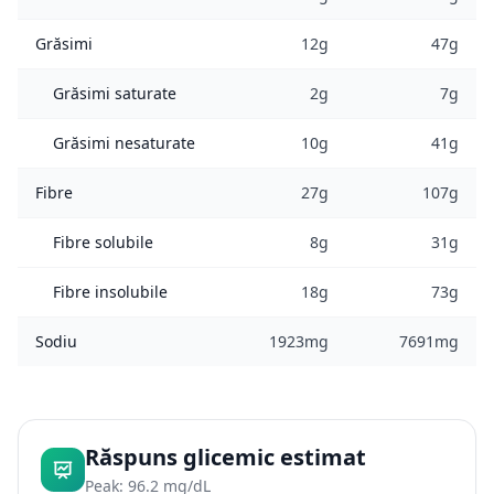
Grăsimi
12g
47g
Grăsimi saturate
2g
7g
Grăsimi nesaturate
10g
41g
Fibre
27g
107g
Fibre solubile
8g
31g
Fibre insolubile
18g
73g
Sodiu
1923mg
7691mg
Răspuns glicemic estimat
Peak: 96.2 mg/dL