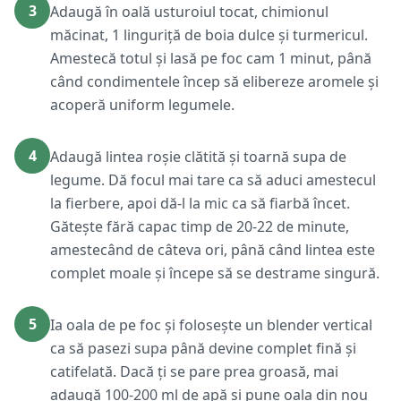
3
Adaugă în oală usturoiul tocat, chimionul
măcinat, 1 linguriță de boia dulce și turmericul.
Amestecă totul și lasă pe foc cam 1 minut, până
când condimentele încep să elibereze aromele și
acoperă uniform legumele.
4
Adaugă lintea roșie clătită și toarnă supa de
legume. Dă focul mai tare ca să aduci amestecul
la fierbere, apoi dă-l la mic ca să fiarbă încet.
Gătește fără capac timp de 20-22 de minute,
amestecând de câteva ori, până când lintea este
complet moale și începe să se destrame singură.
5
Ia oala de pe foc și folosește un blender vertical
ca să pasezi supa până devine complet fină și
catifelată. Dacă ți se pare prea groasă, mai
adaugă 100-200 ml de apă și pune oala din nou