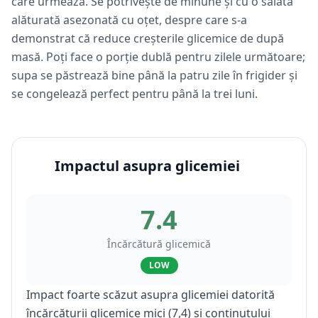
care urmează. Se potrivește de minune și cu o salată
alăturată asezonată cu oțet, despre care s-a
demonstrat că reduce creșterile glicemice de după
masă. Poți face o porție dublă pentru zilele următoare;
supa se păstrează bine până la patru zile în frigider și
se congelează perfect pentru până la trei luni.
Impactul asupra glicemiei
7.4
Încărcătură glicemică
LOW
Impact foarte scăzut asupra glicemiei datorită
încărcăturii glicemice mici (7,4) și conținutului