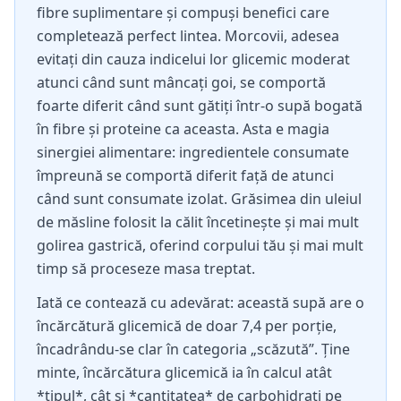
fibre suplimentare și compuși benefici care
completează perfect lintea. Morcovii, adesea
evitați din cauza indicelui lor glicemic moderat
atunci când sunt mâncați goi, se comportă
foarte diferit când sunt gătiți într-o supă bogată
în fibre și proteine ca aceasta. Asta e magia
sinergiei alimentare: ingredientele consumate
împreună se comportă diferit față de atunci
când sunt consumate izolat. Grăsimea din uleiul
de măsline folosit la călit încetinește și mai mult
golirea gastrică, oferind corpului tău și mai mult
timp să proceseze masa treptat.
Iată ce contează cu adevărat: această supă are o
încărcătură glicemică de doar 7,4 per porție,
încadrându-se clar în categoria „scăzută”. Ține
minte, încărcătura glicemică ia în calcul atât
*tipul*, cât și *cantitatea* de carbohidrați pe