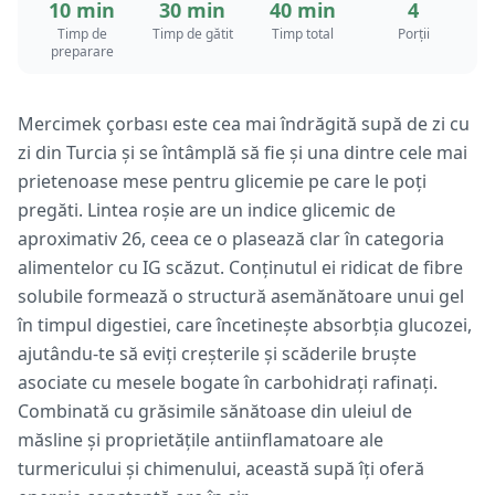
10 min
30 min
40 min
4
Timp de
Timp de gătit
Timp total
Porții
preparare
Mercimek çorbası este cea mai îndrăgită supă de zi cu
zi din Turcia și se întâmplă să fie și una dintre cele mai
prietenoase mese pentru glicemie pe care le poți
pregăti. Lintea roșie are un indice glicemic de
aproximativ 26, ceea ce o plasează clar în categoria
alimentelor cu IG scăzut. Conținutul ei ridicat de fibre
solubile formează o structură asemănătoare unui gel
în timpul digestiei, care încetinește absorbția glucozei,
ajutându-te să eviți creșterile și scăderile bruște
asociate cu mesele bogate în carbohidrați rafinați.
Combinată cu grăsimile sănătoase din uleiul de
măsline și proprietățile antiinflamatoare ale
turmericului și chimenului, această supă îți oferă