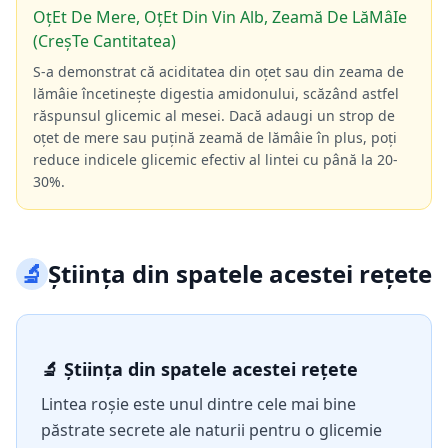
OțEt De Mere, OțEt Din Vin Alb, Zeamă De LăMâIe
(CreșTe Cantitatea)
S-a demonstrat că aciditatea din oțet sau din zeama de
lămâie încetinește digestia amidonului, scăzând astfel
răspunsul glicemic al mesei. Dacă adaugi un strop de
oțet de mere sau puțină zeamă de lămâie în plus, poți
reduce indicele glicemic efectiv al lintei cu până la 20-
30%.
🔬
Știința din spatele acestei rețete
🔬 Știința din spatele acestei rețete
Lintea roșie este unul dintre cele mai bine
păstrate secrete ale naturii pentru o glicemie