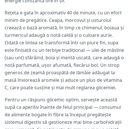
energie constantă ore în șir.
Rețeta e gata în aproximativ 40 de minute, cu un efort
minim de pregătire. Ceapa, morcovul și usturoiul
creează o bază aromată, în timp ce chimenul, boiaua și
turmericul adaugă o notă caldă și o culoare aurie.
Odată ce lintea se transformă într-un piure fin, supa
este finisată cu un terbiye tradițional — ulei de măsline
(sau unt) sfârâind, boia și mentă uscată, care adaugă o
notă parfumată, ușor afumată, fiecărui bol. Un strop
generos de zeamă proaspătă de lămâie adăugat la
masă înviorează aromele și aduce un plus de vitamina
C, care poate susține și mai mult reglarea glicemiei.
Pentru un răspuns glicemic optim, servește această
supă ca aperitiv înainte de felul principal — consumul
de alimente bogate în fibre la început pregătește
sistemul digestiv să gestioneze mai bine carbohidrații