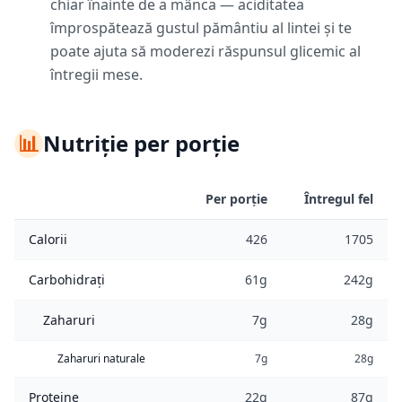
chiar înainte de a mânca — aciditatea
împrospătează gustul pământiu al lintei și te
poate ajuta să moderezi răspunsul glicemic al
întregii mese.
📊
Nutriție per porție
Per porție
Întregul fel
Calorii
426
1705
Carbohidrați
61g
242g
Zaharuri
7g
28g
Zaharuri naturale
7g
28g
Proteine
22g
87g