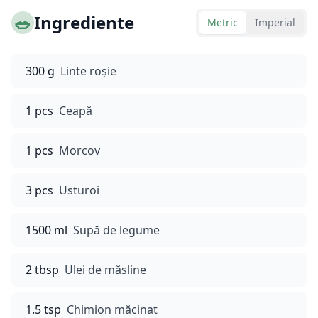
🥗
Ingrediente
Metric
Imperial
300 g
Linte roșie
1 pcs
Ceapă
1 pcs
Morcov
3 pcs
Usturoi
1500 ml
Supă de legume
2 tbsp
Ulei de măsline
1.5 tsp
Chimion măcinat