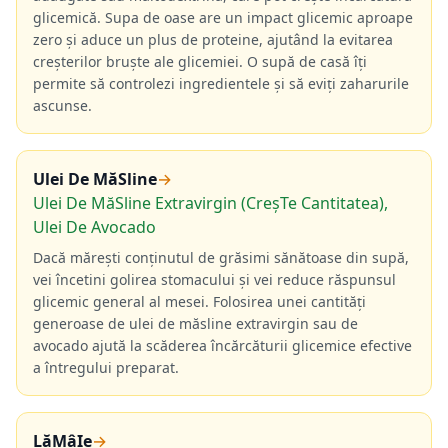
glicemică. Supa de oase are un impact glicemic aproape
zero și aduce un plus de proteine, ajutând la evitarea
creșterilor bruște ale glicemiei. O supă de casă îți
permite să controlezi ingredientele și să eviți zaharurile
ascunse.
Ulei De MăSline
→
Ulei De MăSline Extravirgin (CreșTe Cantitatea),
Ulei De Avocado
Dacă mărești conținutul de grăsimi sănătoase din supă,
vei încetini golirea stomacului și vei reduce răspunsul
glicemic general al mesei. Folosirea unei cantități
generoase de ulei de măsline extravirgin sau de
avocado ajută la scăderea încărcăturii glicemice efective
a întregului preparat.
LăMâIe
→