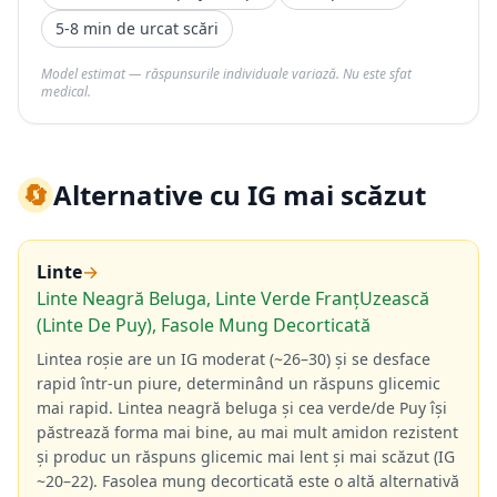
5-8 min de urcat scări
Model estimat — răspunsurile individuale variază. Nu este sfat
medical.
🔄
Alternative cu IG mai scăzut
Linte
→
Linte Neagră Beluga, Linte Verde FranțUzească
(Linte De Puy), Fasole Mung Decorticată
Lintea roșie are un IG moderat (~26–30) și se desface
rapid într-un piure, determinând un răspuns glicemic
mai rapid. Lintea neagră beluga și cea verde/de Puy își
păstrează forma mai bine, au mai mult amidon rezistent
și produc un răspuns glicemic mai lent și mai scăzut (IG
~20–22). Fasolea mung decorticată este o altă alternativă