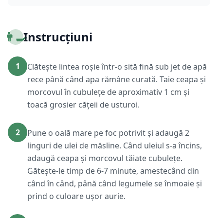
👨‍🍳
Instrucțiuni
1
Clătește lintea roșie într-o sită fină sub jet de apă
rece până când apa rămâne curată. Taie ceapa și
morcovul în cubulețe de aproximativ 1 cm și
toacă grosier cățeii de usturoi.
2
Pune o oală mare pe foc potrivit și adaugă 2
linguri de ulei de măsline. Când uleiul s-a încins,
adaugă ceapa și morcovul tăiate cubulețe.
Gătește-le timp de 6-7 minute, amestecând din
când în când, până când legumele se înmoaie și
prind o culoare ușor aurie.