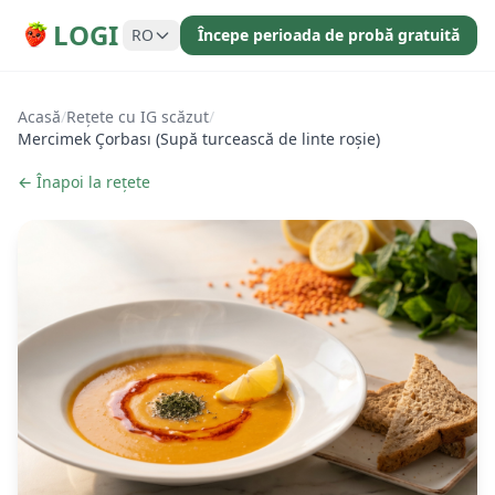
LOGI
RO
Începe perioada de probă gratuită
Acasă
/
Rețete cu IG scăzut
/
Mercimek Çorbası (Supă turcească de linte roșie)
← Înapoi la rețete