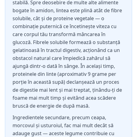
stabilă. Spre deosebire de multe alte alimente
bogate în amidon, lintea este plină atât de fibre
solubile, cât și de proteine vegetale — o
combinație puternică ce încetinește viteza cu
care corpul tău transformă mâncarea în
glucoză. Fibrele solubile formează o substanță
gelatinoasă în tractul digestiv, acționând ca un
obstacol natural care împiedică zahărul să
ajungă dintr-o dată în sânge. În același timp,
proteinele din linte (aproximativ 9 grame per
porție în această supă) declanșează un proces
de digestie mai lent și mai treptat, ținându-ți de
foame mai mult timp și evitând acea scădere
bruscă de energie de după masă.
Ingredientele secundare, precum ceapa,
morcovul și usturoiul, fac mai mult decât să
adauge gust — aceste legume contribuie cu