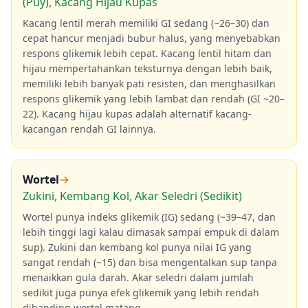
(Puy), Kacang Hijau Kupas
Kacang lentil merah memiliki GI sedang (~26–30) dan
cepat hancur menjadi bubur halus, yang menyebabkan
respons glikemik lebih cepat. Kacang lentil hitam dan
hijau mempertahankan teksturnya dengan lebih baik,
memiliki lebih banyak pati resisten, dan menghasilkan
respons glikemik yang lebih lambat dan rendah (GI ~20–
22). Kacang hijau kupas adalah alternatif kacang-
kacangan rendah GI lainnya.
Wortel
→
Zukini, Kembang Kol, Akar Seledri (Sedikit)
Wortel punya indeks glikemik (IG) sedang (~39–47, dan
lebih tinggi lagi kalau dimasak sampai empuk di dalam
sup). Zukini dan kembang kol punya nilai IG yang
sangat rendah (~15) dan bisa mengentalkan sup tanpa
menaikkan gula darah. Akar seledri dalam jumlah
sedikit juga punya efek glikemik yang lebih rendah
dibanding wortel matang.