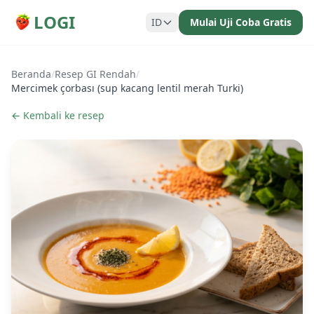
LOGI
ID
Mulai Uji Coba Gratis
Beranda
/
Resep GI Rendah
/
Mercimek çorbası (sup kacang lentil merah Turki)
← Kembali ke resep