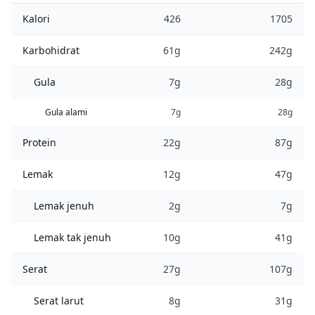
Kalori
426
1705
Karbohidrat
61g
242g
Gula
7g
28g
Gula alami
7g
28g
Protein
22g
87g
Lemak
12g
47g
Lemak jenuh
2g
7g
Lemak tak jenuh
10g
41g
Serat
27g
107g
Serat larut
8g
31g