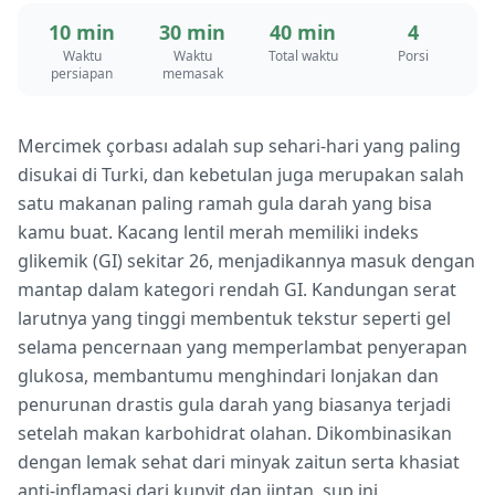
10 min
30 min
40 min
4
Waktu
Waktu
Total waktu
Porsi
persiapan
memasak
Mercimek çorbası adalah sup sehari-hari yang paling
disukai di Turki, dan kebetulan juga merupakan salah
satu makanan paling ramah gula darah yang bisa
kamu buat. Kacang lentil merah memiliki indeks
glikemik (GI) sekitar 26, menjadikannya masuk dengan
mantap dalam kategori rendah GI. Kandungan serat
larutnya yang tinggi membentuk tekstur seperti gel
selama pencernaan yang memperlambat penyerapan
glukosa, membantumu menghindari lonjakan dan
penurunan drastis gula darah yang biasanya terjadi
setelah makan karbohidrat olahan. Dikombinasikan
dengan lemak sehat dari minyak zaitun serta khasiat
anti-inflamasi dari kunyit dan jintan, sup ini