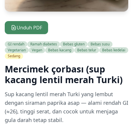
Unduh PDF
GI rendah
Ramah diabetes
Bebas gluten
Bebas susu
Vegetarian
Vegan
Bebas kacang
Bebas telur
Bebas kedelai
Sedang
Mercimek çorbası (sup
kacang lentil merah Turki)
Sup kacang lentil merah Turki yang lembut
dengan siraman paprika asap — alami rendah GI
(≈26), tinggi serat, dan cocok untuk menjaga
gula darah tetap stabil.