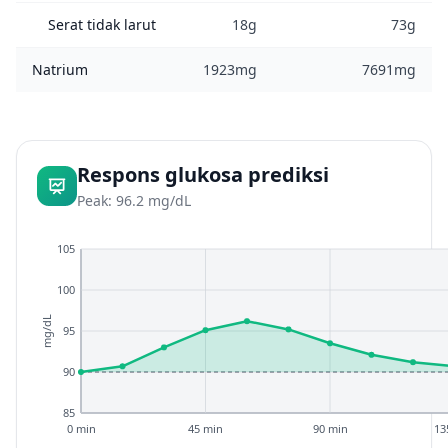
Serat tidak larut
18g
73g
Natrium
1923mg
7691mg
Respons glukosa prediksi
Peak: 96.2 mg/dL
105
100
mg/dL
95
90
85
0 min
45 min
90 min
13