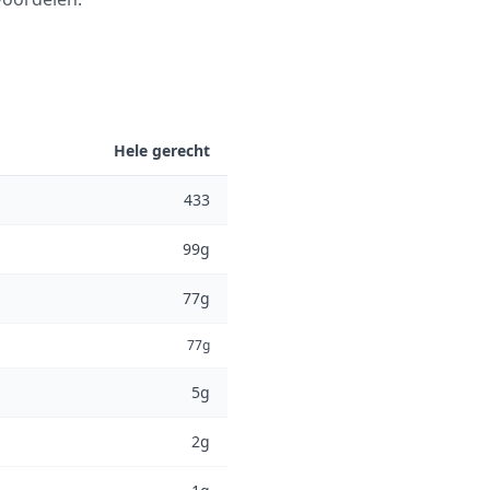
Hele gerecht
433
99g
77g
77g
5g
2g