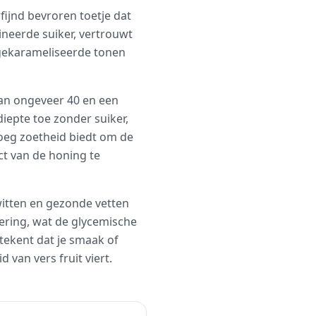
fijnd bevroren toetje dat
fineerde suiker, vertrouwt
e gekarameliseerde tonen
van ongeveer 40 en een
iepte toe zonder suiker,
noeg zoetheid biedt om de
ct van de honing te
witten en gezonde vetten
ering, wat de glycemische
etekent dat je smaak of
 van vers fruit viert.