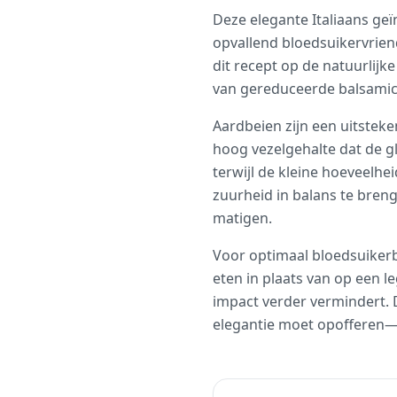
Deze elegante Italiaans geï
opvallend bloedsuikervriend
dit recept op de natuurlij
van gereduceerde balsamico
Aardbeien zijn een uitstek
hoog vezelgehalte dat de g
terwijl de kleine hoeveelhe
zuurheid in balans te bren
matigen.
Voor optimaal bloedsuikerb
eten in plaats van op een 
impact verder vermindert. D
elegantie moet opofferen—he