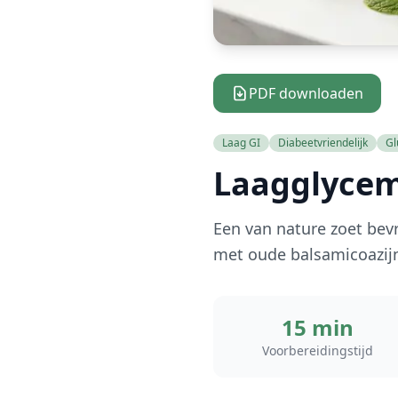
PDF downloaden
Laag GI
Diabeetvriendelijk
Gl
Laagglycem
Een van nature zoet bevr
met oude balsamicoazijn
15 min
Voorbereidingstijd