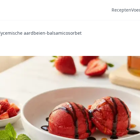
Recepten
Voe
lycemische aardbeien-balsamicosorbet