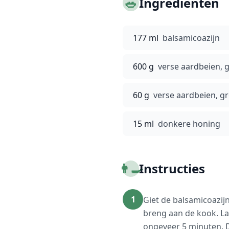
🥗
Ingrediënten
177 ml
balsamicoazijn
600 g
verse aardbeien, 
60 g
verse aardbeien, g
15 ml
donkere honing
👨‍🍳
Instructies
1
Giet de balsamicoazijn
breng aan de kook. La
ongeveer 5 minuten. D