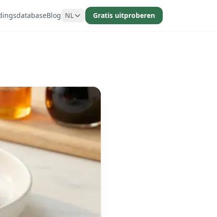
dingsdatabase
Blog
NL
Gratis uitproberen