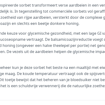
nspireerde sorbet transformeert verse aardbeien in een ver
elijk is. In tegenstelling tot commerciële sorbets vol geraf
ke zoetheid van rijpe aardbeien, versterkt door de complex
azijn en slechts een beetje donkere honing.
ende keuze voor glycemische gezondheid, met een lage GI 
lucoseopname vertraagt. De balsamicoazijnreductie voegt d
id honing (ongeveer een halve theelepel per portie) net ge
gen. De vezels uit de aardbeien helpen de glycemische impa
eheer kun je deze sorbet het beste na een maaltijd met ei
lege maag. De koude temperatuur vertraagt ook de spijsvert
it toetje bewijst dat het beheren van je bloedsuiker niet b
t is een schuldvrije verwennerij die de natuurlijke zoetheid