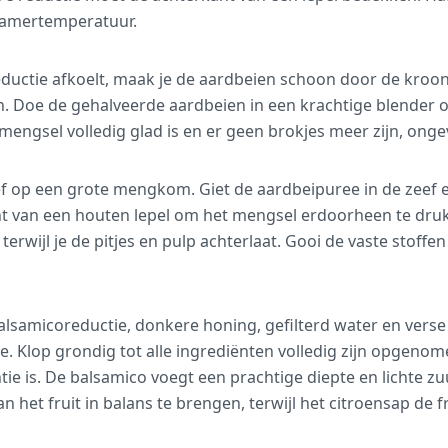
 kamertemperatuur.
eductie afkoelt, maak je de aardbeien schoon door de kroon
. Doe de gehalveerde aardbeien in een krachtige blender 
mengsel volledig glad is en er geen brokjes meer zijn, ong
ef op een grote mengkom. Giet de aardbeipuree in de zeef
nt van een houten lepel om het mengsel erdoorheen te drukk
erwijl je de pitjes en pulp achterlaat. Gooi de vaste stoffen
lsamicoreductie, donkere honing, gefilterd water en verse
. Klop grondig tot alle ingrediënten volledig zijn opgeno
tie is. De balsamico voegt een prachtige diepte en lichte z
n het fruit in balans te brengen, terwijl het citroensap de f