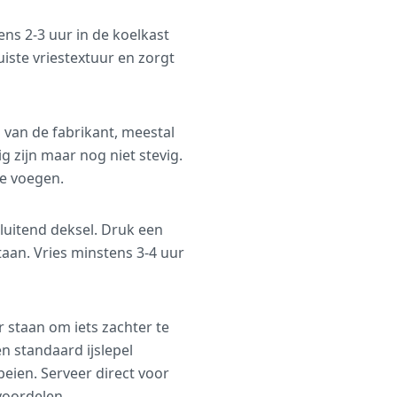
ens 2-3 uur in de koelkast
uiste vriestextuur en zorgt
 van de fabrikant, meestal
g zijn maar nog niet stevig.
te voegen.
luitend deksel. Druk een
taan. Vries minstens 3-4 uur
 staan om iets zachter te
n standaard ijslepel
eien. Serveer direct voor
voordelen.