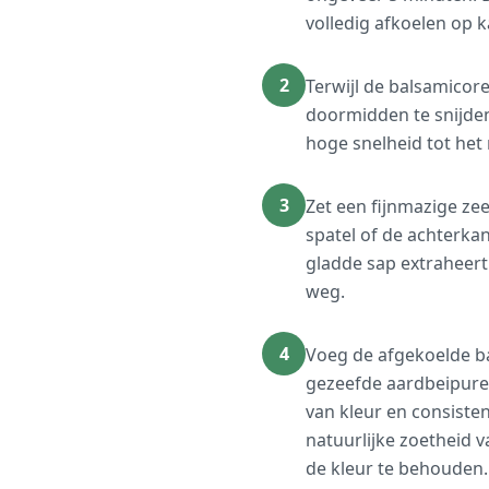
volledig afkoelen op
2
Terwijl de balsamicor
doormidden te snijden
hoge snelheid tot het 
3
Zet een fijnmazige ze
spatel of de achterka
gladde sap extraheert t
weg.
4
Voeg de afgekoelde ba
gezeefde aardbeipuree
van kleur en consisten
natuurlijke zoetheid va
de kleur te behouden.