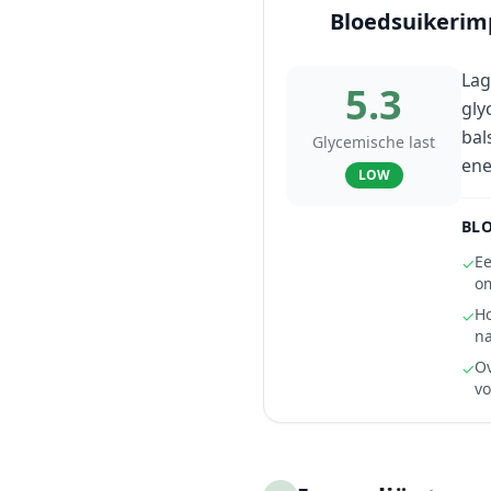
Bloedsuikerim
Lag
5.3
gly
bal
Glycemische last
ene
LOW
BLO
Ee
✓
om
Ho
✓
na
Ov
✓
vo