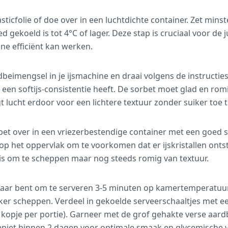
ticfolie of doe over in een luchtdichte container. Zet minst
d gekoeld is tot 4°C of lager. Deze stap is cruciaal voor de j
ne efficiënt kan werken.
beimengsel in je ijsmachine en draai volgens de instructies
 een softijs-consistentie heeft. De sorbet moet glad en romi
 lucht erdoor voor een lichtere textuur zonder suiker toe 
et over in een vriezerbestendige container met een goed s
op het oppervlak om te voorkomen dat er ijskristallen onts
 is om te scheppen maar nog steeds romig van textuur.
 klaar bent om te serveren 3-5 minuten op kamertemperatuur
er scheppen. Verdeel in gekoelde serveerschaaltjes met ee
 kopje per portie). Garneer met de grof gehakte verse aardb
eniet binnen 2 dagen voor optimale smaak en glycemische 