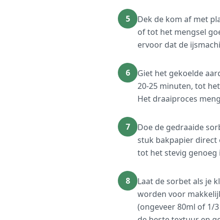
5
Dek de kom af met plas
of tot het mengsel goe
ervoor dat de ijsmachi
6
Giet het gekoelde aard
20-25 minuten, tot het
Het draaiproces mengt
7
Doe de gedraaide sorb
stuk bakpapier direct 
tot het stevig genoeg
8
Laat de sorbet als je
worden voor makkelijk
(ongeveer 80ml of 1/3
de beste textuur en g