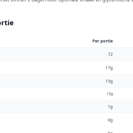
rtie
Per portie
72
17g
13g
13g
1g
0g