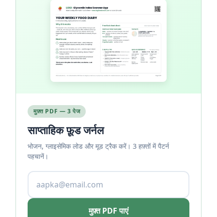
मुफ़्त PDF — 3 पेज
साप्ताहिक फ़ूड जर्नल
भोजन, ग्लाइसेमिक लोड और मूड ट्रैक करें। 3 हफ़्तों में पैटर्न
पहचानें।
मुफ़्त PDF पाएं