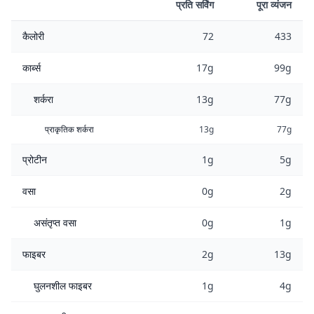
प्रति सर्विंग
पूरा व्यंजन
कैलोरी
72
433
कार्ब्स
17g
99g
शर्करा
13g
77g
प्राकृतिक शर्करा
13g
77g
प्रोटीन
1g
5g
वसा
0g
2g
असंतृप्त वसा
0g
1g
फाइबर
2g
13g
घुलनशील फाइबर
1g
4g