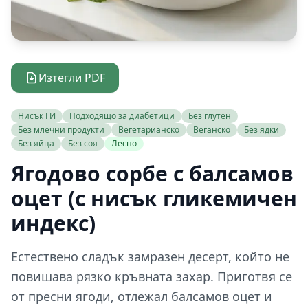
Изтегли PDF
Нисък ГИ
Подходящо за диабетици
Без глутен
Без млечни продукти
Вегетарианско
Веганско
Без ядки
Без яйца
Без соя
Лесно
Ягодово сорбе с балсамов
оцет (с нисък гликемичен
индекс)
Естествено сладък замразен десерт, който не
повишава рязко кръвната захар. Приготвя се
от пресни ягоди, отлежал балсамов оцет и