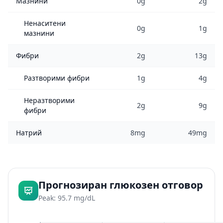
Мазнини
0g
2g
Ненаситени
0g
1g
мазнини
Фибри
2g
13g
Разтворими фибри
1g
4g
Неразтворими
2g
9g
фибри
Натрий
8mg
49mg
Прогнозиран глюкозен отговор
Peak: 95.7 mg/dL