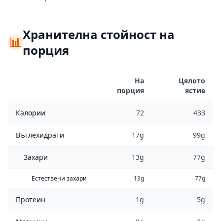
Хранителна стойност на
📊
порция
На
Цялото
порция
ястие
Калории
72
433
Въглехидрати
17g
99g
Захари
13g
77g
Естествени захари
13g
77g
Протеин
1g
5g