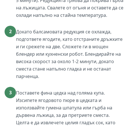
5 минути). Редукцията трябва да покрива гърба
на лъжицата. Свалете от огъня и оставете да се
охлади напълно на стайна температура.
2
Докато балсамовата редукция се охлажда,
подгответе ягодите, като отстраните дръжките
и ги срежете на две. Сложете ги в мощен
блендер или кухненски робот. Блендирайте на
висока скорост за около 1-2 минути, докато
сместа стане напълно гладка и не останат
парченца.
3
Поставете фина цедка над голяма купа.
Изсипете ягодовото пюре в цедката и
използвайте гумена шпатула или гърба на
дървена лъжица, за да претриете сместа.
Целта е да извлечете целия гладък сок, като