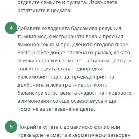
отделите семките и пулпата. Изхвърлете
остатъците в цедката.
4
Добавете охладената балсамова редукция,
тъмния мед, филтрираната вода и пресния
лимонов сок към прецеденото ягодово пюре.
Разбъркайте добре с телена бъркалка, докато
всички съставки се смесят напълно и цветът и
консистенцията станат еднородни.
Балсамовият оцет ще придаде приятна
дълбочина и лека тръпчивост, която
балансира естествената сладост на плодовете,
а лимоновият сок ще освежи вкуса и ще
помогне за запазване на цвета.
5
Покрийте купата с домакинско фолио или
прехвърлете сместа в херметически затворен