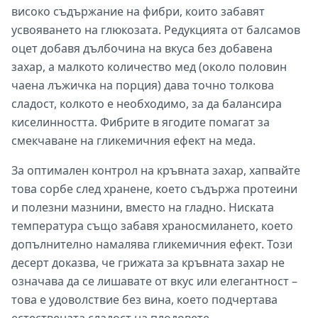
високо съдържание на фибри, които забавят
усвояването на глюкозата. Редукцията от балсамов
оцет добавя дълбочина на вкуса без добавена
захар, а малкото количество мед (около половин
чаена лъжичка на порция) дава точно толкова
сладост, колкото е необходимо, за да балансира
киселинността. Фибрите в ягодите помагат за
смекчаване на гликемичния ефект на меда.
За оптимален контрол на кръвната захар, хапвайте
това сорбе след хранене, което съдържа протеини
и полезни мазнини, вместо на гладно. Ниската
температура също забавя храносмилането, което
допълнително намалява гликемичния ефект. Този
десерт доказва, че грижата за кръвната захар не
означава да се лишавате от вкус или елегантност –
това е удоволствие без вина, което подчертава