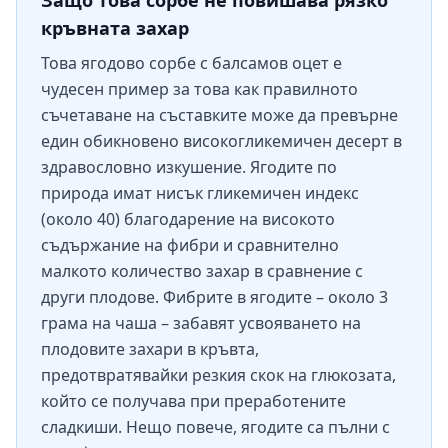
Защо това сорбе не повишава рязко
кръвната захар
Това ягодово сорбе с балсамов оцет е
чудесен пример за това как правилното
съчетаване на съставките може да превърне
един обикновено високогликемичен десерт в
здравословно изкушение. Ягодите по
природа имат нисък гликемичен индекс
(около 40) благодарение на високото
съдържание на фибри и сравнително
малкото количество захар в сравнение с
други плодове. Фибрите в ягодите – около 3
грама на чаша – забавят усвояването на
плодовите захари в кръвта,
предотвратявайки резкия скок на глюкозата,
който се получава при преработените
сладкиши. Нещо повече, ягодите са пълни с