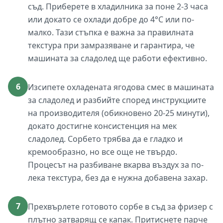
съд. Приберете в хладилника за поне 2-3 часа
или докато се охлади добре до 4°C или по-
малко. Тази стъпка е важна за правилната
текстура при замразяване и гарантира, че
машината за сладолед ще работи ефективно.
6
Изсипете охладената ягодова смес в машината
за сладолед и разбийте според инструкциите
на производителя (обикновено 20-25 минути),
докато достигне консистенция на мек
сладолед. Сорбето трябва да е гладко и
кремообразно, но все още не твърдо.
Процесът на разбиване вкарва въздух за по-
лека текстура, без да е нужна добавена захар.
7
Прехвърлете готовото сорбе в съд за фризер с
плътно затварящ се капак. Притиснете парче