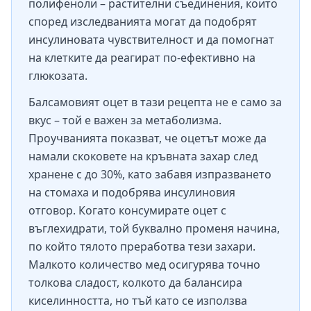
полифеноли – растителни съединения, които
според изследванията могат да подобрят
инсулиновата чувствителност и да помогнат
на клетките да реагират по-ефективно на
глюкозата.
Балсамовият оцет в тази рецепта не е само за
вкус – той е важен за метаболизма.
Проучванията показват, че оцетът може да
намали скоковете на кръвната захар след
хранене с до 30%, като забавя изпразването
на стомаха и подобрява инсулиновия
отговор. Когато консумирате оцет с
въглехидрати, той буквално променя начина,
по който тялото преработва тези захари.
Малкото количество мед осигурява точно
толкова сладост, колкото да балансира
киселинността, но тъй като се използва