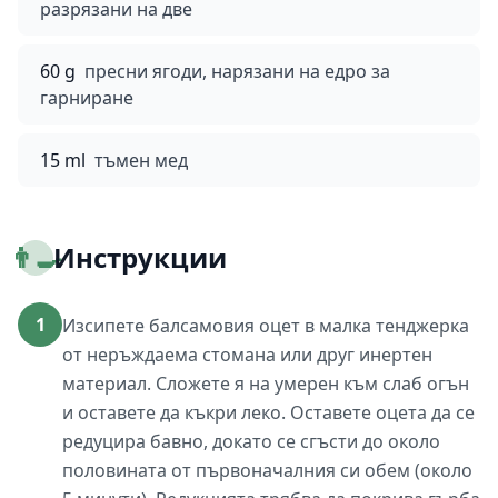
разрязани на две
60 g
пресни ягоди, нарязани на едро за
гарниране
15 ml
тъмен мед
👨‍🍳
Инструкции
1
Изсипете балсамовия оцет в малка тенджерка
от неръждаема стомана или друг инертен
материал. Сложете я на умерен към слаб огън
и оставете да къкри леко. Оставете оцета да се
редуцира бавно, докато се сгъсти до около
половината от първоначалния си обем (около