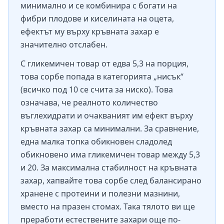
минимално и се комбинира с богати на
фибри плодове и киселината на оцета,
ефектът му върху кръвната захар е
значително отслабен.
С гликемичен товар от едва 5,3 на порция,
това сорбе попада в категорията „нисък“
(всичко под 10 се счита за ниско). Това
означава, че реалното количество
въглехидрати и очакваният им ефект върху
кръвната захар са минимални. За сравнение,
една малка топка обикновен сладолед
обикновено има гликемичен товар между 5,3
и 20. За максимална стабилност на кръвната
захар, хапвайте това сорбе след балансирано
хранене с протеини и полезни мазнини,
вместо на празен стомах. Така тялото ви ще
преработи естествените захари още по-