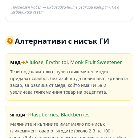
Прогнозен модел — индивидуалните реакции варират. Не е
медицински съвет.
🔄
Алтернативи с нисък ГИ
мед
→
Allulose, Erythritol, Monk Fruit Sweetener
Тези подсладители с нулев гликемичен индекс
придават сладост, без изобщо да повишават кръвната
захар, за разлика от меда, който има ГИ 58 и
увеличава гликемичния товар на рецептата.
ягоди
→
Raspberries, Blackberries
Малините и къпините имат малко по-нисък
гликемичен товар от ягодите (около 2-3 на 100 г
срещу 3-4) заради по-високото съдържание на фибри