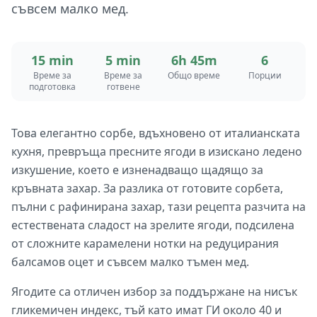
съвсем малко мед.
15 min
5 min
6h 45m
6
Време за
Време за
Общо време
Порции
подготовка
готвене
Това елегантно сорбе, вдъхновено от италианската
кухня, превръща пресните ягоди в изискано ледено
изкушение, което е изненадващо щадящо за
кръвната захар. За разлика от готовите сорбета,
пълни с рафинирана захар, тази рецепта разчита на
естествената сладост на зрелите ягоди, подсилена
от сложните карамелени нотки на редуцирания
балсамов оцет и съвсем малко тъмен мед.
Ягодите са отличен избор за поддържане на нисък
гликемичен индекс, тъй като имат ГИ около 40 и