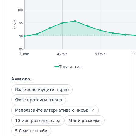
100
мг/дл
95
90
85
0 min
45 min
90 min
13
Това ястие
Ами ако...
Яжте зеленчуците първо
Яжте протеина първо
Използвайте алтернатива с нисък ГИ
10 мин разходка след
Мини разходки
5-8 мин стълби