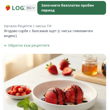
Започнете безплатен пробен
LOGI
BG
период
Начало
/
Рецепти с нисък ГИ
/
Ягодово сорбе с балсамов оцет (с нисък гликемичен
индекс)
← Обратно към рецептите