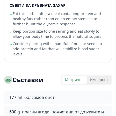
СЪВЕТИ ЗА КРЪВНАТА ЗАХАР
Eat this sorbet after a meal containing protein and
✓
healthy fats rather than on an empty stomach to
further blunt the glycemic response
Keep portion size to one serving and eat slowly to
✓
allow your body time to process the natural sugars
Consider pairing with a handful of nuts or seeds to
✓
add protein and fat that will stabilize blood sugar
levels
🥗
Съставки
Метрична
Имперска
177 ml
балсамов оцет
600 g
пресни ягоди, почистени от дръжките и