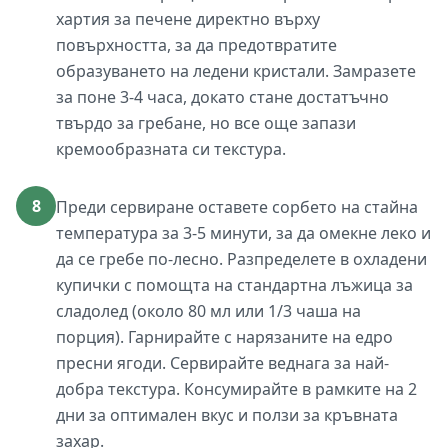
хартия за печене директно върху
повърхността, за да предотвратите
образуването на ледени кристали. Замразете
за поне 3-4 часа, докато стане достатъчно
твърдо за гребане, но все още запази
кремообразната си текстура.
8
Преди сервиране оставете сорбето на стайна
температура за 3-5 минути, за да омекне леко и
да се гребе по-лесно. Разпределете в охладени
купички с помощта на стандартна лъжица за
сладолед (около 80 мл или 1/3 чаша на
порция). Гарнирайте с нарязаните на едро
пресни ягоди. Сервирайте веднага за най-
добра текстура. Консумирайте в рамките на 2
дни за оптимален вкус и ползи за кръвната
захар.