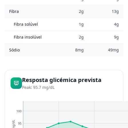
Fibra
2g
13g
Fibra solúvel
1g
4g
Fibra insolúvel
2g
9g
Sódio
8mg
49mg
Resposta glicémica prevista
Peak: 95.7 mg/dL
100
mg/dL
95