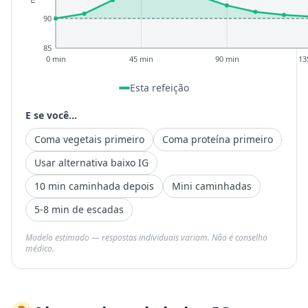
90
85
0 min
45 min
90 min
13
Esta refeição
E se você...
Coma vegetais primeiro
Coma proteína primeiro
Usar alternativa baixo IG
10 min caminhada depois
Mini caminhadas
5-8 min de escadas
Modelo estimado — respostas individuais variam. Não é conselho
médico.