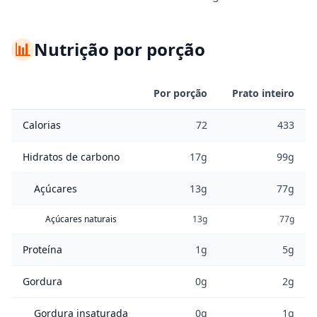
📊
Nutrição por porção
Por porção
Prato inteiro
Calorias
72
433
Hidratos de carbono
17g
99g
Açúcares
13g
77g
Açúcares naturais
13g
77g
Proteína
1g
5g
Gordura
0g
2g
Gordura insaturada
0g
1g