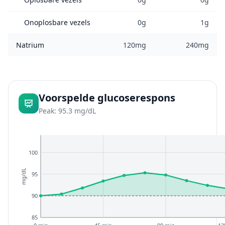
Onoplosbare vezels
0g
1g
Natrium
120mg
240mg
Voorspelde glucoserespons
Peak: 95.3 mg/dL
100
mg/dL
95
90
85