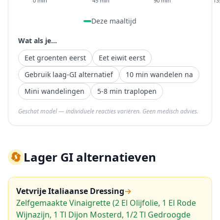
0 min
45 min
90 min
13
Deze maaltijd
Wat als je...
Eet groenten eerst
Eet eiwit eerst
Gebruik laag-GI alternatief
10 min wandelen na
Mini wandelingen
5-8 min traplopen
Geschat model — individuele reacties variëren. Geen medisch advies.
🔄
Lager GI alternatieven
Vetvrije Italiaanse Dressing
→
Zelfgemaakte Vinaigrette (2 El Olijfolie, 1 El Rode
Wijnazijn, 1 Tl Dijon Mosterd, 1/2 Tl Gedroogde