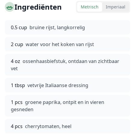
🥗
Ingrediënten
Metrisch
Imperiaal
0.5 cup
bruine rijst, langkorrelig
2 cup
water voor het koken van rijst
4 oz
ossenhaasbiefstuk, ontdaan van zichtbaar
vet
1 tbsp
vetvrije Italiaanse dressing
1 pcs
groene paprika, ontpit en in vieren
gesneden
4 pcs
cherrytomaten, heel