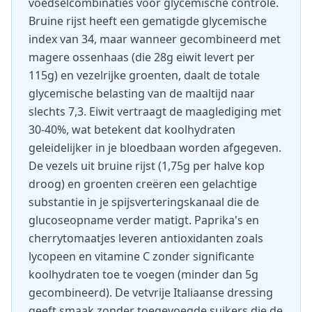
voedselcombinaties voor glycemische controle.
Bruine rijst heeft een gematigde glycemische
index van 34, maar wanneer gecombineerd met
magere ossenhaas (die 28g eiwit levert per
115g) en vezelrijke groenten, daalt de totale
glycemische belasting van de maaltijd naar
slechts 7,3. Eiwit vertraagt de maaglediging met
30-40%, wat betekent dat koolhydraten
geleidelijker in je bloedbaan worden afgegeven.
De vezels uit bruine rijst (1,75g per halve kop
droog) en groenten creëren een gelachtige
substantie in je spijsverteringskanaal die de
glucoseopname verder matigt. Paprika's en
cherrytomaatjes leveren antioxidanten zoals
lycopeen en vitamine C zonder significante
koolhydraten toe te voegen (minder dan 5g
gecombineerd). De vetvrije Italiaanse dressing
geeft smaak zonder toegevoegde suikers die de