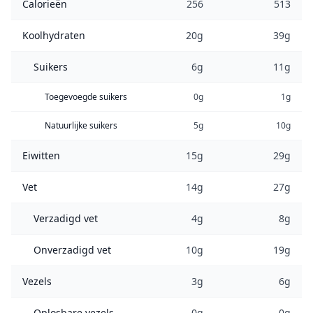
Calorieën
256
513
Koolhydraten
20g
39g
Suikers
6g
11g
Toegevoegde suikers
0g
1g
Natuurlijke suikers
5g
10g
Eiwitten
15g
29g
Vet
14g
27g
Verzadigd vet
4g
8g
Onverzadigd vet
10g
19g
Vezels
3g
6g
Oplosbare vezels
0g
0g