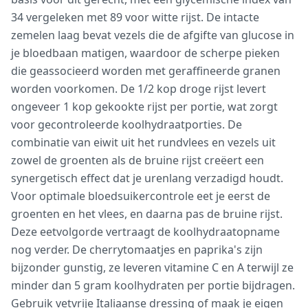
34 vergeleken met 89 voor witte rijst. De intacte
zemelen laag bevat vezels die de afgifte van glucose in
je bloedbaan matigen, waardoor de scherpe pieken
die geassocieerd worden met geraffineerde granen
worden voorkomen. De 1/2 kop droge rijst levert
ongeveer 1 kop gekookte rijst per portie, wat zorgt
voor gecontroleerde koolhydraatporties. De
combinatie van eiwit uit het rundvlees en vezels uit
zowel de groenten als de bruine rijst creëert een
synergetisch effect dat je urenlang verzadigd houdt.
Voor optimale bloedsuikercontrole eet je eerst de
groenten en het vlees, en daarna pas de bruine rijst.
Deze eetvolgorde vertraagt de koolhydraatopname
nog verder. De cherrytomaatjes en paprika's zijn
bijzonder gunstig, ze leveren vitamine C en A terwijl ze
minder dan 5 gram koolhydraten per portie bijdragen.
Gebruik vetvrije Italiaanse dressing of maak je eigen