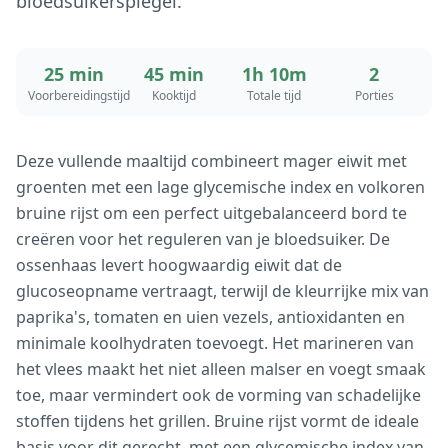
bloedsuikerspiegel.
25 min
45 min
1h 10m
2
Voorbereidingstijd
Kooktijd
Totale tijd
Porties
Deze vullende maaltijd combineert mager eiwit met
groenten met een lage glycemische index en volkoren
bruine rijst om een perfect uitgebalanceerd bord te
creëren voor het reguleren van je bloedsuiker. De
ossenhaas levert hoogwaardig eiwit dat de
glucoseopname vertraagt, terwijl de kleurrijke mix van
paprika's, tomaten en uien vezels, antioxidanten en
minimale koolhydraten toevoegt. Het marineren van
het vlees maakt het niet alleen malser en voegt smaak
toe, maar vermindert ook de vorming van schadelijke
stoffen tijdens het grillen. Bruine rijst vormt de ideale
basis voor dit gerecht, met een glycemische index van