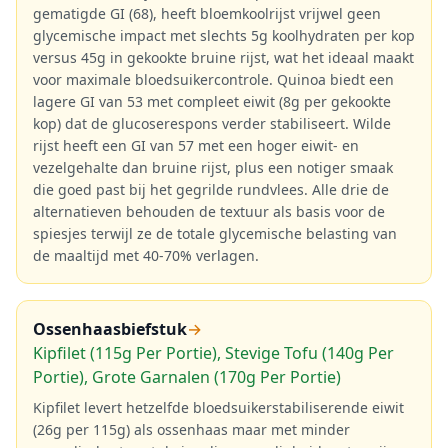
gematigde GI (68), heeft bloemkoolrijst vrijwel geen
glycemische impact met slechts 5g koolhydraten per kop
versus 45g in gekookte bruine rijst, wat het ideaal maakt
voor maximale bloedsuikercontrole. Quinoa biedt een
lagere GI van 53 met compleet eiwit (8g per gekookte
kop) dat de glucoserespons verder stabiliseert. Wilde
rijst heeft een GI van 57 met een hoger eiwit- en
vezelgehalte dan bruine rijst, plus een notiger smaak
die goed past bij het gegrilde rundvlees. Alle drie de
alternatieven behouden de textuur als basis voor de
spiesjes terwijl ze de totale glycemische belasting van
de maaltijd met 40-70% verlagen.
Ossenhaasbiefstuk
→
Kipfilet (115g Per Portie), Stevige Tofu (140g Per
Portie), Grote Garnalen (170g Per Portie)
Kipfilet levert hetzelfde bloedsuikerstabiliserende eiwit
(26g per 115g) als ossenhaas maar met minder