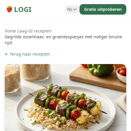
LOGI
NL
Gratis uitproberen
Home
/
Laag-GI recepten
/
Gegrilde ossenhaas- en groentespiesjes met notiger bruine
rijst
← Terug naar recepten