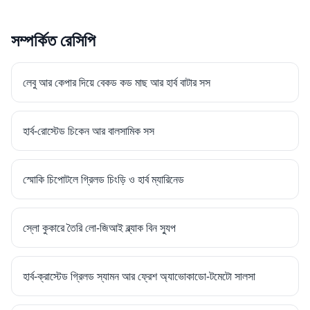
সম্পর্কিত রেসিপি
লেবু আর কেপার দিয়ে বেকড কড মাছ আর হার্ব বাটার সস
হার্ব-রোস্টেড চিকেন আর বালসামিক সস
স্মোকি চিপোটলে গ্রিলড চিংড়ি ও হার্ব ম্যারিনেড
স্লো কুকারে তৈরি লো-জিআই ব্ল্যাক বিন স্যুপ
হার্ব-ক্রাস্টেড গ্রিলড স্যামন আর ফ্রেশ অ্যাভোকাডো-টমেটো সালসা