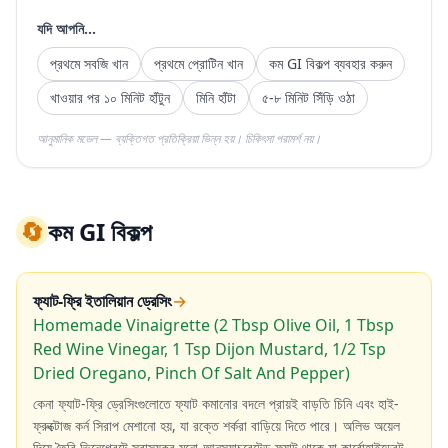
যদি আপনি...
প্রথমে সবজি খান
প্রথমে প্রোটিন খান
কম GI বিকল্প ব্যবহার করুন
খাওয়ার পর ১০ মিনিট হাঁটুন
মিনি হাঁটা
৫-৮ মিনিট সিঁড়ি ওঠা
আনুমানিক মডেল — ব্যক্তিগত প্রতিক্রিয়া ভিন্ন হয়। চিকিৎসা পরামর্শ নয়।
🔄
কম GI বিকল্প
ফ্যাট-ফ্রি ইতালিয়ান ড্রেসিং
→
Homemade Vinaigrette (2 Tbsp Olive Oil, 1 Tbsp
Red Wine Vinegar, 1 Tsp Dijon Mustard, 1/2 Tsp
Dried Oregano, Pinch Of Salt And Pepper)
কেনা ফ্যাট-ফ্রি ড্রেসিংগুলোতে ফ্যাট কমানোর বদলে প্রায়ই বাড়তি চিনি এবং হাই-
ফ্রুক্টোজ কর্ন সিরাপ মেশানো হয়, যা রক্তে শর্করা বাড়িয়ে দিতে পারে। অলিভ অয়েল
দিয়ে তৈরি ভিনেগ্রেটে স্বাস্থ্যকর মনো-আনস্যাচুরেটেড ফ্যাট থাকে যা কার্বোহাইড্রেট