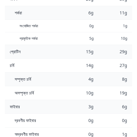
শর্করা
6g
11g
সংযোজিত শর্করা
0g
1g
প্রাকৃতিক শর্করা
5g
10g
প্রোটিন
15g
29g
চর্বি
14g
27g
সম্পৃক্ত চর্বি
4g
8g
অসম্পৃক্ত চর্বি
10g
19g
ফাইবার
3g
6g
দ্রবণীয় ফাইবার
0g
0g
অদ্রবণীয় ফাইবার
0g
1g