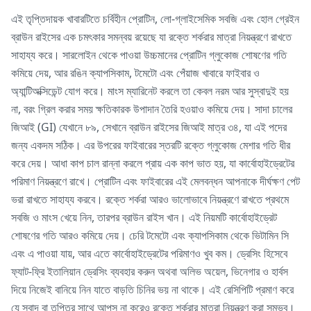
এই তৃপ্তিদায়ক খাবারটিতে চর্বিহীন প্রোটিন, লো-গ্লাইসেমিক সবজি এবং হোল গ্রেইন
ব্রাউন রাইসের এক চমৎকার সমন্বয় রয়েছে যা রক্তে শর্করার মাত্রা নিয়ন্ত্রণে রাখতে
সাহায্য করে। সারলোইন থেকে পাওয়া উচ্চমানের প্রোটিন গ্লুকোজ শোষণের গতি
কমিয়ে দেয়, আর রঙিন ক্যাপসিকাম, টমেটো এবং পেঁয়াজ খাবারে ফাইবার ও
অ্যান্টিঅক্সিডেন্ট যোগ করে। মাংস ম্যারিনেট করলে তা কেবল নরম আর সুস্বাদুই হয়
না, বরং গ্রিল করার সময় ক্ষতিকারক উপাদান তৈরি হওয়াও কমিয়ে দেয়। সাদা চালের
জিআই (GI) যেখানে ৮৯, সেখানে ব্রাউন রাইসের জিআই মাত্র ৩৪, যা এই পদের
জন্য একদম সঠিক। এর উপরের ফাইবারের স্তরটি রক্তে গ্লুকোজ মেশার গতি ধীর
করে দেয়। আধা কাপ চাল রান্না করলে প্রায় এক কাপ ভাত হয়, যা কার্বোহাইড্রেটের
পরিমাণ নিয়ন্ত্রণে রাখে। প্রোটিন এবং ফাইবারের এই মেলবন্ধন আপনাকে দীর্ঘক্ষণ পেট
ভরা রাখতে সাহায্য করবে। রক্তে শর্করা আরও ভালোভাবে নিয়ন্ত্রণে রাখতে প্রথমে
সবজি ও মাংস খেয়ে নিন, তারপর ব্রাউন রাইস খান। এই নিয়মটি কার্বোহাইড্রেট
শোষণের গতি আরও কমিয়ে দেয়। চেরি টমেটো এবং ক্যাপসিকাম থেকে ভিটামিন সি
এবং এ পাওয়া যায়, আর এতে কার্বোহাইড্রেটের পরিমাণও খুব কম। ড্রেসিং হিসেবে
ফ্যাট-ফ্রি ইতালিয়ান ড্রেসিং ব্যবহার করুন অথবা অলিভ অয়েল, ভিনেগার ও হার্বস
দিয়ে নিজেই বানিয়ে নিন যাতে বাড়তি চিনির ভয় না থাকে। এই রেসিপিটি প্রমাণ করে
যে স্বাদ বা তৃপ্তির সাথে আপস না করেও রক্তে শর্করার মাত্রা নিয়ন্ত্রণ করা সম্ভব।