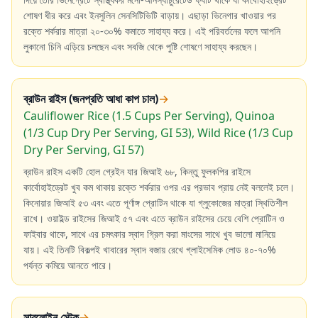
শোষণ ধীর করে এবং ইনসুলিন সেনসিটিভিটি বাড়ায়। এছাড়া ভিনেগার খাওয়ার পর
রক্তে শর্করার মাত্রা ২০-৩০% কমাতে সাহায্য করে। এই পরিবর্তনের ফলে আপনি
লুকানো চিনি এড়িয়ে চলছেন এবং সবজি থেকে পুষ্টি শোষণে সাহায্য করছেন।
ব্রাউন রাইস (জনপ্রতি আধা কাপ চাল)
→
Cauliflower Rice (1.5 Cups Per Serving), Quinoa
(1/3 Cup Dry Per Serving, GI 53), Wild Rice (1/3 Cup
Dry Per Serving, GI 57)
ব্রাউন রাইস একটি হোল গ্রেইন যার জিআই ৬৮, কিন্তু ফুলকপির রাইসে
কার্বোহাইড্রেট খুব কম থাকায় রক্তে শর্করার ওপর এর প্রভাব প্রায় নেই বললেই চলে।
কিনোয়ার জিআই ৫৩ এবং এতে পূর্ণাঙ্গ প্রোটিন থাকে যা গ্লুকোজের মাত্রা স্থিতিশীল
রাখে। ওয়াইল্ড রাইসের জিআই ৫৭ এবং এতে ব্রাউন রাইসের চেয়ে বেশি প্রোটিন ও
ফাইবার থাকে, সাথে এর চমৎকার স্বাদ গ্রিল করা মাংসের সাথে খুব ভালো মানিয়ে
যায়। এই তিনটি বিকল্পই খাবারের স্বাদ বজায় রেখে গ্লাইসেমিক লোড ৪০-৭০%
পর্যন্ত কমিয়ে আনতে পারে।
সারলোইন স্টেক
→