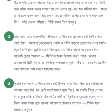
উঠলে আঁচ একদম কমিয়ে দিন, ঢাকনা দিয়ে ভালো করে ঢেকে ৩৫-৪৫ মিনিট
অল্প আঁচে রান্না করুন যতক্ষণ না চাল সেদ্ধ হয় এবং জল শুকিয়ে যায়। মাঝে
মাঝে চেক করুন এবং নিচে লেগে যাওয়া আটকাতে প্রয়োজনে সামান্য জল
দিন। আঁচ থেকে নামিয়ে ৫ মিনিট ঢাকা দিয়ে রাখুন।
2
ভাত হতে হতে সারলোইন স্টেকগুলো ১ ইঞ্চির মতো সমান ৮টি কিউব করে
কেটে নিন। মাংসের টুকরোগুলো একটি অগভীর পাত্রে রেখে তার ওপর ফ্যাট-
ফ্রি ইতালিয়ান ড্রেসিং ঢেলে দিন এবং হাত দিয়ে ভালো করে মেখে নিন।
পাত্রটি ঢেকে অন্তত ২০ মিনিটের জন্য ফ্রিজে রাখুন, মাঝে একবার
মাংসগুলো উল্টে দিন যাতে সবদিকে সমানভাবে স্বাদ পৌঁছায়। ড্রেসিংয়ের টক
ভাব মাংসকে নরম করতে সাহায্য করবে।
3
ক্যাপসিকামগুলো ১ ইঞ্চির সমান ৮টি টুকরো করে নিন, পেঁয়াজের ফালিগুলো
আলাদা করে নিন এবং চেরি টমেটোগুলো ধুয়ে নিন। সব সবজি টিস্যু পেপার
দিয়ে মুছে শুকিয়ে নিন। যদি কাঠের কাঠি বা স্কিউয়ার ব্যবহার করেন, তবে
গ্রিল করার সময় পুড়ে যাওয়া আটকাতে সেগুলো অন্তত ৩০ মিনিট জলে
ভিজিয়ে রাখুন।