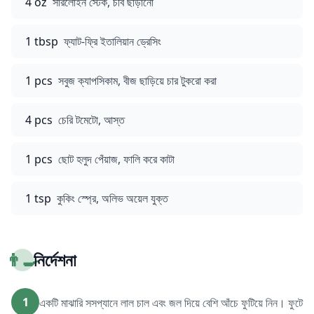
4 oz
সারলোইন স্টেক, চর্বি ছাড়ানো
1 tbsp
ফ্যাট-ফ্রি ইতালিয়ান ড্রেসিং
1 pcs
সবুজ ক্যাপসিকাম, বীজ ছাড়িয়ে চার টুকরো করা
4 pcs
চেরি টমেটো, আস্ত
1 pcs
ছোট হলুদ পেঁয়াজ, ফালি করে কাটা
1 tsp
কুকিং স্প্রে, অলিভ অয়েল যুক্ত
👨‍🍳
নির্দেশনা
1
একটি মাঝারি সসপ্যানে লাল চাল এবং জল দিয়ে বেশি আঁচে ফুটিয়ে নিন। ফুটে