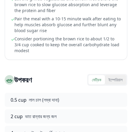
brown rice to slow glucose absorption and leverage
the protein and fiber
Pair the meal with a 10-15 minute walk after eating to
✓
help muscles absorb glucose and further blunt any
blood sugar rise
Consider portioning the brown rice to about 1/2 to
✓
3/4 cup cooked to keep the overall carbohydrate load
modest
🥗
উপকরণ
মেট্রিক
ইম্পেরিয়াল
0.5 cup
লাল চাল (লম্বা দানা)
2 cup
ভাত রান্নার জন্য জল