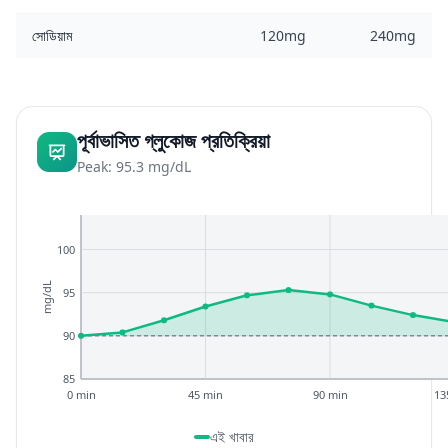
সোডিয়াম
120mg
240mg
পূর্বাভাসিত গ্লুকোজ প্রতিক্রিয়া
Peak: 95.3 mg/dL
100
mg/dL
95
90
85
0 min
45 min
90 min
13
এই খাবার