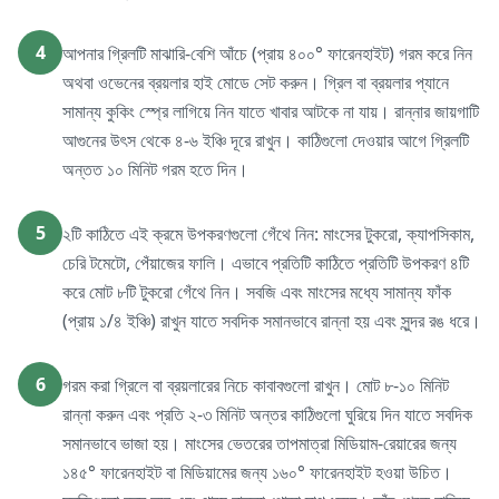
4
আপনার গ্রিলটি মাঝারি-বেশি আঁচে (প্রায় ৪০০° ফারেনহাইট) গরম করে নিন
অথবা ওভেনের ব্রয়লার হাই মোডে সেট করুন। গ্রিল বা ব্রয়লার প্যানে
সামান্য কুকিং স্প্রে লাগিয়ে নিন যাতে খাবার আটকে না যায়। রান্নার জায়গাটি
আগুনের উৎস থেকে ৪-৬ ইঞ্চি দূরে রাখুন। কাঠিগুলো দেওয়ার আগে গ্রিলটি
অন্তত ১০ মিনিট গরম হতে দিন।
5
২টি কাঠিতে এই ক্রমে উপকরণগুলো গেঁথে নিন: মাংসের টুকরো, ক্যাপসিকাম,
চেরি টমেটো, পেঁয়াজের ফালি। এভাবে প্রতিটি কাঠিতে প্রতিটি উপকরণ ৪টি
করে মোট ৮টি টুকরো গেঁথে নিন। সবজি এবং মাংসের মধ্যে সামান্য ফাঁক
(প্রায় ১/৪ ইঞ্চি) রাখুন যাতে সবদিক সমানভাবে রান্না হয় এবং সুন্দর রঙ ধরে।
6
গরম করা গ্রিলে বা ব্রয়লারের নিচে কাবাবগুলো রাখুন। মোট ৮-১০ মিনিট
রান্না করুন এবং প্রতি ২-৩ মিনিট অন্তর কাঠিগুলো ঘুরিয়ে দিন যাতে সবদিক
সমানভাবে ভাজা হয়। মাংসের ভেতরের তাপমাত্রা মিডিয়াম-রেয়ারের জন্য
১৪৫° ফারেনহাইট বা মিডিয়ামের জন্য ১৬০° ফারেনহাইট হওয়া উচিত।