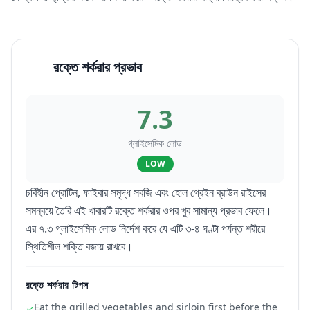
রক্তে শর্করার প্রভাব
7.3
গ্লাইসেমিক লোড
LOW
চর্বিহীন প্রোটিন, ফাইবার সমৃদ্ধ সবজি এবং হোল গ্রেইন ব্রাউন রাইসের
সমন্বয়ে তৈরি এই খাবারটি রক্তে শর্করার ওপর খুব সামান্য প্রভাব ফেলে।
এর ৭.৩ গ্লাইসেমিক লোড নির্দেশ করে যে এটি ৩-৪ ঘণ্টা পর্যন্ত শরীরে
স্থিতিশীল শক্তি বজায় রাখবে।
রক্তে শর্করার টিপস
Eat the grilled vegetables and sirloin first before the
✓