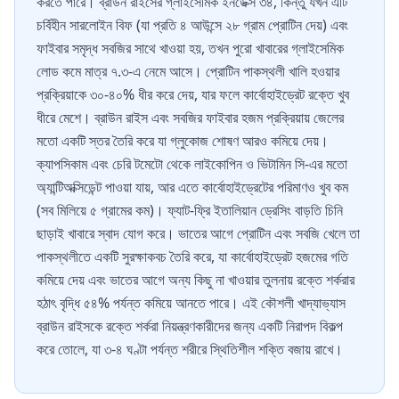
করতে পারে। ব্রাউন রাইসের গ্লাইসেমিক ইনডেক্স ৩৪, কিন্তু যখন এটি
চর্বিহীন সারলোইন বিফ (যা প্রতি ৪ আউন্সে ২৮ গ্রাম প্রোটিন দেয়) এবং
ফাইবার সমৃদ্ধ সবজির সাথে খাওয়া হয়, তখন পুরো খাবারের গ্লাইসেমিক
লোড কমে মাত্র ৭.৩-এ নেমে আসে। প্রোটিন পাকস্থলী খালি হওয়ার
প্রক্রিয়াকে ৩০-৪০% ধীর করে দেয়, যার ফলে কার্বোহাইড্রেট রক্তে খুব
ধীরে মেশে। ব্রাউন রাইস এবং সবজির ফাইবার হজম প্রক্রিয়ায় জেলের
মতো একটি স্তর তৈরি করে যা গ্লুকোজ শোষণ আরও কমিয়ে দেয়।
ক্যাপসিকাম এবং চেরি টমেটো থেকে লাইকোপিন ও ভিটামিন সি-এর মতো
অ্যান্টিঅক্সিডেন্ট পাওয়া যায়, আর এতে কার্বোহাইড্রেটের পরিমাণও খুব কম
(সব মিলিয়ে ৫ গ্রামের কম)। ফ্যাট-ফ্রি ইতালিয়ান ড্রেসিং বাড়তি চিনি
ছাড়াই খাবারে স্বাদ যোগ করে। ভাতের আগে প্রোটিন এবং সবজি খেলে তা
পাকস্থলীতে একটি সুরক্ষাকবচ তৈরি করে, যা কার্বোহাইড্রেট হজমের গতি
কমিয়ে দেয় এবং ভাতের আগে অন্য কিছু না খাওয়ার তুলনায় রক্তে শর্করার
হঠাৎ বৃদ্ধি ৫৪% পর্যন্ত কমিয়ে আনতে পারে। এই কৌশলী খাদ্যাভ্যাস
ব্রাউন রাইসকে রক্তে শর্করা নিয়ন্ত্রণকারীদের জন্য একটি নিরাপদ বিকল্প
করে তোলে, যা ৩-৪ ঘণ্টা পর্যন্ত শরীরে স্থিতিশীল শক্তি বজায় রাখে।