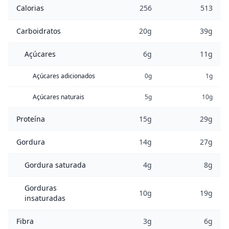
Calorias
256
513
Carboidratos
20g
39g
Açúcares
6g
11g
Açúcares adicionados
0g
1g
Açúcares naturais
5g
10g
Proteína
15g
29g
Gordura
14g
27g
Gordura saturada
4g
8g
Gorduras
10g
19g
insaturadas
Fibra
3g
6g