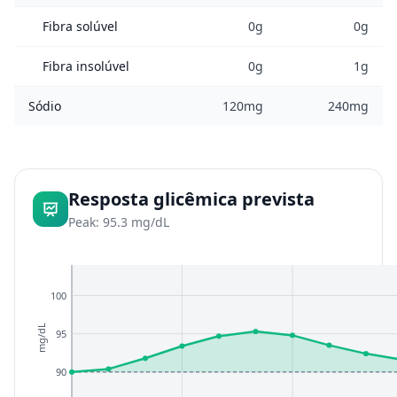
Fibra solúvel
0g
0g
Fibra insolúvel
0g
1g
Sódio
120mg
240mg
Resposta glicêmica prevista
Peak: 95.3 mg/dL
100
mg/dL
95
90