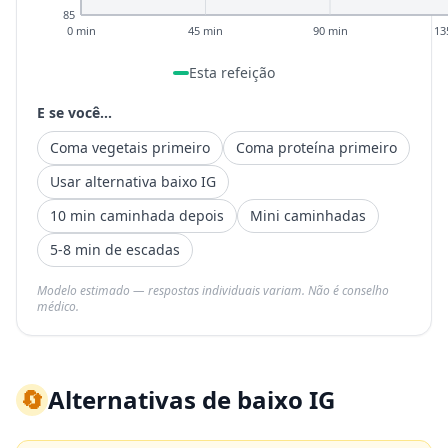
85
0 min
45 min
90 min
13
Esta refeição
E se você...
Coma vegetais primeiro
Coma proteína primeiro
Usar alternativa baixo IG
10 min caminhada depois
Mini caminhadas
5-8 min de escadas
Modelo estimado — respostas individuais variam. Não é conselho
médico.
🔄
Alternativas de baixo IG