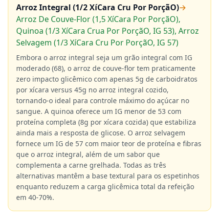
Arroz Integral (1/2 XíCara Cru Por PorçãO)
→
Arroz De Couve-Flor (1,5 XíCara Por PorçãO),
Quinoa (1/3 XíCara Crua Por PorçãO, IG 53), Arroz
Selvagem (1/3 XíCara Cru Por PorçãO, IG 57)
Embora o arroz integral seja um grão integral com IG
moderado (68), o arroz de couve-flor tem praticamente
zero impacto glicêmico com apenas 5g de carboidratos
por xícara versus 45g no arroz integral cozido,
tornando-o ideal para controle máximo do açúcar no
sangue. A quinoa oferece um IG menor de 53 com
proteína completa (8g por xícara cozida) que estabiliza
ainda mais a resposta de glicose. O arroz selvagem
fornece um IG de 57 com maior teor de proteína e fibras
que o arroz integral, além de um sabor que
complementa a carne grelhada. Todas as três
alternativas mantêm a base textural para os espetinhos
enquanto reduzem a carga glicêmica total da refeição
em 40-70%.