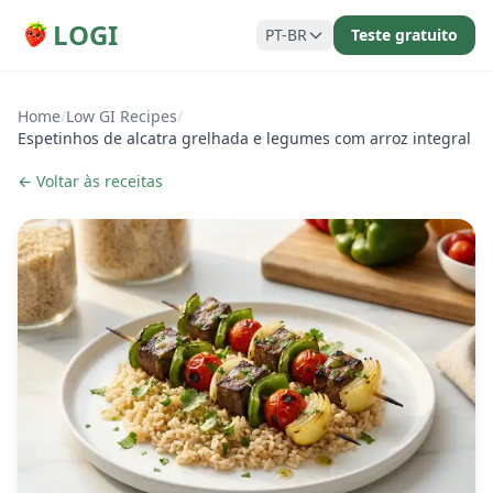
LOGI
PT-BR
Teste gratuito
Home
/
Low GI Recipes
/
Espetinhos de alcatra grelhada e legumes com arroz integral
← Voltar às receitas