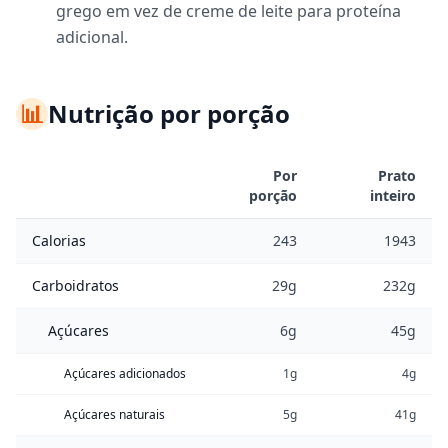
grego em vez de creme de leite para proteína
adicional.
📊
Nutrição por porção
Por
Prato
porção
inteiro
Calorias
243
1943
Carboidratos
29g
232g
Açúcares
6g
45g
Açúcares adicionados
1g
4g
Açúcares naturais
5g
41g