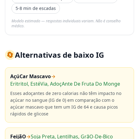
5-8 min de escadas
Modelo estimado — respostas individuais variam. Não é conselho
médico.
🔄
Alternativas de baixo IG
AçúCar Mascavo
→
Eritritol, EstéVia, AdoçAnte De Fruta Do Monge
Esses adoçantes de zero calorias não têm impacto no
açúcar no sangue (IG de 0) em comparação com o
açúcar mascavo que tem um IG de 64 e causa picos
rápidos de glicose
FeijãO
→
Soja Preta, Lentilhas, GrãO-De-Bico