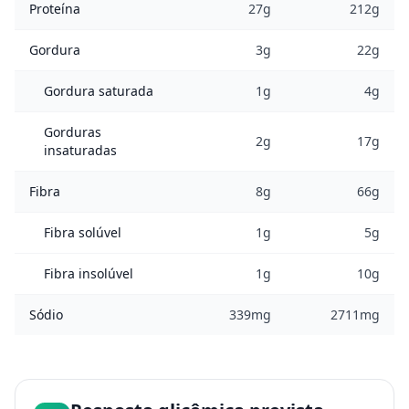
Proteína
27g
212g
Gordura
3g
22g
Gordura saturada
1g
4g
Gorduras
2g
17g
insaturadas
Fibra
8g
66g
Fibra solúvel
1g
5g
Fibra insolúvel
1g
10g
Sódio
339mg
2711mg