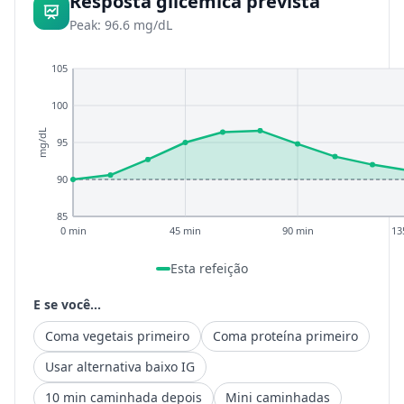
Resposta glicêmica prevista
Peak: 96.6 mg/dL
105
100
mg/dL
95
90
85
0 min
45 min
90 min
13
Esta refeição
E se você...
Coma vegetais primeiro
Coma proteína primeiro
Usar alternativa baixo IG
10 min caminhada depois
Mini caminhadas