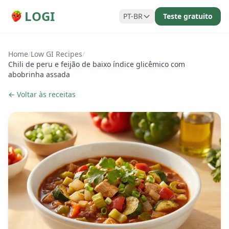
LOGI
PT-BR
Teste gratuito
Home
/
Low GI Recipes
/
Chili de peru e feijão de baixo índice glicêmico com
abobrinha assada
← Voltar às receitas