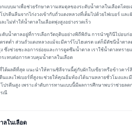
้ออกแบบมาเพื่อช่วยรักษาความสมดุลของระดับน้ำตาลในเลือดโดยเฉพ
ปรตีนลีนจากไก่งวงเข้ากับถั่วแดงหลวงที่เต็มไปด้วยไฟเบอร์ และผ
ุลและไม่ทำให้น้ำตาลในเลือดพุ่งสูงอย่างรวดเร็ว
อระดับน้ำตาลอยู่ที่การเลือกวัตถุดิบอย่างพิถีพิถัน การนำซูกินีไปอบ
ดรตต่ำ ส่วนถั่วแดงหลวงแม้จะมีคาร์โบไฮเดรต แต่ก็มีดัชนีน้ำตาลต่ำ 
 ซึ่งช่วยชะลอการย่อยและการดูดซึมน้ำตาล เราใช้น้ำตาลทรายแ
ม่กระทบต่อการควบคุมน้ำตาลในเลือด
่ได้ผลดีที่สุด แนะนำให้ทานชิลีจานนี้คู่กับผักใบเขียวหรือข้าวคาร
และไฟเบอร์ที่สูงจะช่วยให้คุณอิ่มท้องได้นานหลายชั่วโมงและมี
ี่มีโปรตีนสูง เพราะลำดับการทานแบบนี้มีผลการศึกษาพบว่าช่วยลดก
กรณี
าลในเลือด