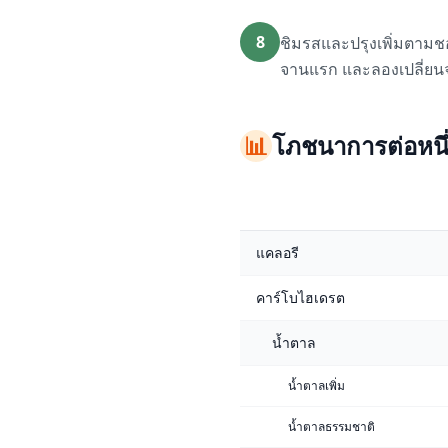
8
ชิมรสและปรุงเพิ่มตามชอ
จานแรก และลองเปลี่ยนจา
📊
โภชนาการต่อหนึ่ง
แคลอรี
คาร์โบไฮเดรต
น้ำตาล
น้ำตาลเพิ่ม
น้ำตาลธรรมชาติ