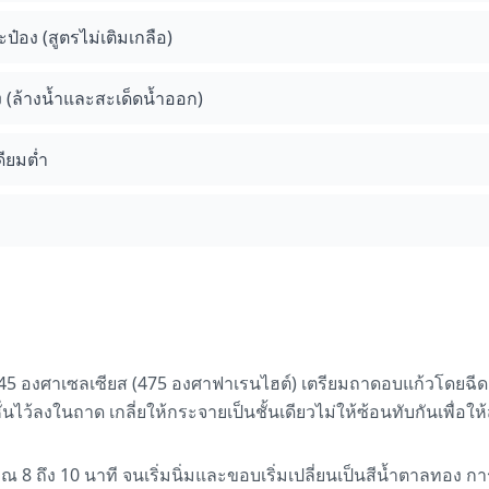
ป๋อง (สูตรไม่เติมเกลือ)
 (ล้างน้ำและสะเด็ดน้ำออก)
ียมต่ำ
245 องศาเซลเซียส (475 องศาฟาเรนไฮต์) เตรียมถาดอบแก้วโดยฉีดส
่นไว้ลงในถาด เกลี่ยให้กระจายเป็นชั้นเดียวไม่ให้ซ้อนทับกันเพื่อให้ส
ณ 8 ถึง 10 นาที จนเริ่มนิ่มและขอบเริ่มเปลี่ยนเป็นสีน้ำตาลทอง