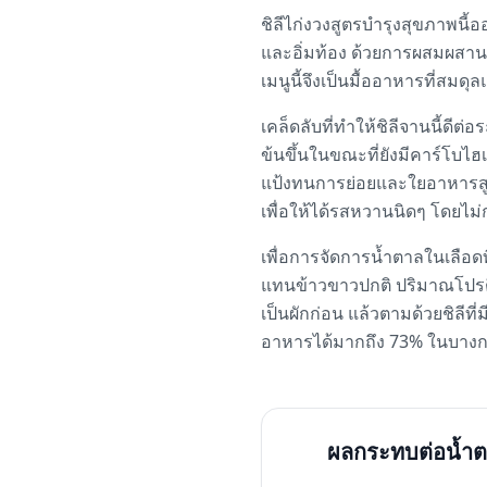
ชิลีไก่งวงสูตรบำรุงสุขภาพนี
และอิ่มท้อง ด้วยการผสมผสานโ
เมนูนี้จึงเป็นมื้ออาหารที่สมด
เคล็ดลับที่ทำให้ชิลีจานนี้ดีต่
ข้นขึ้นในขณะที่ยังมีคาร์โบไฮเ
แป้งทนการย่อยและใยอาหารสูง
เพื่อให้ได้รสหวานนิดๆ โดยไ
เพื่อการจัดการน้ำตาลในเลือดที
แทนข้าวขาวปกติ ปริมาณโปรตีน
เป็นผักก่อน แล้วตามด้วยชิลีท
อาหารได้มากถึง 73% ในบาง
ผลกระทบต่อน้ำต