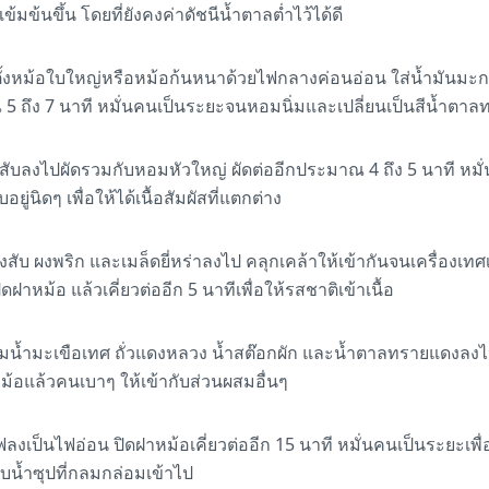
ข้นขึ้น โดยที่ยังคงค่าดัชนีน้ำตาลต่ำไว้ได้ดี
ให้ตั้งหม้อใบใหญ่หรือหม้อก้นหนาด้วยไฟกลางค่อนอ่อน ใส่น้ำมัน
ณ 5 ถึง 7 นาที หมั่นคนเป็นระยะจนหอมนิ่มและเปลี่ยนเป็นสีน้ำตา
สับลงไปผัดรวมกับหอมหัวใหญ่ ผัดต่ออีกประมาณ 4 ถึง 5 นาที หมั่น
ยู่นิดๆ เพื่อให้ได้เนื้อสัมผัสที่แตกต่าง
วงสับ ผงพริก และเมล็ดยี่หร่าลงไป คลุกเคล้าให้เข้ากันจนเครื่องเทศ
ฝาหม้อ แล้วเคี่ยวต่ออีก 5 นาทีเพื่อให้รสชาติเข้าเนื้อ
้อมน้ำมะเขือเทศ ถั่วแดงหลวง น้ำสต๊อกผัก และน้ำตาลทรายแดงลงไป ค
หม้อแล้วคนเบาๆ ให้เข้ากับส่วนผสมอื่นๆ
ลงเป็นไฟอ่อน ปิดฝาหม้อเคี่ยวต่ออีก 15 นาที หมั่นคนเป็นระยะเพื่
ซับน้ำซุปที่กลมกล่อมเข้าไป