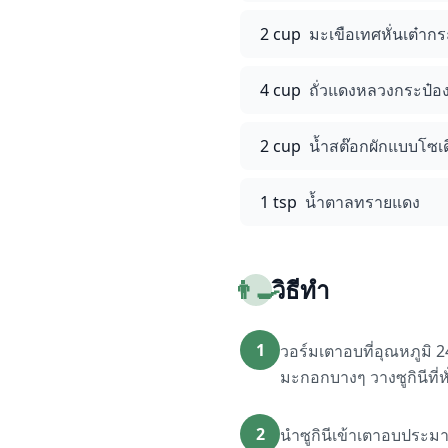
2 cup
มะเขือเทศหั่นเต๋ากระ
4 cup
ถั่วแดงหลวงกระป๋อง
2 cup
น้ำสต๊อกผักแบบโซเด
1 tsp
น้ำตาลทรายแดง
👨‍🍳
วิธีทำ
1
วอร์มเตาอบที่อุณหภูมิ 
มะกอกบางๆ วางซูกินีที่หั
2
นำซูกินีเข้าเตาอบประมา