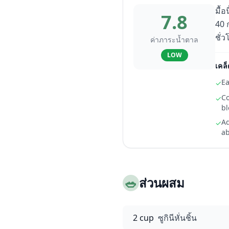
มื้
7.8
40 
ชั่
ค่าภาระน้ำตาล
LOW
เคล็
Ea
✓
Co
✓
bl
Ad
✓
ab
🥗
ส่วนผสม
2 cup
ซูกินีหั่นชิ้น