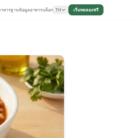
อาหาร
ฐานข้อมูลอาหาร
บล็อก
TH
เริ่มทดลองฟรี