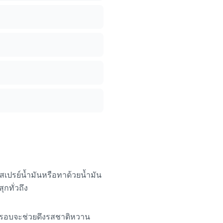
เปรย์น้ำมันหรือทาด้วยน้ำมัน
ุกทั่วถึง
 การอบจะช่วยดึงรสชาติหวาน