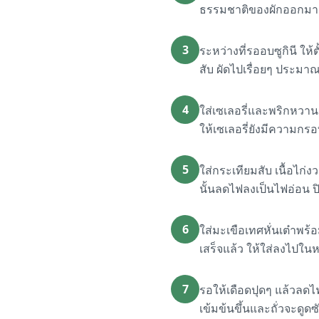
ธรรมชาติของผักออกมาเข้ม
3
ระหว่างที่รออบซูกินี 
สับ ผัดไปเรื่อยๆ ประมา
4
ใส่เซเลอรี่และพริกหวาน
ให้เซเลอรี่ยังมีความกรอบอ
5
ใส่กระเทียมสับ เนื้อไก่ง
นั้นลดไฟลงเป็นไฟอ่อน ปิด
6
ใส่มะเขือเทศหั่นเต๋าพร
เสร็จแล้ว ให้ใส่ลงไปใน
7
รอให้เดือดปุดๆ แล้วลดไฟ
เข้มข้นขึ้นและถั่วจะดูด