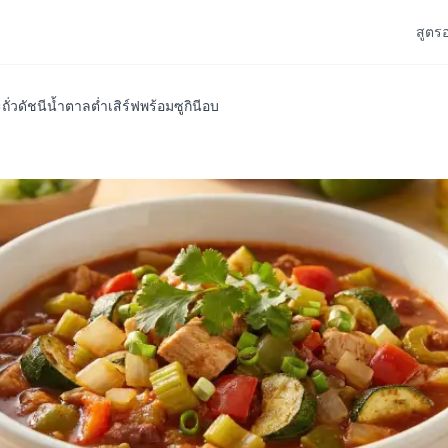
สูตร
ถั่วดัชนีน้ำตาลต่ำเสิร์ฟพร้อมซูกินีอบ