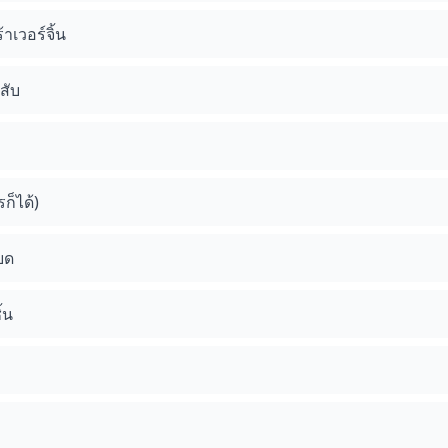
าเวอร์จิ้น
สับ
ก็ได้)
ยด
้น