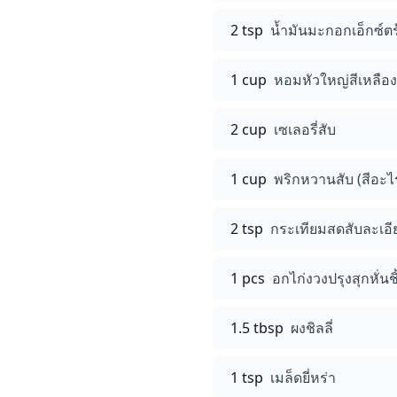
2 tsp
น้ำมันมะกอกเอ็กซ์ตร้
1 cup
หอมหัวใหญ่สีเหลือง
2 cup
เซเลอรี่สับ
1 cup
พริกหวานสับ (สีอะไร
2 tsp
กระเทียมสดสับละเอี
1 pcs
อกไก่งวงปรุงสุกหั่นชิ
1.5 tbsp
ผงชิลลี่
1 tsp
เมล็ดยี่หร่า