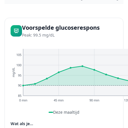
Voorspelde glucoserespons
Peak: 99.5 mg/dL
105
100
mg/dL
95
90
85
0 min
45 min
90 min
13
Deze maaltijd
Wat als je...