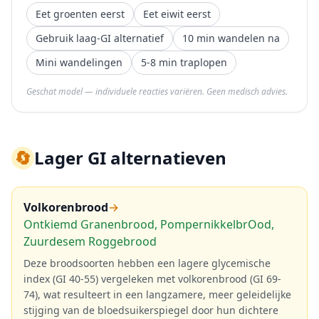
Eet groenten eerst
Eet eiwit eerst
Gebruik laag-GI alternatief
10 min wandelen na
Mini wandelingen
5-8 min traplopen
Geschat model — individuele reacties variëren. Geen medisch advies.
🔄
Lager GI alternatieven
Volkorenbrood
→
Ontkiemd Granenbrood, Pompernikkelbr­Ood,
Zuurdesem Roggebrood
Deze broodsoorten hebben een lagere glycemische
index (GI 40-55) vergeleken met volkorenbrood (GI 69-
74), wat resulteert in een langzamere, meer geleidelijke
stijging van de bloedsuikerspiegel door hun dichtere