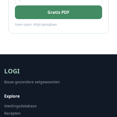
Gratis PDF
Geen spam. Altijd opzegbaar.
LOGI
Bouw gezondere eetgewoonten
Explore
Voedingsdatabase
Recepten