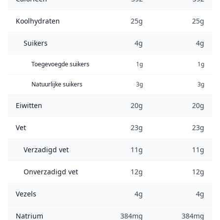
Koolhydraten
25g
25g
Suikers
4g
4g
Toegevoegde suikers
1g
1g
Natuurlijke suikers
3g
3g
Eiwitten
20g
20g
Vet
23g
23g
Verzadigd vet
11g
11g
Onverzadigd vet
12g
12g
Vezels
4g
4g
Natrium
384mg
384mg