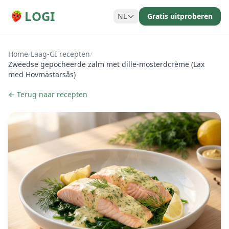
LOGI
NL
Gratis uitproberen
Home
/
Laag-GI recepten
/
Zweedse gepocheerde zalm met dille-mosterdcrème (Lax
med Hovmästarsås)
← Terug naar recepten