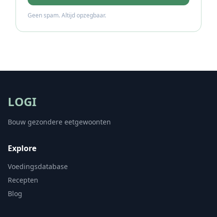
Geen spam. Altijd opzegbaar.
LOGI
Bouw gezondere eetgewoonten
Explore
Voedingsdatabase
Recepten
Blog