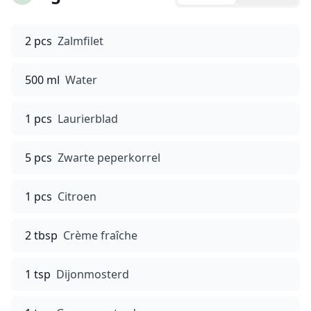
2 pcs
Zalmfilet
500 ml
Water
1 pcs
Laurierblad
5 pcs
Zwarte peperkorrel
1 pcs
Citroen
2 tbsp
Crème fraîche
1 tsp
Dijonmosterd