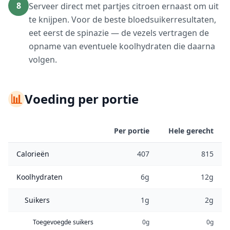
8
Serveer direct met partjes citroen ernaast om uit
te knijpen. Voor de beste bloedsuikerresultaten,
eet eerst de spinazie — de vezels vertragen de
opname van eventuele koolhydraten die daarna
volgen.
📊
Voeding per portie
Per portie
Hele gerecht
Calorieën
407
815
Koolhydraten
6g
12g
Suikers
1g
2g
Toegevoegde suikers
0g
0g