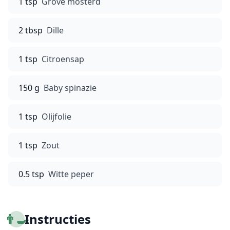
1 tsp
Grove mosterd
2 tbsp
Dille
1 tsp
Citroensap
150 g
Baby spinazie
1 tsp
Olijfolie
1 tsp
Zout
0.5 tsp
Witte peper
👨‍🍳
Instructies