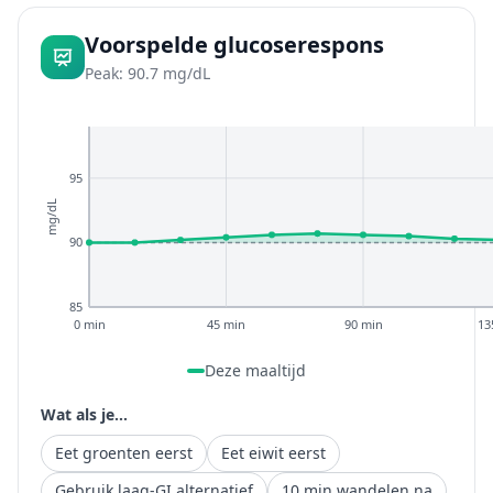
Voorspelde glucoserespons
Peak: 90.7 mg/dL
95
mg/dL
90
85
0 min
45 min
90 min
13
Deze maaltijd
Wat als je...
Eet groenten eerst
Eet eiwit eerst
Gebruik laag-GI alternatief
10 min wandelen na