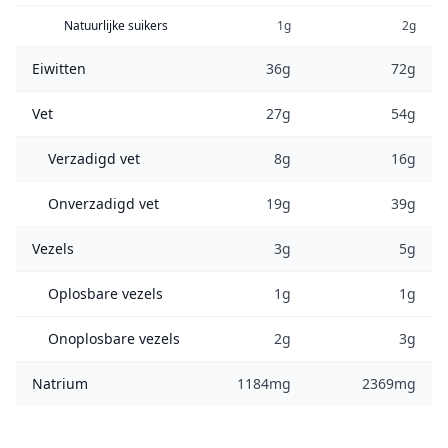
Natuurlijke suikers
1g
2g
Eiwitten
36g
72g
Vet
27g
54g
Verzadigd vet
8g
16g
Onverzadigd vet
19g
39g
Vezels
3g
5g
Oplosbare vezels
1g
1g
Onoplosbare vezels
2g
3g
Natrium
1184mg
2369mg