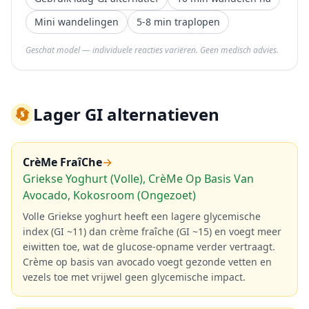
Mini wandelingen
5-8 min traplopen
Geschat model — individuele reacties variëren. Geen medisch advies.
🔄
Lager GI alternatieven
CrèMe FraîChe
→
Griekse Yoghurt (Volle), CrèMe Op Basis Van
Avocado, Kokosroom (Ongezoet)
Volle Griekse yoghurt heeft een lagere glycemische
index (GI ~11) dan crème fraîche (GI ~15) en voegt meer
eiwitten toe, wat de glucose-opname verder vertraagt.
Crème op basis van avocado voegt gezonde vetten en
vezels toe met vrijwel geen glycemische impact.