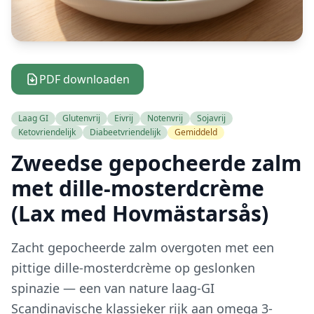
PDF downloaden
Laag GI
Glutenvrij
Eivrij
Notenvrij
Sojavrij
Ketovriendelijk
Diabeetvriendelijk
Gemiddeld
Zweedse gepocheerde zalm
met dille-mosterdcrème
(Lax med Hovmästarsås)
Zacht gepocheerde zalm overgoten met een
pittige dille-mosterdcrème op geslonken
spinazie — een van nature laag-GI
Scandinavische klassieker rijk aan omega 3-