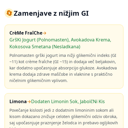
🔄
Zamenjave z nižjim GI
CrèMe FraîChe
→
GršKi Jogurt (Polnomasten), Avokadova Krema,
Kokosova Smetana (Nesladkana)
Polnomasten grški jogurt ima nižji glikemični indeks (GI
~11) kot crème fraîche (GI ~15) in dodaja več beljakovin,
kar dodatno upočasnjuje absorpcijo glukoze. Avokadova
krema dodaja zdrave maščobe in vlaknine s praktično
ničelnim glikemičnim vplivom.
Limona
→
Dodaten Limonin Sok, JabolčNi Kis
Povečanje kislosti jedi z dodatnim limoninim sokom ali
kisom dokazano znižuje celoten glikemični odziv obroka,
saj upočasnjuje praznjenje želodca in prebavo ogljikovih