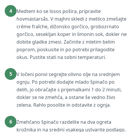
4
Medtem ko se losos pošira, pripravite
hovmästarsås. V majhni skledi z metlico zmešajte
crème fraîche, dižonsko gorčico, grobozrnato
gorčico, sesekljan koper in limonin sok, dokler ne
dobite gladke zmesi. Začinite z mletim belim
poprom, poskusite in po potrebi prilagodite
okus. Pustite stati na sobni temperaturi.
5
V ločeni ponvi segrejte olivno olje na srednjem
ognju. Po potrebi dodajte mlado špinačo po
delih, jo obračajte s prijemalkami 1 do 2 minuti,
dokler se ne zmehča, a ostane še vedno živo
zelena. Rahlo posolite in odstavite z ognja.
6
Zmehčano špinačo razdelite na dva ogreta
krožnika in na sredini vsakega ustvarite podlago.