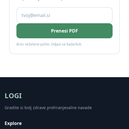
Prenesi PDF
Brez neželene pošte. Odjavi se kadarkoli.
LOGI
Gradite si bolj zdrave prehranjevalne navade
Explore