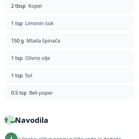
2 tbsp
Koper
1 tsp
Limonin sok
150 g
Mlada špinača
1 tsp
Olivno olje
1 tsp
Sol
0.5 tsp
Beli poper
👨‍🍳
Navodila
1