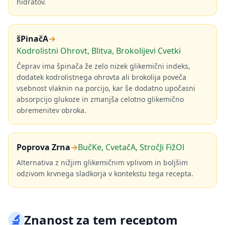
hidratov.
šPinačA
→
Kodrolistni Ohrovt, Blitva, Brokolijevi Cvetki
Čeprav ima špinača že zelo nizek glikemični indeks,
dodatek kodrolistnega ohrovta ali brokolija poveča
vsebnost vlaknin na porcijo, kar še dodatno upočasni
absorpcijo glukoze in zmanjša celotno glikemično
obremenitev obroka.
Poprova Zrna
→
BučKe, CvetačA, StročJi FižOl
Alternativa z nižjim glikemičnim vplivom in boljšim
odzivom krvnega sladkorja v kontekstu tega recepta.
🔬
Znanost za tem receptom