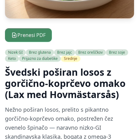
Prenesi PDF
Nizek GI
Brez glutena
Brez jajc
Brez oreščkov
Brez soje
Keto
Prijazno za diabetike
Srednje
Švedski poširan losos z
gorčično-koprčevo omako
(Lax med Hovmästarsås)
Nežno poširan losos, prelito s pikantno
gorčično-koprčevo omako, postrežen čez
ovenelo špinačo — naravno nizko-GI
skandinavska klasika, bogata z omega-3