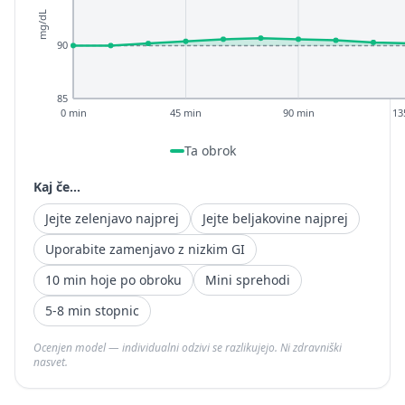
mg/dL
90
85
0 min
45 min
90 min
13
Ta obrok
Kaj če...
Jejte zelenjavo najprej
Jejte beljakovine najprej
Uporabite zamenjavo z nizkim GI
10 min hoje po obroku
Mini sprehodi
5-8 min stopnic
Ocenjen model — individualni odzivi se razlikujejo. Ni zdravniški
nasvet.