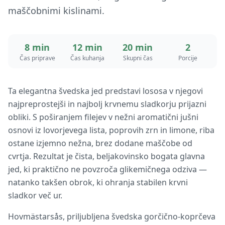
maščobnimi kislinami.
8 min
12 min
20 min
2
Čas priprave
Čas kuhanja
Skupni čas
Porcije
Ta elegantna švedska jed predstavi lososa v njegovi
najpreprostejši in najbolj krvnemu sladkorju prijazni
obliki. S poširanjem filejev v nežni aromatični jušni
osnovi iz lovorjevega lista, poprovih zrn in limone, riba
ostane izjemno nežna, brez dodane maščobe od
cvrtja. Rezultat je čista, beljakovinsko bogata glavna
jed, ki praktično ne povzroča glikemičnega odziva —
natanko takšen obrok, ki ohranja stabilen krvni
sladkor več ur.
Hovmästarsås, priljubljena švedska gorčično-koprčeva