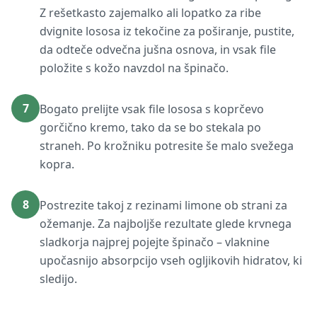
Z rešetkasto zajemalko ali lopatko za ribe
dvignite lososa iz tekočine za poširanje, pustite,
da odteče odvečna jušna osnova, in vsak file
položite s kožo navzdol na špinačo.
7
Bogato prelijte vsak file lososa s koprčevo
gorčično kremo, tako da se bo stekala po
straneh. Po krožniku potresite še malo svežega
kopra.
8
Postrezite takoj z rezinami limone ob strani za
ožemanje. Za najboljše rezultate glede krvnega
sladkorja najprej pojejte špinačo – vlaknine
upočasnijo absorpcijo vseh ogljikovih hidratov, ki
sledijo.