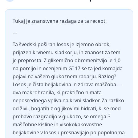
Tukaj je znanstvena razlaga za ta recept:
---
Ta švedski poširan losos je izjemno obrok,
prijazen krvnemu sladkorju, in znanost za tem
je preprosta. Z glikemično obremenitvijo le 1,0
na porcijo in ocenjenim GI 17 se ta jed komajda
pojavi na vašem glukoznem radarju. Razlog?
Losos je čista beljakovina in zdrava maščoba —
dva makrohranila, ki praktično nimata
neposrednega vpliva na krvni sladkor. Za razliko
od živil, bogatih z ogljikovimi hidrati, ki se med
prebavo razgradijo v glukozo, se omega-3
maščobne kisline in visokokakovostne
beljakovine v lososu presnavljajo po popolnoma