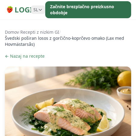
Začnite brezplačno preizkusno
LOGI
SL
obdobje
Domov
/
Recepti z nizkim GI
/
Švedski poširan losos z gorčično-koprčevo omako (Lax med
Hovmästarsås)
← Nazaj na recepte