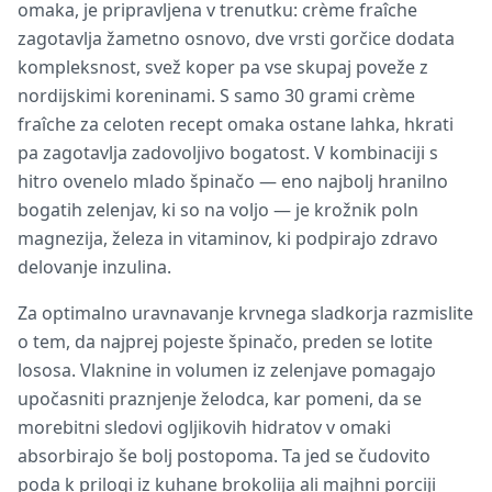
omaka, je pripravljena v trenutku: crème fraîche
zagotavlja žametno osnovo, dve vrsti gorčice dodata
kompleksnost, svež koper pa vse skupaj poveže z
nordijskimi koreninami. S samo 30 grami crème
fraîche za celoten recept omaka ostane lahka, hkrati
pa zagotavlja zadovoljivo bogatost. V kombinaciji s
hitro ovenelo mlado špinačo — eno najbolj hranilno
bogatih zelenjav, ki so na voljo — je krožnik poln
magnezija, železa in vitaminov, ki podpirajo zdravo
delovanje inzulina.
Za optimalno uravnavanje krvnega sladkorja razmislite
o tem, da najprej pojeste špinačo, preden se lotite
lososa. Vlaknine in volumen iz zelenjave pomagajo
upočasniti praznjenje želodca, kar pomeni, da se
morebitni sledovi ogljikovih hidratov v omaki
absorbirajo še bolj postopoma. Ta jed se čudovito
poda k prilogi iz kuhane brokolija ali majhni porciji