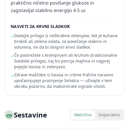
praktično ničelno povišanje glukoze in
zagotavljal stabilno energijo 4-5 ur.
NASVETI ZA KRVNI SLADKOR
Dodajte prilogo iz neškrobne zelenjave, kot je kuhana
✓
brokoli ali zelena solata, za povečanje vlaknin in
volumna, ne da bi dvignili krvni sladkor.
Če postrežete s krompirjem ali kruhom (tradicionalne
✓
švedske priloge), naj bo porcija majhna in najprej
pojejte lososa in zelenjavo.
Zdrave maščobe iz lososa in crème fraîche naravno
✓
upočasnjujejo praznjenje želodca — uživajte v tem
obroku pozorno, da maksimirate signale sitosti.
🥗
Sestavine
Metrično
Imperialno