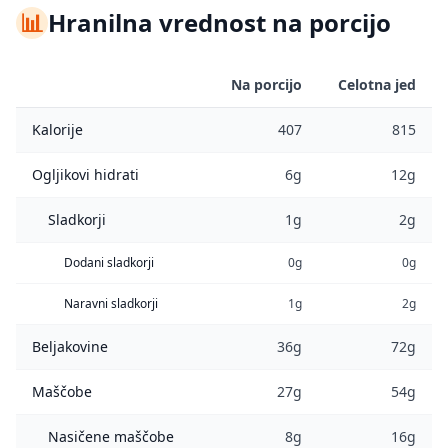
📊
Hranilna vrednost na porcijo
Na porcijo
Celotna jed
Kalorije
407
815
Ogljikovi hidrati
6g
12g
Sladkorji
1g
2g
Dodani sladkorji
0g
0g
Naravni sladkorji
1g
2g
Beljakovine
36g
72g
Maščobe
27g
54g
Nasičene maščobe
8g
16g