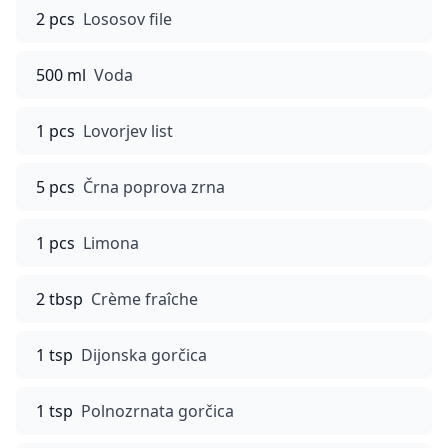
2 pcs
Lososov file
500 ml
Voda
1 pcs
Lovorjev list
5 pcs
Črna poprova zrna
1 pcs
Limona
2 tbsp
Crème fraîche
1 tsp
Dijonska gorčica
1 tsp
Polnozrnata gorčica