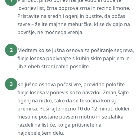
V široko, plitvo ponev nalijte vodo in dodajte
lovorjev list, črna poprova zrna in rezino limone.
Pristavite na srednji ogenj in pustite, da počasi
zavre – želite majhne mehurčke, ki se dvigajo na
površje, ne močnega vrenja.
2
Medtem ko se jušna osnova za poširanje segreva,
fileje lososa popivnajte s kuhinjskim papirjem in
jih z obeh strani rahlo posolite.
3
Ko jušna osnova počasi vre, previdno položite
fileje lososa v ponev s kožo navzdol. Zmanjšajte
ogenj na nizko, tako da se tekočina komaj
premika. Poširajte nežno 10 do 12 minut, dokler
meso ne postane povsem motno in se zlahka
razdeli na lističe, ko ga pritisnete na
najdebelejšem delu.