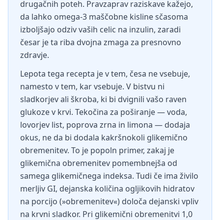
drugačnih poteh. Pravzaprav raziskave kažejo,
da lahko omega-3 maščobne kisline sčasoma
izboljšajo odziv vaših celic na inzulin, zaradi
česar je ta riba dvojna zmaga za presnovno
zdravje.
Lepota tega recepta je v tem, česa ne vsebuje,
namesto v tem, kar vsebuje. V bistvu ni
sladkorjev ali škroba, ki bi dvignili vašo raven
glukoze v krvi. Tekočina za poširanje — voda,
lovorjev list, poprova zrna in limona — dodaja
okus, ne da bi dodala kakršnokoli glikemično
obremenitev. To je popoln primer, zakaj je
glikemična obremenitev pomembnejša od
samega glikemičnega indeksa. Tudi če ima živilo
merljiv GI, dejanska količina ogljikovih hidratov
na porcijo (»obremenitev«) določa dejanski vpliv
na krvni sladkor. Pri glikemični obremenitvi 1,0