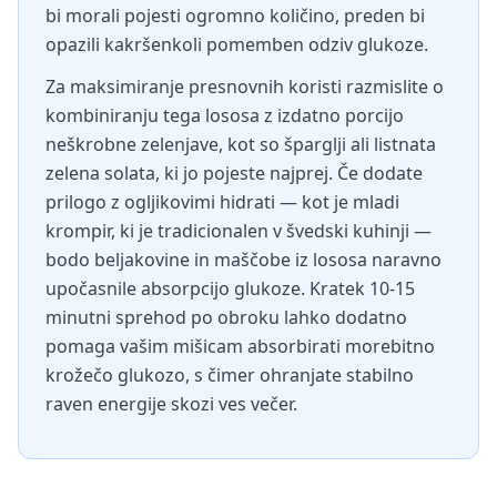
bi morali pojesti ogromno količino, preden bi
opazili kakršenkoli pomemben odziv glukoze.
Za maksimiranje presnovnih koristi razmislite o
kombiniranju tega lososa z izdatno porcijo
neškrobne zelenjave, kot so šparglji ali listnata
zelena solata, ki jo pojeste najprej. Če dodate
prilogo z ogljikovimi hidrati — kot je mladi
krompir, ki je tradicionalen v švedski kuhinji —
bodo beljakovine in maščobe iz lososa naravno
upočasnile absorpcijo glukoze. Kratek 10-15
minutni sprehod po obroku lahko dodatno
pomaga vašim mišicam absorbirati morebitno
krožečo glukozo, s čimer ohranjate stabilno
raven energije skozi ves večer.