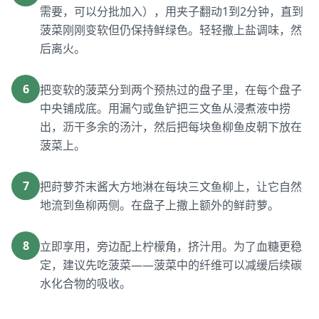
需要，可以分批加入），用夹子翻动1到2分钟，直到
菠菜刚刚变软但仍保持鲜绿色。轻轻撒上盐调味，然
后离火。
6
把变软的菠菜分到两个预热过的盘子里，在每个盘子
中央铺成底。用漏勺或鱼铲把三文鱼从浸煮液中捞
出，沥干多余的汤汁，然后把每块鱼柳鱼皮朝下放在
菠菜上。
7
把莳萝芥末酱大方地淋在每块三文鱼柳上，让它自然
地流到鱼柳两侧。在盘子上撒上额外的鲜莳萝。
8
立即享用，旁边配上柠檬角，挤汁用。为了血糖更稳
定，建议先吃菠菜——菠菜中的纤维可以减缓后续碳
水化合物的吸收。