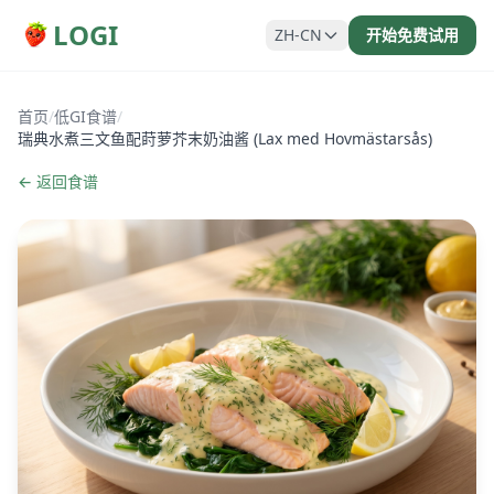
LOGI
ZH-CN
开始免费试用
首页
/
低GI食谱
/
瑞典水煮三文鱼配莳萝芥末奶油酱 (Lax med Hovmästarsås)
← 返回食谱