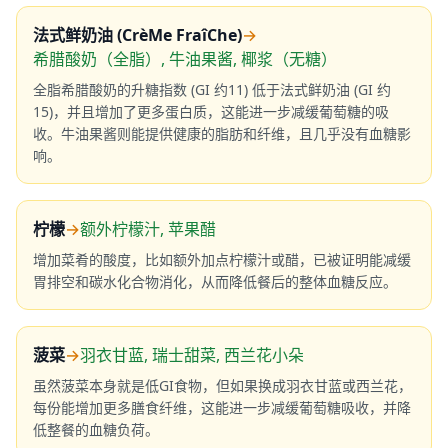
法式鲜奶油 (CrèMe FraîChe)
→
希腊酸奶（全脂）, 牛油果酱, 椰浆（无糖）
全脂希腊酸奶的升糖指数 (GI 约11) 低于法式鲜奶油 (GI 约
15)，并且增加了更多蛋白质，这能进一步减缓葡萄糖的吸
收。牛油果酱则能提供健康的脂肪和纤维，且几乎没有血糖影
响。
柠檬
→
额外柠檬汁, 苹果醋
增加菜肴的酸度，比如额外加点柠檬汁或醋，已被证明能减缓
胃排空和碳水化合物消化，从而降低餐后的整体血糖反应。
菠菜
→
羽衣甘蓝, 瑞士甜菜, 西兰花小朵
虽然菠菜本身就是低GI食物，但如果换成羽衣甘蓝或西兰花，
每份能增加更多膳食纤维，这能进一步减缓葡萄糖吸收，并降
低整餐的血糖负荷。