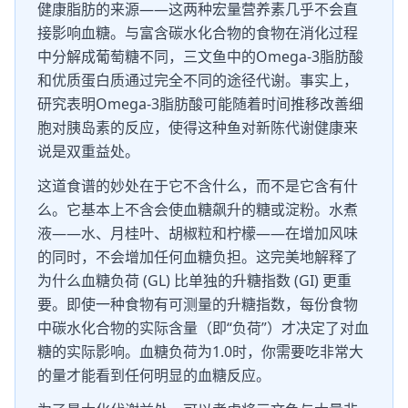
健康脂肪的来源——这两种宏量营养素几乎不会直
接影响血糖。与富含碳水化合物的食物在消化过程
中分解成葡萄糖不同，三文鱼中的Omega-3脂肪酸
和优质蛋白质通过完全不同的途径代谢。事实上，
研究表明Omega-3脂肪酸可能随着时间推移改善细
胞对胰岛素的反应，使得这种鱼对新陈代谢健康来
说是双重益处。
这道食谱的妙处在于它不含什么，而不是它含有什
么。它基本上不含会使血糖飙升的糖或淀粉。水煮
液——水、月桂叶、胡椒粒和柠檬——在增加风味
的同时，不会增加任何血糖负担。这完美地解释了
为什么血糖负荷 (GL) 比单独的升糖指数 (GI) 更重
要。即使一种食物有可测量的升糖指数，每份食物
中碳水化合物的实际含量（即“负荷”）才决定了对血
糖的实际影响。血糖负荷为1.0时，你需要吃非常大
的量才能看到任何明显的血糖反应。