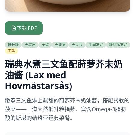
下载 PDF
低升糖
无麸质
无蛋
无坚果
无大豆
生酮友好
糖尿病友好
中等
瑞典水煮三文鱼配莳萝芥末奶
油酱 (Lax med
Hovmästarsås)
嫩煮三文鱼淋上酸甜的莳萝芥末奶油酱，搭配烫软的
菠菜——一道天然低升糖指数、富含Omega-3脂肪
酸的斯堪的纳维亚经典菜肴。