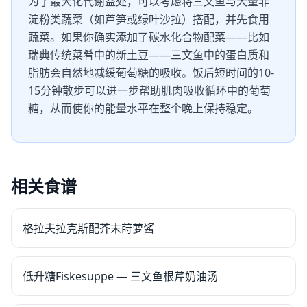
为了最大化代谢益处，可以考虑将三文鱼与大量非
淀粉类蔬菜（如芦笋或绿叶沙拉）搭配，并先食用
蔬菜。如果你确实添加了碳水化合物配菜——比如
瑞典传统菜肴中的新土豆——三文鱼中的蛋白质和
脂肪会自然地减缓葡萄糖的吸收。饭后短时间的10-
15分钟散步可以进一步帮助肌肉吸收循环中的葡萄
糖，从而使你的能量水平在整个晚上保持稳定。
相关食谱
格拉夫拉克斯配芥末莳萝酱
低升糖Fiskesuppe — 三文鱼根芹奶油汤