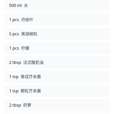
500 ml
水
1 pcs
月桂叶
5 pcs
黑胡椒粒
1 pcs
柠檬
2 tbsp
法式酸奶油
1 tsp
第戎芥末酱
1 tsp
颗粒芥末酱
2 tbsp
莳萝