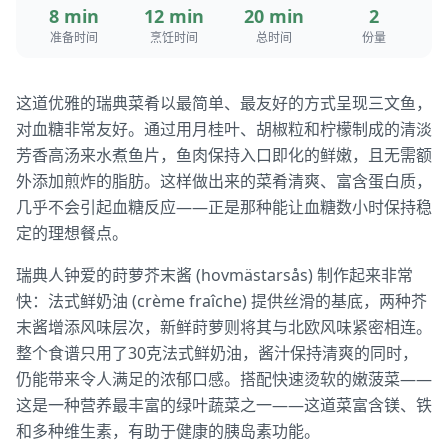
8 min
12 min
20 min
2
准备时间
烹饪时间
总时间
份量
这道优雅的瑞典菜肴以最简单、最友好的方式呈现三文鱼，
对血糖非常友好。通过用月桂叶、胡椒粒和柠檬制成的清淡
芳香高汤来水煮鱼片，鱼肉保持入口即化的鲜嫩，且无需额
外添加煎炸的脂肪。这样做出来的菜肴清爽、富含蛋白质，
几乎不会引起血糖反应——正是那种能让血糖数小时保持稳
定的理想餐点。
瑞典人钟爱的莳萝芥末酱 (hovmästarsås) 制作起来非常
快：法式鲜奶油 (crème fraîche) 提供丝滑的基底，两种芥
末酱增添风味层次，新鲜莳萝则将其与北欧风味紧密相连。
整个食谱只用了30克法式鲜奶油，酱汁保持清爽的同时，
仍能带来令人满足的浓郁口感。搭配快速烫软的嫩菠菜——
这是一种营养最丰富的绿叶蔬菜之一——这道菜富含镁、铁
和多种维生素，有助于健康的胰岛素功能。