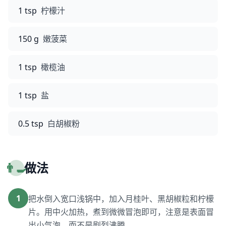
1 tsp
柠檬汁
150 g
嫩菠菜
1 tsp
橄榄油
1 tsp
盐
0.5 tsp
白胡椒粉
👨‍🍳
做法
1
把水倒入宽口浅锅中，加入月桂叶、黑胡椒粒和柠檬
片。用中火加热，煮到微微冒泡即可，注意是表面冒
出小气泡，而不是剧烈沸腾。