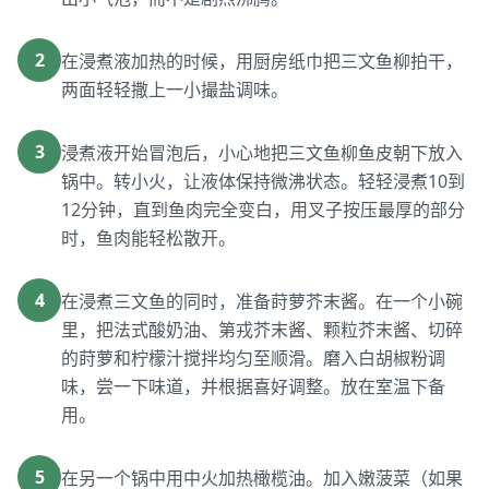
2
在浸煮液加热的时候，用厨房纸巾把三文鱼柳拍干，
两面轻轻撒上一小撮盐调味。
3
浸煮液开始冒泡后，小心地把三文鱼柳鱼皮朝下放入
锅中。转小火，让液体保持微沸状态。轻轻浸煮10到
12分钟，直到鱼肉完全变白，用叉子按压最厚的部分
时，鱼肉能轻松散开。
4
在浸煮三文鱼的同时，准备莳萝芥末酱。在一个小碗
里，把法式酸奶油、第戎芥末酱、颗粒芥末酱、切碎
的莳萝和柠檬汁搅拌均匀至顺滑。磨入白胡椒粉调
味，尝一下味道，并根据喜好调整。放在室温下备
用。
5
在另一个锅中用中火加热橄榄油。加入嫩菠菜（如果