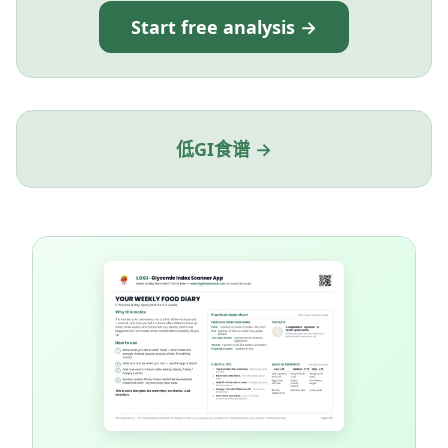
Start free analysis →
低GI食谱 →