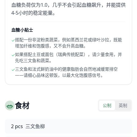
血糖负荷仅为1.0，几乎不会引起血糖飙升，并能提供
4-5小时的稳定能量。
血糖小贴士
搭配一份非淀粉类蔬菜，例如蒸西兰花或绿叶沙拉，既能
✓
增加纤维和饱腹感，又不会升高血糖。
如果搭配土豆或面包（瑞典传统配菜），请少量食用，并
✓
先吃三文鱼和蔬菜。
三文鱼和法式鲜奶油中的健康脂肪会自然地减缓胃排空
✓
——请细心品味这顿饭，以最大化饱腹感信号。
🥗
食材
公制
英制
2 pcs
三文鱼柳