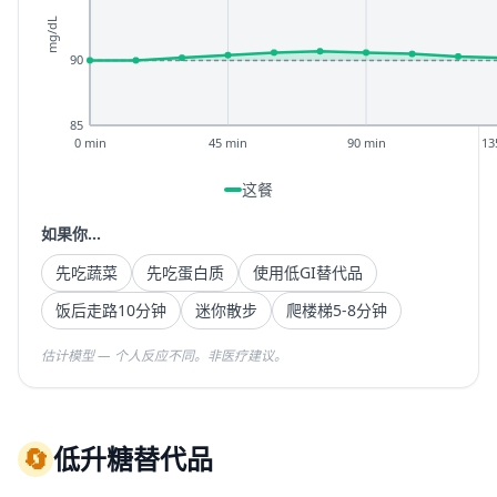
mg/dL
90
85
0 min
45 min
90 min
13
这餐
如果你...
先吃蔬菜
先吃蛋白质
使用低GI替代品
饭后走路10分钟
迷你散步
爬楼梯5-8分钟
估计模型 — 个人反应不同。非医疗建议。
🔄
低升糖替代品