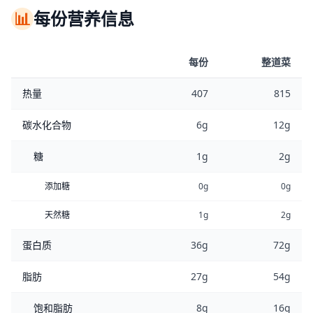
📊
每份营养信息
每份
整道菜
热量
407
815
碳水化合物
6g
12g
糖
1g
2g
添加糖
0g
0g
天然糖
1g
2g
蛋白质
36g
72g
脂肪
27g
54g
饱和脂肪
8g
16g