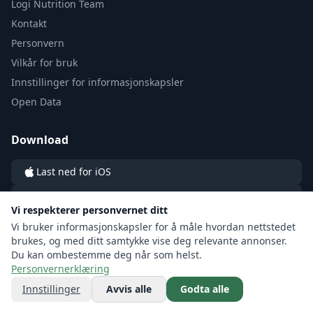
Logi Nutrition Team
Kontakt
Personvern
Vilkår for bruk
Innstillinger for informasjonskapsler
Open Data
Download
Last ned for iOS
Last ned for Android
Vi respekterer personvernet ditt
Vi bruker informasjonskapsler for å måle hvordan nettstedet
brukes, og med ditt samtykke vise deg relevante annonser.
Du kan ombestemme deg når som helst.
Personvernerklæring
© 2026 LOGI by LOGI Labs sp. z o.o. All rights reserved.
Innstillinger
Avvis alle
Godta alle