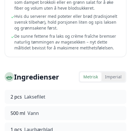
som dampet brokkoli eller en grønn salat for å øke
fiber og volum uten å heve blodsukkeret.
Hvis du serverer med poteter eller brød (tradisjonelt
✓
svensk tilbehør), hold porsjonen liten og spis laksen
og grønnsakene først.
De sunne fettene fra laks og crème fraîche bremser
✓
naturlig tømmingen av magesekken – nyt dette
måltidet bevisst for å maksimere metthetsfølelsen.
🥗
Ingredienser
Metrisk
Imperial
2 pcs
Laksefilet
500 ml
Vann
1 pcs
Laurbærblad