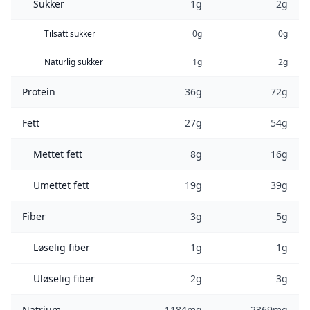
Sukker
1g
2g
Tilsatt sukker
0g
0g
Naturlig sukker
1g
2g
Protein
36g
72g
Fett
27g
54g
Mettet fett
8g
16g
Umettet fett
19g
39g
Fiber
3g
5g
Løselig fiber
1g
1g
Uløselig fiber
2g
3g
Natrium
1184mg
2369mg