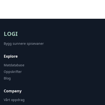
LOGI
Bygg sunnere spisevaner
Explore
Matdatabase
Oppskrifter
Blog
Company
Vårt oppdrag