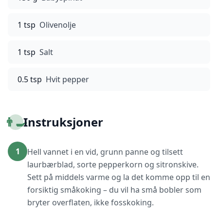
1 tsp
Olivenolje
1 tsp
Salt
0.5 tsp
Hvit pepper
👨‍🍳
Instruksjoner
1
Hell vannet i en vid, grunn panne og tilsett
laurbærblad, sorte pepperkorn og sitronskive.
Sett på middels varme og la det komme opp til en
forsiktig småkoking – du vil ha små bobler som
bryter overflaten, ikke fosskoking.