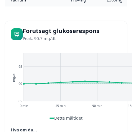
Forutsagt glukoserespons
Peak: 90.7 mg/dL
95
mg/dL
90
85
0 min
45 min
90 min
13
Dette måltidet
Hva om du...