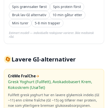
Spis grønnsaker først
Spis protein först
Bruk lav-GI alternativ
10 min gåtur etter
Mini turer
5-8 min trapper
Estimert modell — individuelle reaksjoner varierer. Ikke medisinsk
råd.
🔄
Lavere GI-alternativer
CrèMe FraîChe
→
Gresk Yoghurt (Fullfett), Avokadobasert Krem,
Kokoskrem (UsøTet)
Fullfett gresk yoghurt har en lavere glykemisk indeks (GI
~11) enn crème fraîche (GI ~15) og tilfører mer protein,
noe som ytterligere bremser glukoseabsorpsjonen.