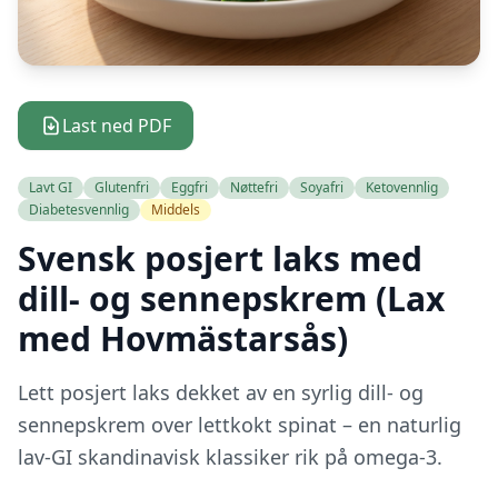
Last ned PDF
Lavt GI
Glutenfri
Eggfri
Nøttefri
Soyafri
Ketovennlig
Diabetesvennlig
Middels
Svensk posjert laks med
dill- og sennepskrem (Lax
med Hovmästarsås)
Lett posjert laks dekket av en syrlig dill- og
sennepskrem over lettkokt spinat – en naturlig
lav-GI skandinavisk klassiker rik på omega-3.