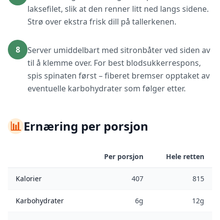
laksefilet, slik at den renner litt ned langs sidene.
Strø over ekstra frisk dill på tallerkenen.
8
Server umiddelbart med sitronbåter ved siden av
til å klemme over. For best blodsukkerrespons,
spis spinaten først – fiberet bremser opptaket av
eventuelle karbohydrater som følger etter.
📊
Ernæring per porsjon
Per porsjon
Hele retten
Kalorier
407
815
Karbohydrater
6g
12g