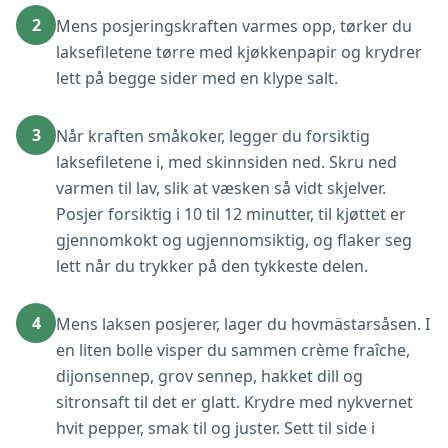
2
Mens posjeringskraften varmes opp, tørker du
laksefiletene tørre med kjøkkenpapir og krydrer
lett på begge sider med en klype salt.
3
Når kraften småkoker, legger du forsiktig
laksefiletene i, med skinnsiden ned. Skru ned
varmen til lav, slik at væsken så vidt skjelver.
Posjer forsiktig i 10 til 12 minutter, til kjøttet er
gjennomkokt og ugjennomsiktig, og flaker seg
lett når du trykker på den tykkeste delen.
4
Mens laksen posjerer, lager du hovmästarsåsen. I
en liten bolle visper du sammen crème fraîche,
dijonsennep, grov sennep, hakket dill og
sitronsaft til det er glatt. Krydre med nykvernet
hvit pepper, smak til og juster. Sett til side i