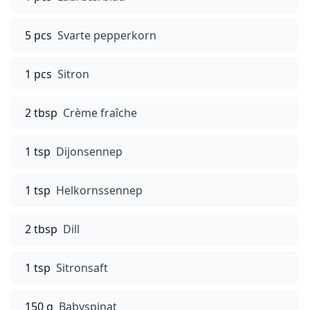
5 pcs
Svarte pepperkorn
1 pcs
Sitron
2 tbsp
Crème fraîche
1 tsp
Dijonsennep
1 tsp
Helkornssennep
2 tbsp
Dill
1 tsp
Sitronsaft
150 g
Babyspinat