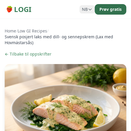
LOGI
NB
Prøv gratis
Home
/
Low GI Recipes
/
Svensk posjert laks med dill- og sennepskrem (Lax med
Hovmästarsås)
← Tilbake til oppskrifter