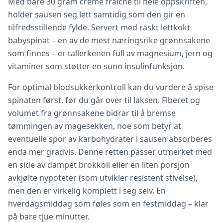
Med bare 30 gram crème fraîche til hele oppskriften,
holder sausen seg lett samtidig som den gir en
tilfredsstillende fylde. Servert med raskt lettkokt
babyspinat – en av de mest næringsrike grønnsakene
som finnes – er tallerkenen full av magnesium, jern og
vitaminer som støtter en sunn insulinfunksjon.
For optimal blodsukkerkontroll kan du vurdere å spise
spinaten først, før du går over til laksen. Fiberet og
volumet fra grønnsakene bidrar til å bremse
tømmingen av magesekken, noe som betyr at
eventuelle spor av karbohydrater i sausen absorberes
enda mer gradvis. Denne retten passer utmerket med
en side av dampet brokkoli eller en liten porsjon
avkjølte nypoteter (som utvikler resistent stivelse),
men den er virkelig komplett i seg selv. En
hverdagsmiddag som føles som en festmiddag – klar
på bare tjue minutter.