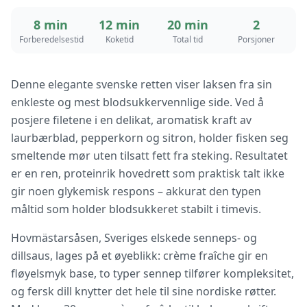
8 min
12 min
20 min
2
Forberedelsestid
Koketid
Total tid
Porsjoner
Denne elegante svenske retten viser laksen fra sin
enkleste og mest blodsukkervennlige side. Ved å
posjere filetene i en delikat, aromatisk kraft av
laurbærblad, pepperkorn og sitron, holder fisken seg
smeltende mør uten tilsatt fett fra steking. Resultatet
er en ren, proteinrik hovedrett som praktisk talt ikke
gir noen glykemisk respons – akkurat den typen
måltid som holder blodsukkeret stabilt i timevis.
Hovmästarsåsen, Sveriges elskede senneps- og
dillsaus, lages på et øyeblikk: crème fraîche gir en
fløyelsmyk base, to typer sennep tilfører kompleksitet,
og fersk dill knytter det hele til sine nordiske røtter.