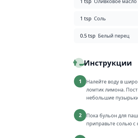
1 tsp
Оливковое масло
1 tsp
Соль
0.5 tsp
Белый перец
👨‍🍳
Инструкции
1
Налейте воду в широ
ломтик лимона. Пост
небольшие пузырьки,
2
Пока бульон для паш
приправьте солью с 