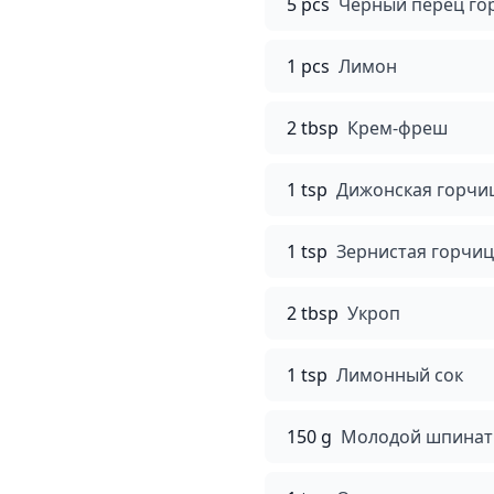
5 pcs
Черный перец г
1 pcs
Лимон
2 tbsp
Крем-фреш
1 tsp
Дижонская горчи
1 tsp
Зернистая горчи
2 tbsp
Укроп
1 tsp
Лимонный сок
150 g
Молодой шпинат