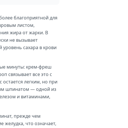
иболее благоприятной для
вровым листом,
ния жира от жарки. В
ески не вызывает
 уровень сахара в крови
ные минуты: крем-фреш
оп связывает все это с
 остается легким, но при
ым шпинатом — одной из
елезом и витаминами,
пинат, прежде чем
 желудка, что означает,