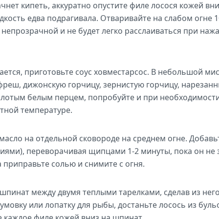
ачнет кипеть, аккуратно опустите филе лосося кожей вн
кость едва подрагивала. Отваривайте на слабом огне 10
 непрозрачной и не будет легко расслаиваться при наж
ается, приготовьте соус ховместарсос. В небольшой мис
реш, дижонскую горчицу, зернистую горчицу, нарезанн
отым белым перцем, попробуйте и при необходимости 
тной температуре.
масло на отдельной сковороде на среднем огне. Добав
ями), переворачивая щипцами 1-2 минуты, пока он не з
а приправьте солью и снимите с огня.
шпинат между двумя теплыми тарелками, сделав из него
умовку или лопатку для рыбы, достаньте лосось из буль
 каждое филе кожей вниз на шпинат.