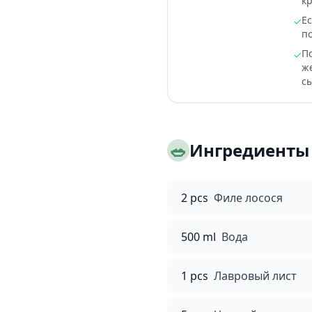
кр
Е
✓
п
П
✓
ж
сы
🥗
Ингредиенты
2 pcs
Филе лосося
500 ml
Вода
1 pcs
Лавровый лист