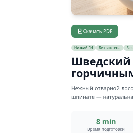
Скачать PDF
Низкий ГИ
Без глютена
Без
Шведский 
горчичным
Нежный отварной лосо
шпинате — натуральная
8 min
Время подготовки