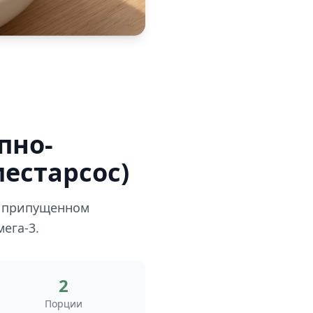
пно-
естарсос)
а припущенном
ега-3.
2
Порции