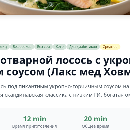
 яиц
Без орехов
Без сои
Кето
Для диабетиков
Среднее
отварной лосось с укро
 соусом (Лакс мед Ховм
сь под пикантным укропно-горчичным соусом н
 скандинавская классика с низким ГИ, богатая ом
12 min
20 min
Время приготовления
Общее время