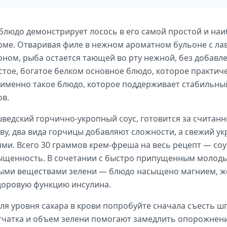
блюдо демонстрирует лосось в его самой простой и на
орме. Отваривая филе в нежном ароматном бульоне с ла
ном, рыба остается тающей во рту нежной, без добавле
стое, богатое белком основное блюдо, которое практич
 именно такое блюдо, которое поддерживает стабильный
ов.
ведский горчично-укропный соус, готовится за считан
ву, два вида горчицы добавляют сложности, а свежий укр
ми. Всего 30 граммов крем-фреша на весь рецепт — соус
сыщенность. В сочетании с быстро припущенным молод
ыми веществами зелени — блюдо насыщено магнием, ж
доровую функцию инсулина.
ля уровня сахара в крови попробуйте сначала съесть ш
тчатка и объем зелени помогают замедлить опорожнение