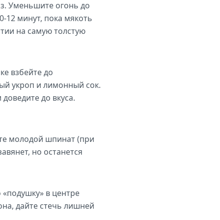
из. Уменьшите огонь до
-12 минут, пока мякоть
атии на самую толстую
ке взбейте до
ый укроп и лимонный сок.
доведите до вкуса.
ьте молодой шпинат (при
авянет, но останется
 «подушку» в центре
она, дайте стечь лишней