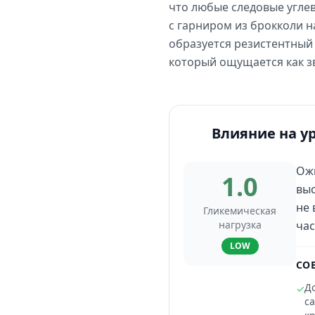
что любые следовые углев
с гарниром из брокколи 
образуется резистентный 
который ощущается как зв
Влияние на у
Ожи
1.0
выс
не 
Гликемическая
нагрузка
час
LOW
СО
Д
✓
с