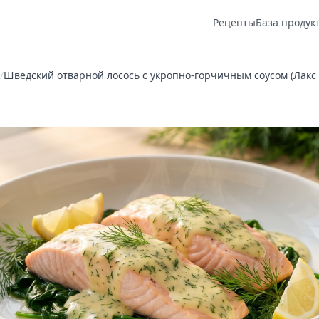
Рецепты
База продук
/
Шведский отварной лосось с укропно-горчичным соусом (Лакс 