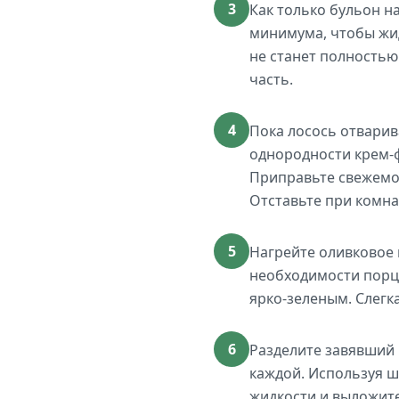
3
Как только бульон н
минимума, чтобы жид
не станет полностью
часть.
4
Пока лосось отварив
однородности крем-ф
Приправьте свежемол
Отставьте при комна
5
Нагрейте оливковое 
необходимости порци
ярко-зеленым. Слегк
6
Разделите завявший 
каждой. Используя ш
жидкости и выложите