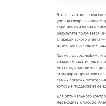
Это элегантное шведское 
уровня сахара в крови ф
горошинами перца и лимо
результате получается чи
гликемического ответа —
в течение нескольких час
Ховместарсос, любимый ш
создает бархатистую осно
его скандинавскими корня
этом дарит приятную на
самых богатых питательн
которые поддерживают з
Для оптимального контро
переходить к лососю. Кле