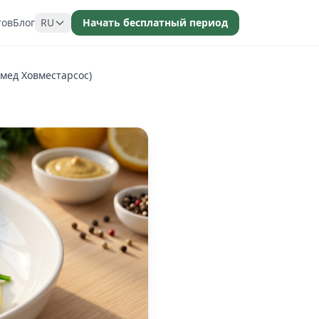
тов
Блог
RU
Начать бесплатный период
мед Ховместарсос)