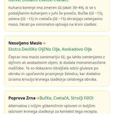
Kuhano korenje ima zmeren GI (okoli 39–49), ki se s
podaljšanim kuhanjem v juhi še poveča. Bučke (GI ~15),
zelena (GI ~15) in cvetača (GI ~15) ohranjajo zelenjavno
maso, hkrati pa minimalno vplivajo na krvni sladkor.
Nesoljeno Maslo
→
Ekstra DevišKo OljčNo Olje, Avokadovo Olje
Čeprav ima maslo zanemarljiv GI, ga lahko zamenjamo z
oljčnim ali avokadovim oljem, ki dodata mononenasičene
maščobe. Te so dokazano izboljšale odziv glukoze po
obroku in upočasnile praznjenje želodca, kar dodatno
izravna krivuljo krvnega sladkorja celotnega obroka.
Poprova Zrna
→
BučKe, CvetačA, StročJi FižOl
Alternativa z nižjim glikemičnim vplivom in boljšim
odzivom krvnega sladkorja za kontekst tega recepta.