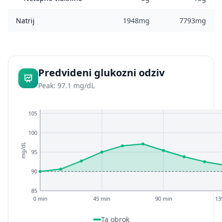
Natrij
1948mg
7793mg
Predvideni glukozni odziv
Peak: 97.1 mg/dL
105
100
mg/dL
95
90
85
0 min
45 min
90 min
13
Ta obrok