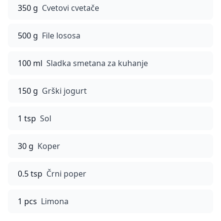
350 g
Cvetovi cvetače
500 g
File lososa
100 ml
Sladka smetana za kuhanje
150 g
Grški jogurt
1 tsp
Sol
30 g
Koper
0.5 tsp
Črni poper
1 pcs
Limona