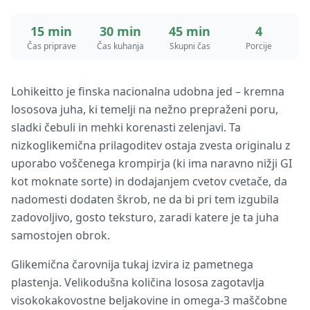
15 min
30 min
45 min
4
Čas priprave
Čas kuhanja
Skupni čas
Porcije
Lohikeitto je finska nacionalna udobna jed – kremna
lososova juha, ki temelji na nežno prepraženi poru,
sladki čebuli in mehki korenasti zelenjavi. Ta
nizkoglikemična prilagoditev ostaja zvesta originalu z
uporabo voščenega krompirja (ki ima naravno nižji GI
kot moknate sorte) in dodajanjem cvetov cvetače, da
nadomesti dodaten škrob, ne da bi pri tem izgubila
zadovoljivo, gosto teksturo, zaradi katere je ta juha
samostojen obrok.
Glikemična čarovnija tukaj izvira iz pametnega
plastenja. Velikodušna količina lososa zagotavlja
visokokakovostne beljakovine in omega-3 maščobne