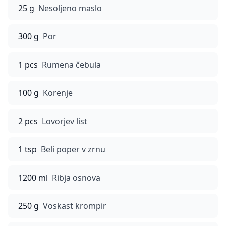
25 g
Nesoljeno maslo
300 g
Por
1 pcs
Rumena čebula
100 g
Korenje
2 pcs
Lovorjev list
1 tsp
Beli poper v zrnu
1200 ml
Ribja osnova
250 g
Voskast krompir