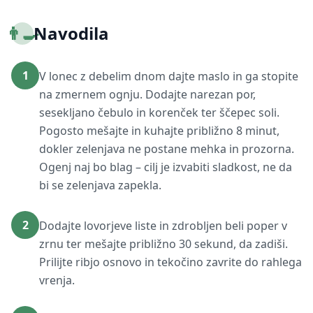
👨‍🍳
Navodila
1
V lonec z debelim dnom dajte maslo in ga stopite
na zmernem ognju. Dodajte narezan por,
sesekljano čebulo in korenček ter ščepec soli.
Pogosto mešajte in kuhajte približno 8 minut,
dokler zelenjava ne postane mehka in prozorna.
Ogenj naj bo blag – cilj je izvabiti sladkost, ne da
bi se zelenjava zapekla.
2
Dodajte lovorjeve liste in zdrobljen beli poper v
zrnu ter mešajte približno 30 sekund, da zadiši.
Prilijte ribjo osnovo in tekočino zavrite do rahlega
vrenja.