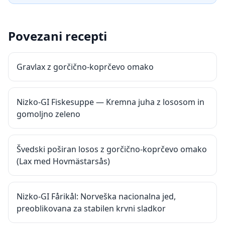
Povezani recepti
Gravlax z gorčično-koprčevo omako
Nizko-GI Fiskesuppe — Kremna juha z lososom in
gomoljno zeleno
Švedski poširan losos z gorčično-koprčevo omako
(Lax med Hovmästarsås)
Nizko-GI Fårikål: Norveška nacionalna jed,
preoblikovana za stabilen krvni sladkor