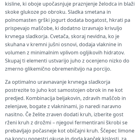
kisline, ki oboje upočasnjuje praznjenje želodca in blaži
skoke glukoze po obroku. Sladka smetana in
polnomasten grški jogurt dodata bogatost, hkrati pa
prispevajo maščobe, ki dodatno izravnajo krivuljo
krvnega sladkorja. Cvetača, skoraj nevidna, ko je
skuhana v kremni jušni osnovi, dodaja vlaknine in
volumen z minimalnim vplivom ogljikovih hidratov.
Skupaj ti elementi ustvarijo juho z ocenjeno nizko do
zmerno glikemično obremenitvijo na porcijo.
Za optimalno uravnavanje krvnega sladkorja
postrezite to juho kot samostojen obrok in ne kot
predjed. Kombinacija beljakovin, zdravih maščob in
zelenjave, bogate z vlakninami, jo naredi naravno
nasitno. Če želite zraven dodati kruh, izberite gost
rženi kruh z drožmi – njegovi fermentirani škrobi se
prebavljajo počasneje kot običajni kruh. Ščepec limone
na koncu popestri okuse in doda kanček kislosti, za