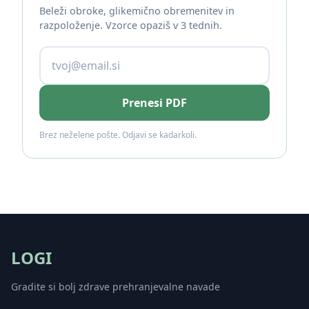
Beleži obroke, glikemično obremenitev in
razpoloženje. Vzorce opaziš v 3 tednih.
Prenesi PDF
Brez neželene pošte. Odjavi se kadarkoli.
LOGI
Gradite si bolj zdrave prehranjevalne navade