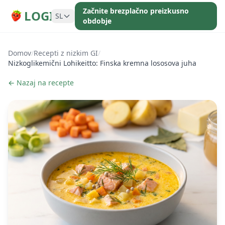
Začnite brezplačno preizkusno
LOGI
SL
obdobje
Domov
/
Recepti z nizkim GI
/
Nizkoglikemični Lohikeitto: Finska kremna lososova juha
← Nazaj na recepte