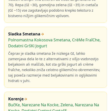
70). Repa (GI ~30), gomoljna zelena (GI ~35) in cvetača
(GI ~15) vse zagotavljajo podobno krepko teksturo z
bistveno nižjim glikemičnim vplivom.
Sladka Smetana
→
Polnomastna Kokosova Smetana, CrèMe FraîChe,
Dodatni GršKi Jogurt
Čeprav je sladka smetana že nizkega GI, lahko
zamenjava dela le-te z alternativami z višjo vsebnostjo
beljakovin ali maščob, kot sta grški jogurt ali crème
fraîche, nekoliko zniža celotno glikemično obremenitev,
saj poveča razmerje med beljakovinami in ogljikovimi
hidrati v juhi.
Korenje
→
BučKe, Narezane Na Kocke, Zelena, Narezana Na
Kocke, Dodatni Cvetovi CvetačE