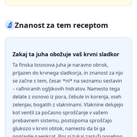
🔬
Znanost za tem receptom
Zakaj ta juha obožuje vaš krvni sladkor
Ta finska lososova juha je naravno obrok,
prijazen do krvnega sladkorja, in znanost za njo
se začne s tem, česar *ni* na seznamu sestavin
– rafiniranih ogljikovih hidratov. Namesto tega
delate z osnovo iz pora, čebule in korenja, vseh
zelenjav, bogatih z vlakninami. Vlaknine delujejo
kot ventil za počasno sproščanje v vašem
prebavnem sistemu, postopoma sproščajo
glukozo v krvni obtok, namesto da bi ga
poplavile naenkrat. Por si tukaj zasluži posebno