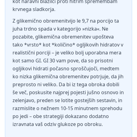
kot naravni blažilci proti hitrim spremembam
krvnega sladkorja.
Z glikemično obremenitvijo le 9,7 na porcijo ta
juha trdno spada v kategorijo »nizka«. Ne
pozabite, glikemična obremenitev upošteva
tako *vrsto* kot *količino* ogljikovih hidratov v
realistični porciji – je veliko bolj uporabna mera
kot samo GI. GI 30 vam pove, da so prisotni
ogljikovi hidrati počasno sproščujoči, medtem
ko nizka glikemična obremenitev potrjuje, da jih
preprosto ni veliko. Da bi iz tega obroka dobili
še več, poskusite najprej pojesti jušno osnovo in
zelenjavo, preden se lotite gostejših sestavin, in
razmislite o nežnem 10-15 minutnem sprehodu
po jedi – obe strategiji dokazano dodatno
izravnata vaš odziv glukoze po obroku.