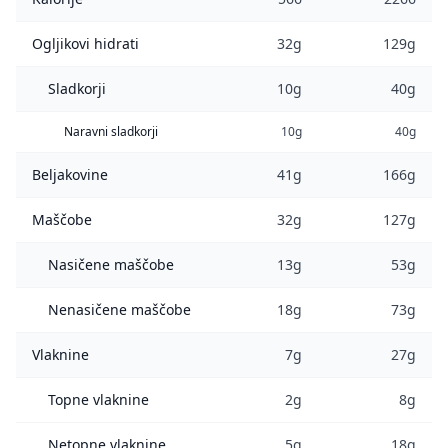
Ogljikovi hidrati
32g
129g
Sladkorji
10g
40g
Naravni sladkorji
10g
40g
Beljakovine
41g
166g
Maščobe
32g
127g
Nasičene maščobe
13g
53g
Nenasičene maščobe
18g
73g
Vlaknine
7g
27g
Topne vlaknine
2g
8g
Netopne vlaknine
5g
18g