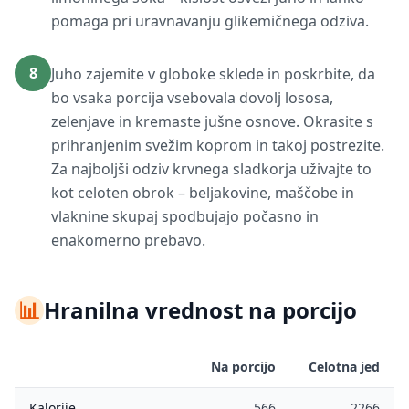
pomaga pri uravnavanju glikemičnega odziva.
8
Juho zajemite v globoke sklede in poskrbite, da
bo vsaka porcija vsebovala dovolj lososa,
zelenjave in kremaste jušne osnove. Okrasite s
prihranjenim svežim koprom in takoj postrezite.
Za najboljši odziv krvnega sladkorja uživajte to
kot celoten obrok – beljakovine, maščobe in
vlaknine skupaj spodbujajo počasno in
enakomerno prebavo.
📊
Hranilna vrednost na porcijo
Na porcijo
Celotna jed
Kalorije
566
2266