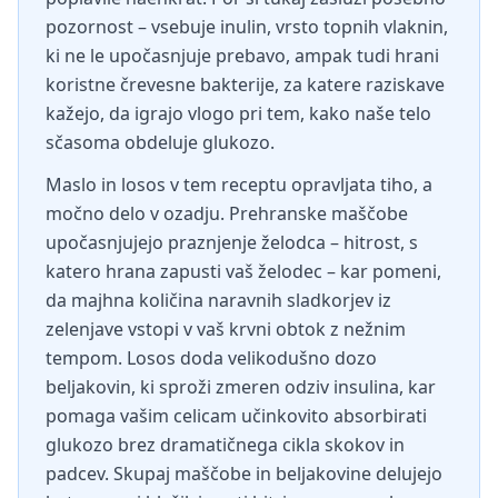
pozornost – vsebuje inulin, vrsto topnih vlaknin,
ki ne le upočasnjuje prebavo, ampak tudi hrani
koristne črevesne bakterije, za katere raziskave
kažejo, da igrajo vlogo pri tem, kako naše telo
sčasoma obdeluje glukozo.
Maslo in losos v tem receptu opravljata tiho, a
močno delo v ozadju. Prehranske maščobe
upočasnjujejo praznjenje želodca – hitrost, s
katero hrana zapusti vaš želodec – kar pomeni,
da majhna količina naravnih sladkorjev iz
zelenjave vstopi v vaš krvni obtok z nežnim
tempom. Losos doda velikodušno dozo
beljakovin, ki sproži zmeren odziv insulina, kar
pomaga vašim celicam učinkovito absorbirati
glukozo brez dramatičnega cikla skokov in
padcev. Skupaj maščobe in beljakovine delujejo