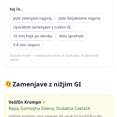
Kaj če...
Jejte zelenjavo najprej
Jejte beljakovine najprej
Uporabite zamenjavo z nizkim GI
10 min hoje po obroku
Mini sprehodi
5-8 min stopnic
Ocenjen model — individualni odzivi se razlikujejo. Ni zdravniški
nasvet.
🔄
Zamenjave z nižjim GI
VoščEn Krompir
→
Repa, Gomoljna Zelena, Dodatna CvetačA
Voščen krompir ima zmeren do visok GI (približno 56–