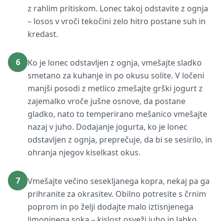
z rahlim pritiskom. Lonec takoj odstavite z ognja
– losos v vroči tekočini zelo hitro postane suh in
kredast.
6
Ko je lonec odstavljen z ognja, vmešajte sladko
smetano za kuhanje in po okusu solite. V ločeni
manjši posodi z metlico zmešajte grški jogurt z
zajemalko vroče jušne osnove, da postane
gladko, nato to temperirano mešanico vmešajte
nazaj v juho. Dodajanje jogurta, ko je lonec
odstavljen z ognja, preprečuje, da bi se sesirilo, in
ohranja njegov kiselkast okus.
7
Vmešajte večino sesekljanega kopra, nekaj pa ga
prihranite za okrasitev. Obilno potresite s črnim
poprom in po želji dodajte malo iztisnjenega
limoninega soka – kislost osveži juho in lahko