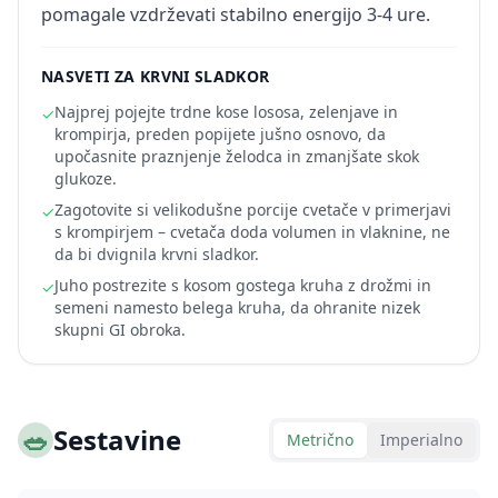
pomagale vzdrževati stabilno energijo 3-4 ure.
NASVETI ZA KRVNI SLADKOR
Najprej pojejte trdne kose lososa, zelenjave in
✓
krompirja, preden popijete jušno osnovo, da
upočasnite praznjenje želodca in zmanjšate skok
glukoze.
Zagotovite si velikodušne porcije cvetače v primerjavi
✓
s krompirjem – cvetača doda volumen in vlaknine, ne
da bi dvignila krvni sladkor.
Juho postrezite s kosom gostega kruha z drožmi in
✓
semeni namesto belega kruha, da ohranite nizek
skupni GI obroka.
🥗
Sestavine
Metrično
Imperialno