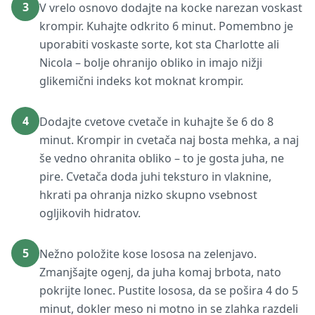
3
V vrelo osnovo dodajte na kocke narezan voskast
krompir. Kuhajte odkrito 6 minut. Pomembno je
uporabiti voskaste sorte, kot sta Charlotte ali
Nicola – bolje ohranijo obliko in imajo nižji
glikemični indeks kot moknat krompir.
4
Dodajte cvetove cvetače in kuhajte še 6 do 8
minut. Krompir in cvetača naj bosta mehka, a naj
še vedno ohranita obliko – to je gosta juha, ne
pire. Cvetača doda juhi teksturo in vlaknine,
hkrati pa ohranja nizko skupno vsebnost
ogljikovih hidratov.
5
Nežno položite kose lososa na zelenjavo.
Zmanjšajte ogenj, da juha komaj brbota, nato
pokrijte lonec. Pustite lososa, da se pošira 4 do 5
minut, dokler meso ni motno in se zlahka razdeli