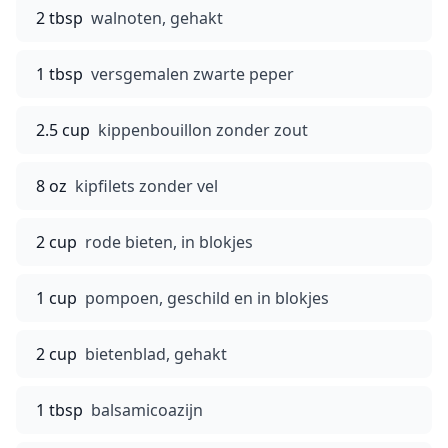
2 tbsp
walnoten, gehakt
1 tbsp
versgemalen zwarte peper
2.5 cup
kippenbouillon zonder zout
8 oz
kipfilets zonder vel
2 cup
rode bieten, in blokjes
1 cup
pompoen, geschild en in blokjes
2 cup
bietenblad, gehakt
1 tbsp
balsamicoazijn