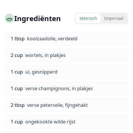
🥗
Ingrediënten
Metrisch
Imperiaal
1 tbsp
koolzaadolie, verdeeld
2 cup
wortels, in plakjes
1 cup
ui, gesnipperd
1 cup
verse champignons, in plakjes
2 tbsp
verse peterselie, fijngehakt
1 cup
ongekookte wilde rijst