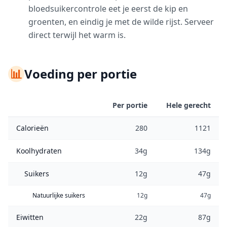
bloedsuikercontrole eet je eerst de kip en
groenten, en eindig je met de wilde rijst. Serveer
direct terwijl het warm is.
📊
Voeding per portie
Per portie
Hele gerecht
Calorieën
280
1121
Koolhydraten
34g
134g
Suikers
12g
47g
Natuurlijke suikers
12g
47g
Eiwitten
22g
87g