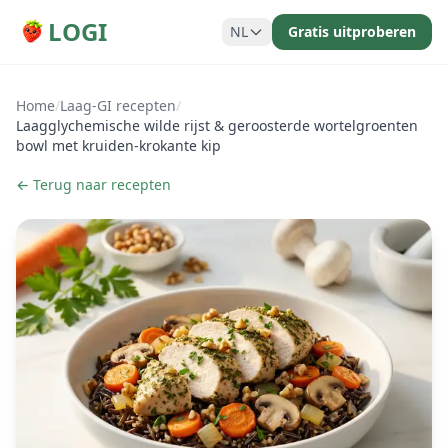
LOGI
NL
Gratis uitproberen
Home
/
Laag-GI recepten
/
Laagglychemische wilde rijst & geroosterde wortelgroenten
bowl met kruiden-krokante kip
← Terug naar recepten