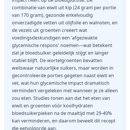
impact heeft op de bloedglucose. De
combinatie van eiwit uit kip (24 gram per portie
van 170 gram), gezonde enkelvoudig
onverzadigde vetten uit olijfolie en walnoten, en
de vezels uit groenten creëert wat
voedingsdeskundigen een 'afgezwakte
glycemische respons' noemen—wat betekent
dat je bloedsuiker geleidelijk stijgt en langer
stabiel blijft. De wortelgroenten bevatten
weliswaar natuurlijke suikers, maar worden in
gecontroleerde porties gegeten naast eiwit en
vet, wat hun glycemische impact dramatisch
vermindert vergeleken met wanneer je ze alleen
zou eten. Studies tonen aan dat het eten van
eiwit en groenten vóór koolhydraten
bloedsuikerpieken na de maaltijd met 29-40%
kan verminderen, en daarom beveelt dit recept
die eetvolgorde aan.