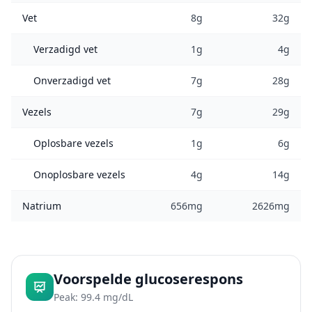
Vet
8g
32g
Verzadigd vet
1g
4g
Onverzadigd vet
7g
28g
Vezels
7g
29g
Oplosbare vezels
1g
6g
Onoplosbare vezels
4g
14g
Natrium
656mg
2626mg
Voorspelde glucoserespons
Peak: 99.4 mg/dL