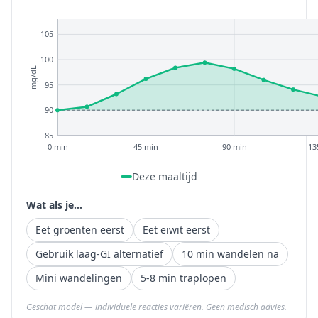
105
100
mg/dL
95
90
85
0 min
45 min
90 min
13
Deze maaltijd
Wat als je...
Eet groenten eerst
Eet eiwit eerst
Gebruik laag-GI alternatief
10 min wandelen na
Mini wandelingen
5-8 min traplopen
Geschat model — individuele reacties variëren. Geen medisch advies.