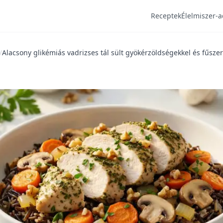
Receptek
Élelmiszer-a
/
Alacsony glikémiás vadrizses tál sült gyökérzöldségekkel és fűszer