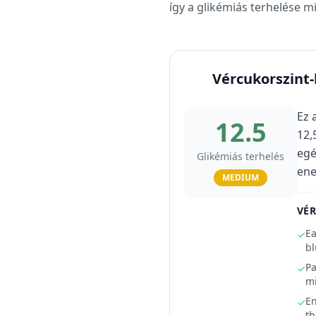
így a glikémiás terhelése m
Vércukorszint
Ez 
12.5
12,
egé
Glikémiás terhelés
ene
MEDIUM
VÉ
Ea
✓
bl
Pa
✓
mi
En
✓
th