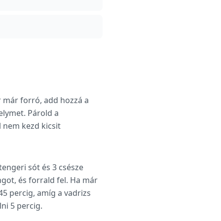
r már forró, add hozzá a
elymet. Párold a
 nem kezd kicsit
 tengeri sót és 3 csésze
ot, és forrald fel. Ha már
45 percig, amíg a vadrizs
ni 5 percig.