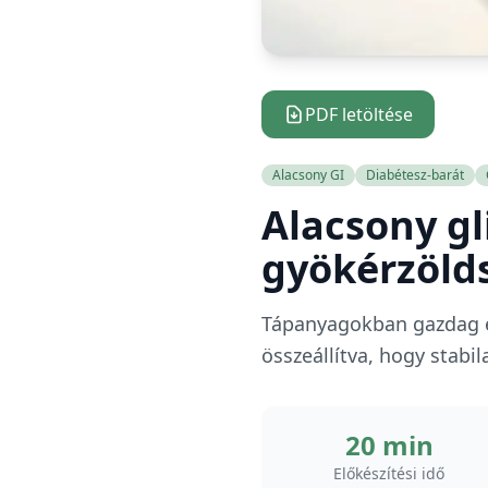
PDF letöltése
Alacsony GI
Diabétesz-barát
Alacsony gl
gyökérzölds
Tápanyagokban gazdag eg
összeállítva, hogy stabi
20 min
Előkészítési idő