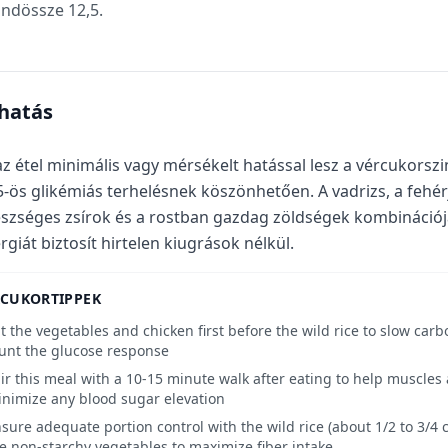
indössze 12,5.
-hatás
az étel minimális vagy mérsékelt hatással lesz a vércukorszi
5-ös glikémiás terhelésnek köszönhetően. A vadrizs, a fehérj
szséges zsírok és a rostban gazdag zöldségek kombinációja 
rgiát biztosít hirtelen kiugrások nélkül.
RCUKORTIPPEK
t the vegetables and chicken first before the wild rice to slow ca
unt the glucose response
ir this meal with a 10-15 minute walk after eating to help muscles
nimize any blood sugar elevation
sure adequate portion control with the wild rice (about 1/2 to 3/4
e non-starchy vegetables to maximize fiber intake