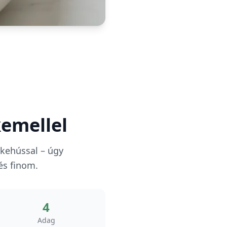
kemellel
rkehússal – úgy
és finom.
4
Adag