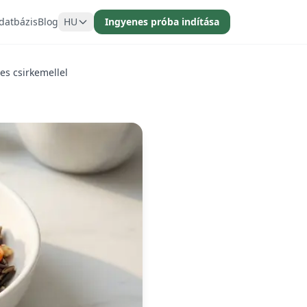
datbázis
Blog
HU
Ingyenes próba indítása
es csirkemellel