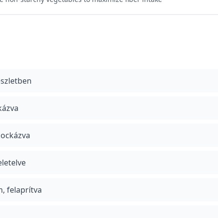
észletben
kázva
kockázva
eletelve
, felaprítva