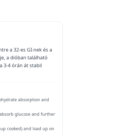
ntre a 32-es GI-nek és a
e, a dióban található
3-4 órán át stabil
rbohydrate absorption and
 absorb glucose and further
 cup cooked) and load up on