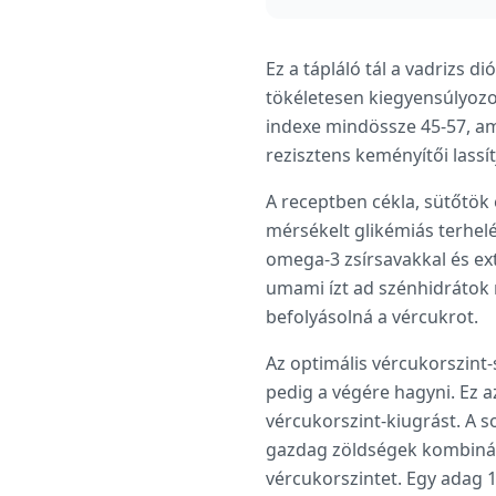
Ez a tápláló tál a vadrizs d
tökéletesen kiegyensúlyozot
indexe mindössze 45-57, am
rezisztens keményítői lassí
A receptben cékla, sütőtök
mérsékelt glikémiás terhelé
omega-3 zsírsavakkal és ext
umami ízt ad szénhidrátok n
befolyásolná a vércukrot.
Az optimális vércukorszint
pedig a végére hagyni. Ez a
vércukorszint-kiugrást. A s
gazdag zöldségek kombináció
vércukorszintet. Egy adag 1