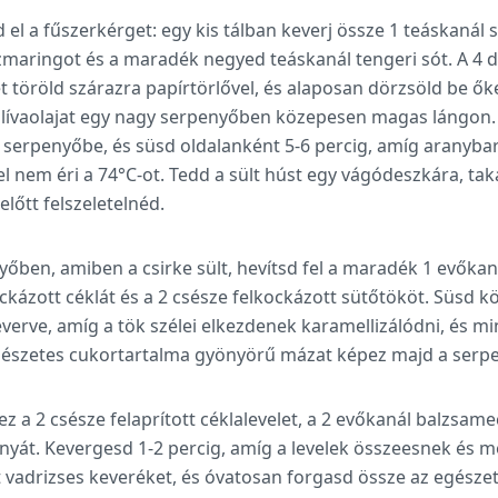
d el a fűszerkérget: egy kis tálban keverj össze 1 teáskanál 
ozmaringot és a maradék negyed teáskanál tengeri sót. A 4 
 töröld szárazra papírtörlővel, és alaposan dörzsöld be ők
 olívaolajat egy nagy serpenyőben közepesen magas lángon.
ó serpenyőbe, és süsd oldalanként 5-6 percig, amíg aranyba
 nem éri a 74°C-ot. Tedd a sült húst egy vágódeszkára, takar
előtt felszeletelnéd.
ben, amiben a csirke sült, hevítsd fel a maradék 1 evőkaná
ckázott céklát és a 2 csésze felkockázott sütőtököt. Süsd k
erve, amíg a tök szélei elkezdenek karamellizálódni, és mi
mészetes cukortartalma gyönyörű mázat képez majd a serpe
z a 2 csésze felaprított céklalevelet, a 2 evőkanál balzsam
onyát. Kevergesd 1-2 percig, amíg a levelek összeesnek és
vadrizses keveréket, és óvatosan forgasd össze az egészet