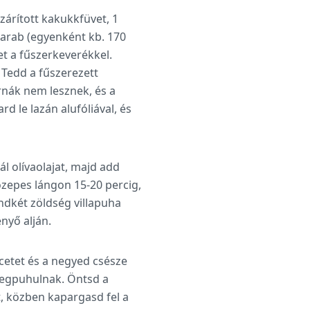
szárított kakukkfüvet, 1
darab (egyenként kb. 170
et a fűszerkeverékkel.
 Tedd a fűszerezett
rnák nem lesznek, és a
d le lazán alufóliával, és
l olívaolajat, majd add
özepes lángon 15-20 percig,
ndkét zöldség villapuha
nyő alján.
ecetet és a negyed csésze
 megpuhulnak. Öntsd a
, közben kapargasd fel a