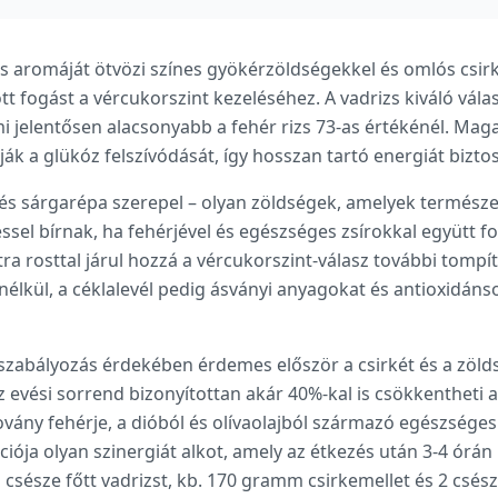
iós aromáját ötvözi színes gyökérzöldségekkel és omlós csirk
t fogást a vércukorszint kezeléséhez. A vadrizs kiváló vála
i jelentősen alacsonyabb a fehér rizs 73-as értékénél. Mag
tják a glükóz felszívódását, így hosszan tartó energiát bizt
 és sárgarépa szerepel – olyan zöldségek, amelyek termész
ssel bírnak, ha fehérjével és egészséges zsírokkal együtt fo
ra rosttal járul hozzá a vércukorszint-válasz további tomp
élkül, a céklalevél pedig ásványi anyagokat és antioxidánso
-szabályozás érdekében érdemes először a csirkét és a zöld
z evési sorrend bizonyítottan akár 40%-kal is csökkentheti a
ovány fehérje, a dióból és olívaolajból származó egészséges
ja olyan szinergiát alkot, amely az étkezés után 3-4 órán k
 csésze főtt vadrizst, kb. 170 gramm csirkemellet és 2 csész