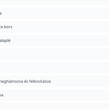
a
te bors
alaplé
 meghámozva és felkockázva
tva