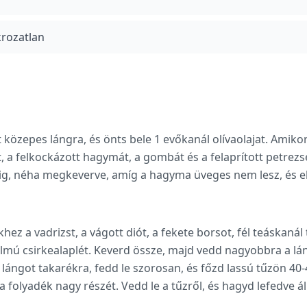
krozatlan
 közepes lángra, és önts bele 1 evőkanál olívaolajat. Amiko
t, a felkockázott hagymát, a gombát és a felaprított petrezs
ig, néha megkeverve, amíg a hagyma üveges nem lesz, és el
hez a vadrizst, a vágott diót, a fekete borsot, fél teáskanál
lmú csirkealaplét. Keverd össze, majd vedd nagyobbra a láng
a lángot takarékra, fedd le szorosan, és főzd lassú tűzön 40-
a folyadék nagy részét. Vedd le a tűzről, és hagyd lefedve áll