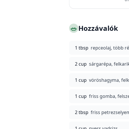
🥗
Hozzávalók
1 tbsp
repceolaj, több r
2 cup
sárgarépa, felkari
1 cup
vöröshagyma, fel
1 cup
friss gomba, felsz
2 tbsp
friss petrezselyem
1 cup
nyers vadrizs