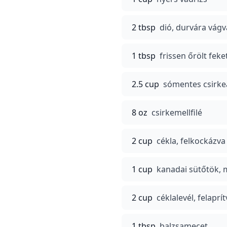
2 tbsp
dió, durvára vágv
1 tbsp
frissen őrölt feke
2.5 cup
sómentes csirke
8 oz
csirkemellfilé
2 cup
cékla, felkockázva
1 cup
kanadai sütőtök,
2 cup
céklalevél, felaprí
1 tbsp
balzsamecet