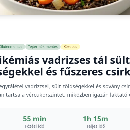
Gluténmentes
Tejtermék-mentes
Közepes
ikémiás vadrizses tál sült
égekkel és fűszeres csir
ytálétel vadrizzsel, sült zöldségekkel és sovány csi
lan tartsa a vércukorszintet, miközben igazán laktató 
55 min
1h 15m
Főzési idő
Teljes idő