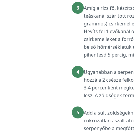
3
Amíg a rizs fő, készíts
teáskanál szárított r
grammos) csirkemellet
Hevíts fel 1 evőkanál
csirkemelleket a forr
belső hőmérsékletük el
pihentesd 5 percig, mi
4
Ugyanabban a serpenyő
hozzá a 2 csésze felko
3-4 percenként megkev
lesz. A zöldségek ter
5
Add a sült zöldségekhe
cukrozatlan aszalt áf
serpenyőbe a megfőtt 