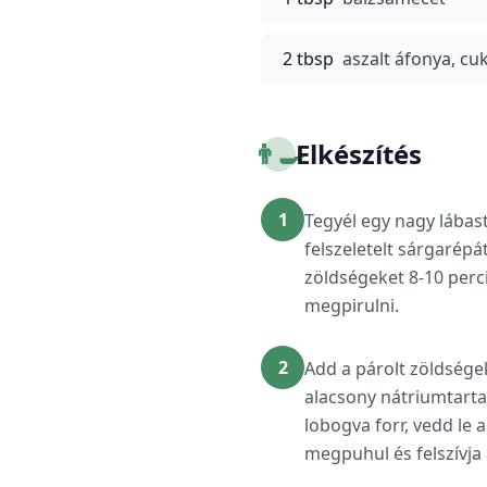
2 tbsp
aszalt áfonya, cu
👨‍🍳
Elkészítés
1
Tegyél egy nagy lábast
felszeletelt sárgarépá
zöldségeket 8-10 perc
megpirulni.
2
Add a párolt zöldségek
alacsony nátriumtarta
lobogva forr, vedd le 
megpuhul és felszívja 