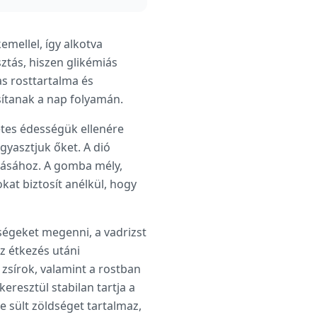
emellel, így alkotva
sztás, hiszen glikémiás
as rosttartalma és
osítanak a nap folyamán.
etes édességük ellenére
gyasztjuk őket. A dió
ításához. A gomba mély,
kat biztosít anélkül, hogy
ségeket megenni, a vadrizst
z étkezés utáni
 zsírok, valamint a rostban
eresztül stabilan tartja a
e sült zöldséget tartalmaz,