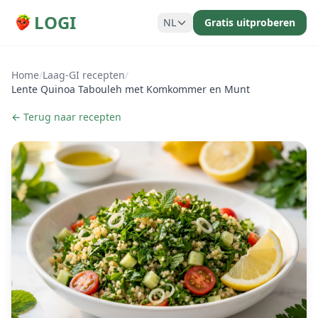
LOGI
NL
Gratis uitproberen
Home
/
Laag-GI recepten
/
Lente Quinoa Tabouleh met Komkommer en Munt
← Terug naar recepten