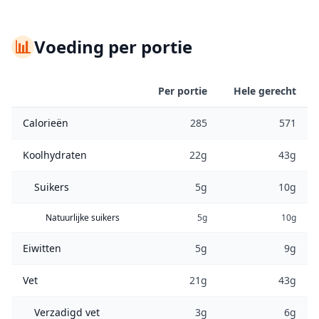
📊
Voeding per portie
Per portie
Hele gerecht
Calorieën
285
571
Koolhydraten
22g
43g
Suikers
5g
10g
Natuurlijke suikers
5g
10g
Eiwitten
5g
9g
Vet
21g
43g
Verzadigd vet
3g
6g