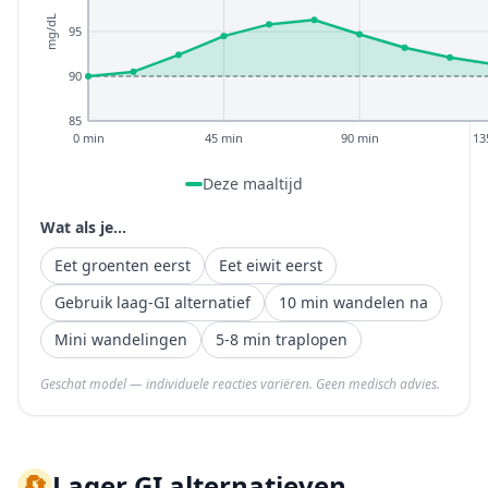
mg/dL
95
90
85
0 min
45 min
90 min
13
Deze maaltijd
Wat als je...
Eet groenten eerst
Eet eiwit eerst
Gebruik laag-GI alternatief
10 min wandelen na
Mini wandelingen
5-8 min traplopen
Geschat model — individuele reacties variëren. Geen medisch advies.
🔄
Lager GI alternatieven