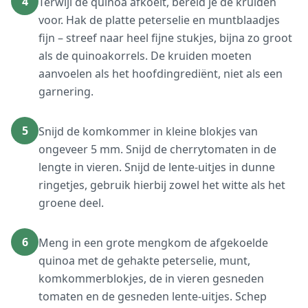
4
Terwijl de quinoa afkoelt, bereid je de kruiden
voor. Hak de platte peterselie en muntblaadjes
fijn – streef naar heel fijne stukjes, bijna zo groot
als de quinoakorrels. De kruiden moeten
aanvoelen als het hoofdingrediënt, niet als een
garnering.
5
Snijd de komkommer in kleine blokjes van
ongeveer 5 mm. Snijd de cherrytomaten in de
lengte in vieren. Snijd de lente-uitjes in dunne
ringetjes, gebruik hierbij zowel het witte als het
groene deel.
6
Meng in een grote mengkom de afgekoelde
quinoa met de gehakte peterselie, munt,
komkommerblokjes, de in vieren gesneden
tomaten en de gesneden lente-uitjes. Schep