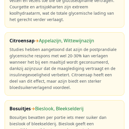
vetten en vezels toe die de glucoseopname vertragen.
Courgette en artisjokharten zijn extreem
koolhydraatarm, wat de totale glycemische lading van
het gerecht verder verlaagt.
Citroensap
→
Appelazijn, Wittewijnazijn
Studies hebben aangetoond dat azijn de postprandiale
glycemische respons met wel 20-30% kan verlagen
wanneer het bij een maaltijd wordt geconsumeerd,
dankzij azijnzuur dat de maaglediging vertraagt en de
insulinegevoeligheid verbetert. Citroensap heeft een
deel van dit effect, maar azijn biedt een sterker
bloedsuikerverlagend voordeel.
Bosuitjes
→
Bieslook, Bleekselderij
Bosuitjes bevatten per portie iets meer suiker dan
bieslook of bleekselderij. Bieslook geeft een