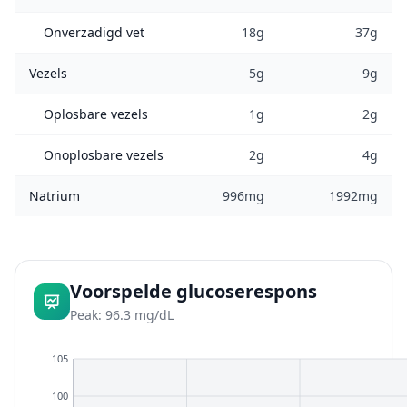
Onverzadigd vet
18g
37g
Vezels
5g
9g
Oplosbare vezels
1g
2g
Onoplosbare vezels
2g
4g
Natrium
996mg
1992mg
Voorspelde glucoserespons
Peak: 96.3 mg/dL
105
100