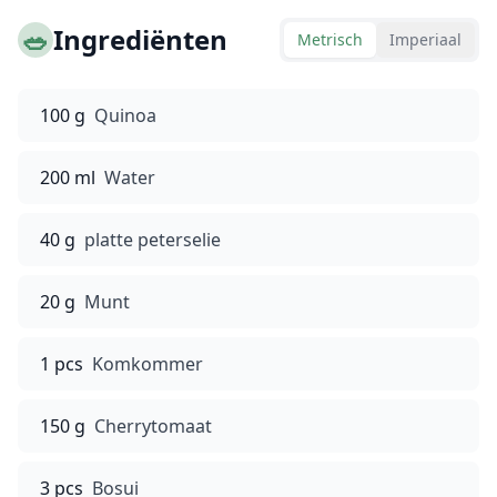
🥗
Ingrediënten
Metrisch
Imperiaal
100 g
Quinoa
200 ml
Water
40 g
platte peterselie
20 g
Munt
1 pcs
Komkommer
150 g
Cherrytomaat
3 pcs
Bosui