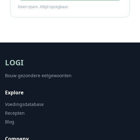
Geen spam. Altijd opzegbaar.
LOGI
Bouw gezondere eetgewoonten
Explore
Voedingsdatabase
Recepten
Blog
Company