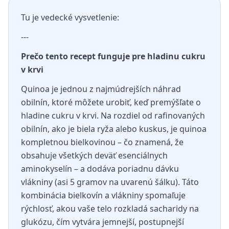
Tu je vedecké vysvetlenie:
---
Prečo tento recept funguje pre hladinu cukru
v krvi
Quinoa je jednou z najmúdrejších náhrad
obilnín, ktoré môžete urobiť, keď premýšľate o
hladine cukru v krvi. Na rozdiel od rafinovaných
obilnín, ako je biela ryža alebo kuskus, je quinoa
kompletnou bielkovinou – čo znamená, že
obsahuje všetkých deväť esenciálnych
aminokyselín – a dodáva poriadnu dávku
vlákniny (asi 5 gramov na uvarenú šálku). Táto
kombinácia bielkovín a vlákniny spomaľuje
rýchlosť, akou vaše telo rozkladá sacharidy na
glukózu, čím vytvára jemnejší, postupnejší