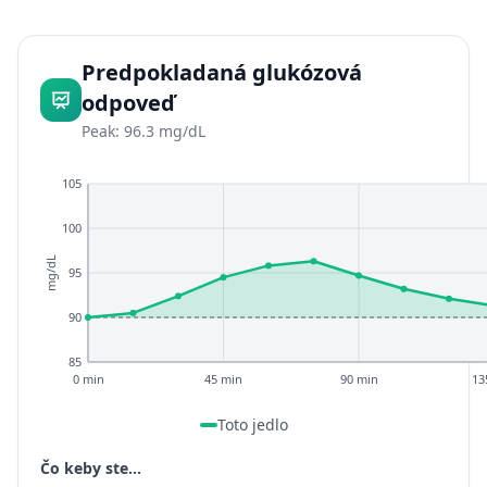
Predpokladaná glukózová
odpoveď
Peak: 96.3 mg/dL
105
100
mg/dL
95
90
85
0 min
45 min
90 min
13
Toto jedlo
Čo keby ste...