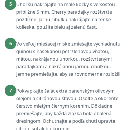
5
Uhorku nakrájajte na malé kocky s veľkosťou
približne 5 mm. Cherry paradajky rozštvrťte
pozdĺžne. Jarnú cibuľku nakrájajte na tenké
kolieska, použite bielu aj zelenú časť.
6
Vo veľkej miešacej miske zmiešajte vychladnutú
quinou s nasekanou petržlenovou vňaťou,
mätou, nakrájanou uhorkou, rozštvrtenými
paradajkami a nakrájanou jarnou cibuľkou.
Jemne premiešajte, aby sa rovnomerne rozložili.
7
Pokvapkajte šalát extra panenským olivovým
olejom a citrónovou šťavou. Osoľte a okoreňte
čerstvo mletým čiernym korením. Dôkladne
premiešajte, aby každá zložka bola obalená
dresingom. Ochutnajte a podľa chuti upravte
citrón, soľ alebo korenie.