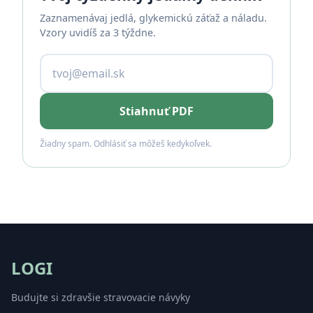
Zaznamenávaj jedlá, glykemickú záťaž a náladu.
Vzory uvidíš za 3 týždne.
Stiahnuť PDF
Žiadny spam. Odhlásiť sa môžeš kedykoľvek.
LOGI
Budujte si zdravšie stravovacie návyky