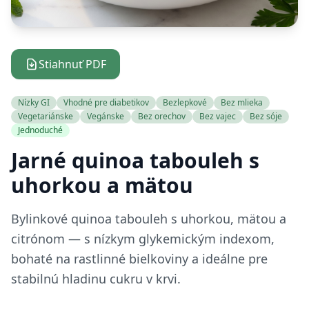
Stiahnuť PDF
Nízky GI
Vhodné pre diabetikov
Bezlepkové
Bez mlieka
Vegetariánske
Vegánske
Bez orechov
Bez vajec
Bez sóje
Jednoduché
Jarné quinoa tabouleh s
uhorkou a mätou
Bylinkové quinoa tabouleh s uhorkou, mätou a
citrónom — s nízkym glykemickým indexom,
bohaté na rastlinné bielkoviny a ideálne pre
stabilnú hladinu cukru v krvi.