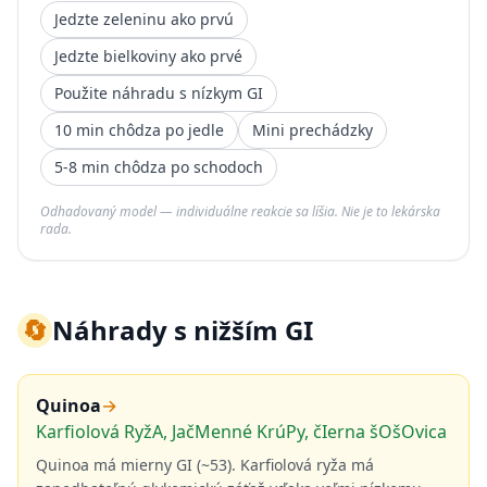
Jedzte zeleninu ako prvú
Jedzte bielkoviny ako prvé
Použite náhradu s nízkym GI
10 min chôdza po jedle
Mini prechádzky
5-8 min chôdza po schodoch
Odhadovaný model — individuálne reakcie sa líšia. Nie je to lekárska
rada.
🔄
Náhrady s nižším GI
Quinoa
→
Karfiolová RyžA, JačMenné KrúPy, čIerna šOšOvica
Quinoa má mierny GI (~53). Karfiolová ryža má