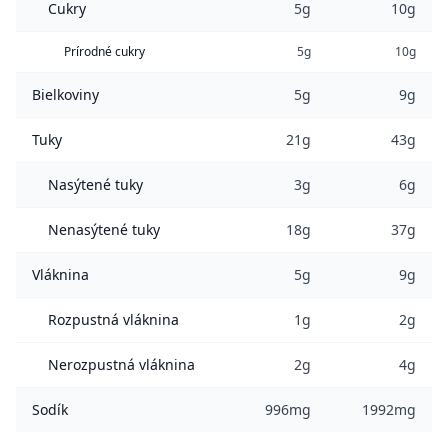
Cukry
5g
10g
Prírodné cukry
5g
10g
Bielkoviny
5g
9g
Tuky
21g
43g
Nasýtené tuky
3g
6g
Nenasýtené tuky
18g
37g
Vláknina
5g
9g
Rozpustná vláknina
1g
2g
Nerozpustná vláknina
2g
4g
Sodík
996mg
1992mg