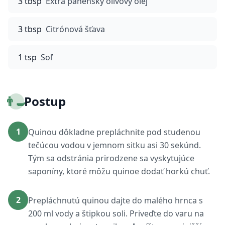
3 tbsp
Extra panenský olivový olej
3 tbsp
Citrónová šťava
1 tsp
Soľ
👨‍🍳
Postup
1
Quinou dôkladne prepláchnite pod studenou
tečúcou vodou v jemnom sitku asi 30 sekúnd.
Tým sa odstránia prirodzene sa vyskytujúce
saponíny, ktoré môžu quinoe dodať horkú chuť.
2
Prepláchnutú quinou dajte do malého hrnca s
200 ml vody a štipkou soli. Priveďte do varu na