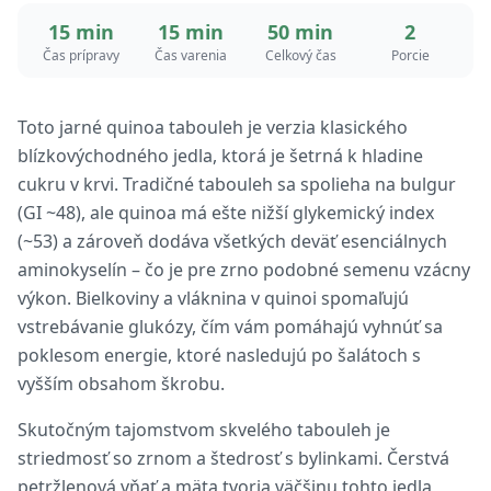
15 min
15 min
50 min
2
Čas prípravy
Čas varenia
Celkový čas
Porcie
Toto jarné quinoa tabouleh je verzia klasického
blízkovýchodného jedla, ktorá je šetrná k hladine
cukru v krvi. Tradičné tabouleh sa spolieha na bulgur
(GI ~48), ale quinoa má ešte nižší glykemický index
(~53) a zároveň dodáva všetkých deväť esenciálnych
aminokyselín – čo je pre zrno podobné semenu vzácny
výkon. Bielkoviny a vláknina v quinoi spomaľujú
vstrebávanie glukózy, čím vám pomáhajú vyhnúť sa
poklesom energie, ktoré nasledujú po šalátoch s
vyšším obsahom škrobu.
Skutočným tajomstvom skvelého tabouleh je
striedmosť so zrnom a štedrosť s bylinkami. Čerstvá
petržlenová vňať a mäta tvoria väčšinu tohto jedla,