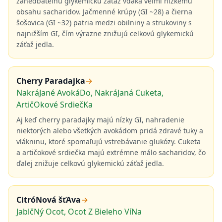
zanedbateľnú glykemickú záťaž vďaka veľmi nízkemu
obsahu sacharidov. Jačmenné krúpy (GI ~28) a čierna
šošovica (GI ~32) patria medzi obilniny a strukoviny s
najnižším GI, čím výrazne znižujú celkovú glykemickú
záťaž jedla.
Cherry Paradajka
→
NakráJané AvokáDo, NakráJaná Cuketa,
ArtičOkové SrdiečKa
Aj keď cherry paradajky majú nízky GI, nahradenie
niektorých alebo všetkých avokádom pridá zdravé tuky a
vlákninu, ktoré spomaľujú vstrebávanie glukózy. Cuketa
a artičokové srdiečka majú extrémne málo sacharidov, čo
ďalej znižuje celkovú glykemickú záťaž jedla.
CitróNová šťAva
→
JablčNý Ocot, Ocot Z Bieleho VíNa