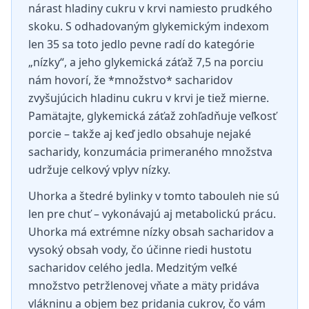
nárast hladiny cukru v krvi namiesto prudkého
skoku. S odhadovaným glykemickým indexom
len 35 sa toto jedlo pevne radí do kategórie
„nízky“, a jeho glykemická záťaž 7,5 na porciu
nám hovorí, že *množstvo* sacharidov
zvyšujúcich hladinu cukru v krvi je tiež mierne.
Pamätajte, glykemická záťaž zohľadňuje veľkosť
porcie – takže aj keď jedlo obsahuje nejaké
sacharidy, konzumácia primeraného množstva
udržuje celkový vplyv nízky.
Uhorka a štedré bylinky v tomto tabouleh nie sú
len pre chuť – vykonávajú aj metabolickú prácu.
Uhorka má extrémne nízky obsah sacharidov a
vysoký obsah vody, čo účinne riedi hustotu
sacharidov celého jedla. Medzitým veľké
množstvo petržlenovej vňate a mäty pridáva
vlákninu a objem bez pridania cukrov, čo vám