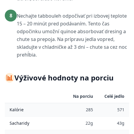
8
Nechajte tabbouleh odpočívať pri izbovej teplote
15 – 20 minút pred podávaním. Tento čas
odpočinku umožní quinoe absorbovať dresing a
chute sa prepoja. Na prípravu jedla vopred,
skladujte v chladničke až 3 dni – chute sa cez noc
prehĺbia.
📊
Výživové hodnoty na porciu
Na porciu
Celé jedlo
Kalórie
285
571
Sacharidy
22g
43g