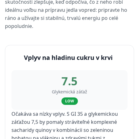
skutočnosti zlepšuje, keď odpočíva, čo z neho robí
ideálnu voľbu na prípravu jedla vopred: pripravte ho
ráno a užívajte si stabilnú, trvalú energiu po celé
popoludnie.
Vplyv na hladinu cukru v krvi
7.5
Glykemická záťaž
LOW
Očakáva sa nízky vplyv. S GI 35 a glykemickou
záťažou 7,5 by pomaly stráviteľné komplexné
sacharidy quinoy v kombinácii so zeleninou
bohatou na vlákninu a zdravými tukmi z