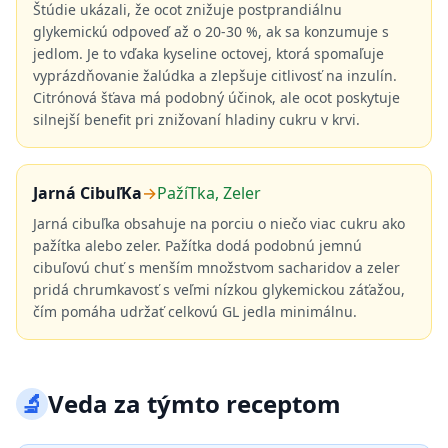
Štúdie ukázali, že ocot znižuje postprandiálnu
glykemickú odpoveď až o 20-30 %, ak sa konzumuje s
jedlom. Je to vďaka kyseline octovej, ktorá spomaľuje
vyprázdňovanie žalúdka a zlepšuje citlivosť na inzulín.
Citrónová šťava má podobný účinok, ale ocot poskytuje
silnejší benefit pri znižovaní hladiny cukru v krvi.
Jarná CibuľKa
→
PažíTka, Zeler
Jarná cibuľka obsahuje na porciu o niečo viac cukru ako
pažítka alebo zeler. Pažítka dodá podobnú jemnú
cibuľovú chuť s menším množstvom sacharidov a zeler
pridá chrumkavosť s veľmi nízkou glykemickou záťažou,
čím pomáha udržať celkovú GL jedla minimálnu.
🔬
Veda za týmto receptom