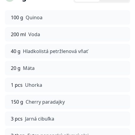
100 g
Quinoa
200 ml
Voda
40 g
Hladkolistá petržlenová vňať
20 g
Mäta
1 pcs
Uhorka
150 g
Cherry paradajky
3 pcs
Jarná cibuľka