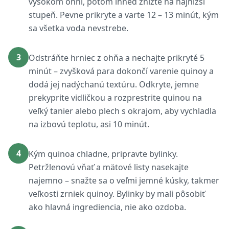
vysokom ohni, potom ihneď znížte na najnižší
stupeň. Pevne prikryte a varte 12 – 13 minút, kým
sa všetka voda nevstrebe.
3
Odstráňte hrniec z ohňa a nechajte prikryté 5
minút – zvyšková para dokončí varenie quinoy a
dodá jej nadýchanú textúru. Odkryte, jemne
prekyprite vidličkou a rozprestrite quinou na
veľký tanier alebo plech s okrajom, aby vychladla
na izbovú teplotu, asi 10 minút.
4
Kým quinoa chladne, pripravte bylinky.
Petržlenovú vňať a mätové listy nasekajte
najemno – snažte sa o veľmi jemné kúsky, takmer
veľkosti zrniek quinoy. Bylinky by mali pôsobiť
ako hlavná ingrediencia, nie ako ozdoba.