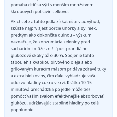
pomáha cítiť sa sýti s menším množstvom
škrobových potravín celkovo.
Ak chcete z tohto jedla získať ešte viac výhod,
skúste najprv zjesť porcie uhorky a byliniek,
predtým ako dokončíte quinou – výskum
naznačuje, že konzumácia zeleniny pred
sacharidmi môže znížiť postprandiálne
glukózové skoky až o 30 %. Spojenie tohto
tabouleh s kvapkou olivového oleja alebo
grilovaným kuracím mäsom pridáva zdravé tuky
a extra bielkoviny, čím ďalej vyhladzuje vašu
odozvu hladiny cukru v krvi. Krátka 10-15
minútová prechádzka po jedle môže tiež
pomôcť vašim svalom efektívnejšie absorbovať
glukózu, udržiavajúc stabilné hladiny po celé
popoludnie.