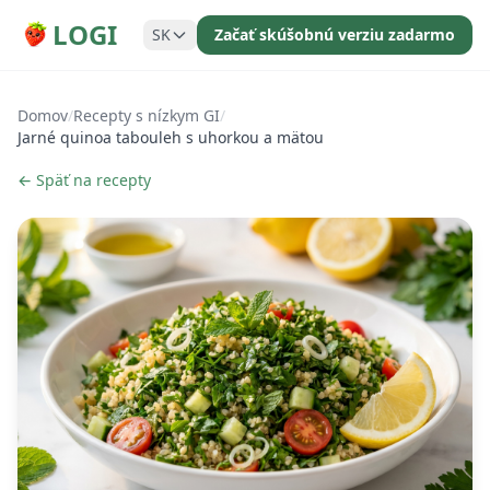
LOGI
SK
Začať skúšobnú verziu zadarmo
Domov
/
Recepty s nízkym GI
/
Jarné quinoa tabouleh s uhorkou a mätou
← Späť na recepty