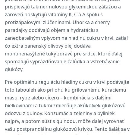
prispievajú takmer nulovou glykemickou záťažou a
zároveň poskytujú vitamíny K, C a A spolu s
protizápalovými zlúčeninami. Uhorka a cherry
paradajky dodávajú objem a hydratáciu s
zanedbateľným vplyvom na hladinu cukru v krvi, zatiaľ
čo extra panenský olivový olej dodáva
mononenasýtené tuky zdravé pre srdce, ktoré ďalej
spomaľujú vyprázdňovanie žalúdka a vstrebávanie
glukózy.
Pre optimálnu reguláciu hladiny cukru v krvi podávajte
toto tabouleh ako prílohu ku grilovanému kuraciemu
mäsu, rybe alebo cíceru – kombinácia s ďalšími
bielkovinami a tukmi zmierňuje akúkoľvek glukózovú
odozvu z quinoy. Konzumácia zeleniny a byliniek
najprv, a potom súst s quinoou, môže ďalej vyrovnať
vašu postprandiálnu glukózovú krivku. Tento šalát sa v