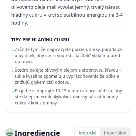
olivového oleja mali vyvolať jemný, trvalý nárast
hladiny cukru v krvi so stabilnou energiou na 3-4
hodiny.
TIPY PRE HLADINU CUKRU
Začnite tým, že najprv zjete porcie uhorky, paradajok
✓
a byliniek, aby ste si vopred „načítali“ vlákninu pred
quinoou.
Štedro polejte olivovým olejom a citrónovou šťavou –
✓
tuk a kyselina spomaľujú vyprázdňovanie žalúdka a
znižujú glykemickú odozvu.
Po jedle si doprajte 10-15 minútovú prechádzku, aby
✓
ste ďalej zmiernili akýkoľvek mierny nárast hladiny
cukru v krvi z quinoy.
🥗
Ingrediencie
Metrické
Imperiálne