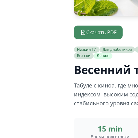
Скачать PDF
Низкий ГИ
Для диабетиков
Без сои
Лёгкое
Весенний т
Табуле с киноа, где м
индексом, высоким со
стабильного уровня са
15 min
Время подготовки