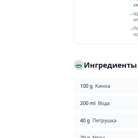
ки
Щ
✓
о
П
✓
по
🥗
Ингредиенты
100 g
Киноа
200 ml
Вода
40 g
Петрушка
20 g
Мята