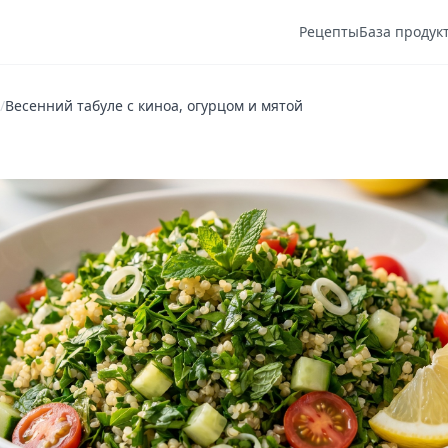
Рецепты
База продук
/
Весенний табуле с киноа, огурцом и мятой