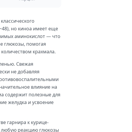
 классического
~48), но киноа имеет еще
енимых аминокислот — что
ие глюкозы, помогая
 количеством крахмала.
еленью. Свежая
ески не добавляя
е противовоспалительными
значительное влияние на
има содержит полезные для
е желудка и усвоение
ве гарнира к курице-
т любую реакцию глюкозы