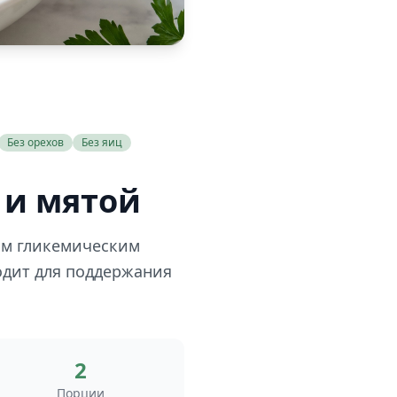
Без орехов
Без яиц
 и мятой
ким гликемическим
одит для поддержания
2
Порции