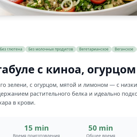
Без глютена
Без молочных продуктов
Вегетарианское
Веганское
абуле с киноа, огурцом
ного зелени, с огурцом, мятой и лимоном — с низ
держанием растительного белка и идеально подх
хара в крови.
15 min
50 min
Время приготовления
Общее время