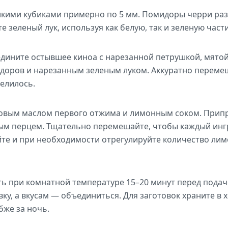
лкими кубиками примерно по 5 мм. Помидоры черри раз
е зеленый лук, используя как белую, так и зеленую части
дините остывшее киноа с нарезанной петрушкой, мятой,
доров и нарезанным зеленым луком. Аккуратно перемеш
елилось.
ковым маслом первого отжима и лимонным соком. Припр
м перцем. Тщательно перемешайте, чтобы каждый инг
те и при необходимости отрегулируйте количество лимо
ть при комнатной температуре 15–20 минут перед подач
вку, а вкусам — объединиться. Для заготовок храните в 
бже за ночь.