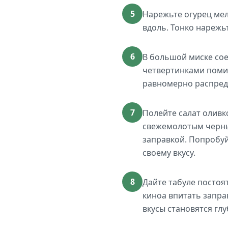
5
Нарежьте огурец ме
вдоль. Тонко нарежьт
6
В большой миске сое
четвертинками поми
равномерно распред
7
Полейте салат олив
свежемолотым черны
заправкой. Попробуй
своему вкусу.
8
Дайте табуле постоя
киноа впитать запра
вкусы становятся глу