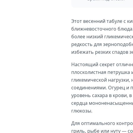
Этот весенний табуле с к
ближневосточного блюда. 
более низкий гликемическ
редкость для зерноподобн
избежать резких спадов э
Настоящий секрет отлично
плосколистная петрушка и
гликемической нагрузки, 
соединениями. Огурец и 
уровень сахара в крови, 
сердца мононенасыщенны
глюкозы.
Для оптимального контрол
гриль, рыбе или нуту — 