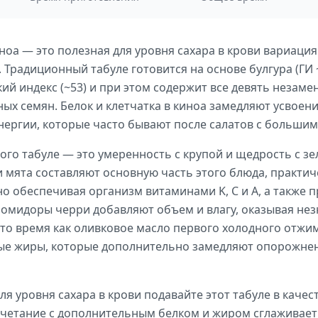
иноа — это полезная для уровня сахара в крови вариация
Традиционный табуле готовится на основе булгура (ГИ 
ий индекс (~53) и при этом содержит все девять незам
ых семян. Белок и клетчатка в киноа замедляют усвоен
нергии, которые часто бывают после салатов с большим
го табуле — это умеренность с крупой и щедрость с з
 мята составляют основную часть этого блюда, практич
но обеспечивая организм витаминами K, C и A, а такж
помидоры черри добавляют объем и влагу, оказывая не
в то время как оливковое масло первого холодного отж
е жиры, которые дополнительно замедляют опорожнени
я уровня сахара в крови подавайте этот табуле в качест
сочетание с дополнительным белком и жиром сглаживае