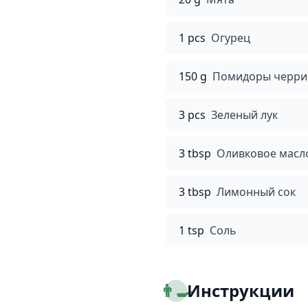
1 pcs
Огурец
150 g
Помидоры черри
3 pcs
Зеленый лук
3 tbsp
Оливковое масло 
3 tbsp
Лимонный сок
1 tsp
Соль
👨‍🍳
Инструкции