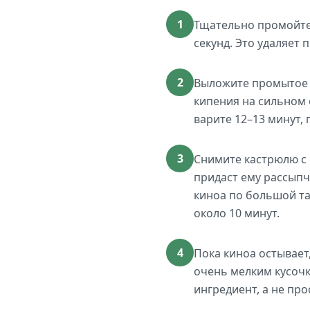
1
Тщательно промойте 
секунд. Это удаляет
2
Выложите промытое к
кипения на сильном 
варите 12–13 минут, 
3
Снимите кастрюлю с 
придаст ему рассыпч
киноа по большой та
около 10 минут.
4
Пока киноа остывает
очень мелким кусочк
ингредиент, а не пр