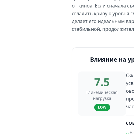
от киноа. Если сначала с
сгладить кривую уровня гл
делает его идеальным вар
стабильной, продолжител
Влияние на у
Ожи
7.5
усв
ово
Гликемическая
нагрузка
про
час
LOW
СО
На
✓