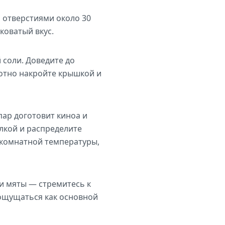
 отверстиями около 30
коватый вкус.
соли. Доведите до
лотно накройте крышкой и
пар доготовит киноа и
илкой и распределите
 комнатной температуры,
 и мяты — стремитесь к
 ощущаться как основной