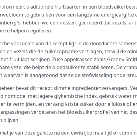
formeert traditionele fruittaarten in een bloedsuikerbewust
webloem te gebruiken voor een langzame energieafgifte en
nberry's, hebben we een dessert gecreëerd dat vezels, ant
e te helpen reguleren.
che voordelen van dit recept ligt in de doordachte samenst
en en vezels die de suikeropname vertragen, terwijl de mi
 het fruit laat schijnen. Zure appelrassen zoals Granny Smi
are vezel die helpt de bloedsuiker te stabiliseren. De cranb
n waarvan is aangetoond dat ze de stofwisseling onderste
beheer bevat dit recept slimme ingrediëntenvervangers. V
indmiddel met lagere glykemische index, gebruik water me
 te vermijden, en vervang kristalsuiker door allulose of er
npassingen verbeteren het bloedsuikerprofiel van het desse
blijven.
niet je van deze galette na een eiwitrijke maaltijd of comb