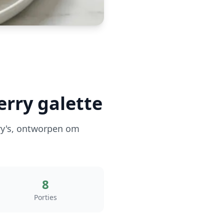
erry galette
rry's, ontworpen om
8
Porties