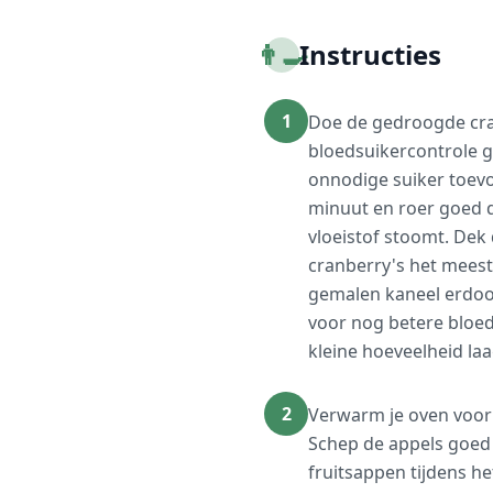
👨‍🍳
Instructies
1
Doe de gedroogde cra
bloedsuikercontrole g
onnodige suiker toev
minuut en roer goed do
vloeistof stoomt. Dek
cranberry's het meest
gemalen kaneel erdoor
voor nog betere bloed
kleine hoeveelheid la
2
Verwarm je oven voor
Schep de appels goed 
fruitsappen tijdens 