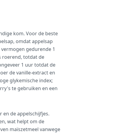
ndige kom. Voor de beste
ppelsap, omdat appelsap
g vermogen gedurende 1
s roerend, totdat de
ngeveer 1 uur totdat de
er de vanille-extract en
hoge glykemische index;
rry's te gebruiken en een
en de appelschijfjes.
en, wat helpt om de
boven maïszetmeel vanwege