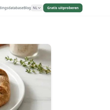
dingsdatabase
Blog
NL
Gratis uitproberen