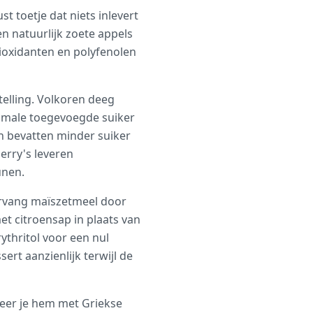
 toetje dat niets inlevert
 natuurlijk zoete appels
ioxidanten en polyfenolen
elling. Volkoren deeg
nimale toegevoegde suiker
th bevatten minder suiker
erry's leveren
unen.
ervang maïszetmeel door
t citroensap in plaats van
ythritol voor een nul
rt aanzienlijk terwijl de
ineer je hem met Griekse