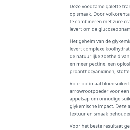
Deze voedzame galette trans
op smaak. Door volkorentar
te combineren met zure cra
levert om de glucoseopnam
Het geheim van de glykemis
levert complexe koolhydrat
de natuurlijke zoetheid van
en meer pectine, een oplosb
proanthocyanidinen, stoffe
Voor optimaal bloedsuiker
arrowrootpoeder voor een b
appelsap om onnodige suiker
glykemische impact. Deze aa
textuur en smaak behouden 
Voor het beste resultaat ge