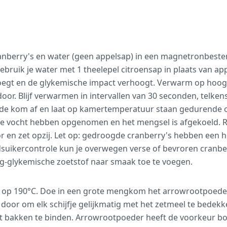
nberry's en water (geen appelsap) in een magnetronbeste
ebruik je water met 1 theelepel citroensap in plaats van a
oegt en de glykemische impact verhoogt. Verwarm op hoo
or. Blijf verwarmen in intervallen van 30 seconden, telken
 de kom af en laat op kamertemperatuur staan gedurende o
e vocht hebben opgenomen en het mengsel is afgekoeld. Ro
 en zet opzij. Let op: gedroogde cranberry's hebben een 
suikercontrole kun je overwegen verse of bevroren cranbe
ag-glykemische zoetstof naar smaak toe te voegen.
 op 190°C. Doe in een grote mengkom het arrowrootpoeder 
door om elk schijfje gelijkmatig met het zetmeel te bedekk
het bakken te binden. Arrowrootpoeder heeft de voorkeur 