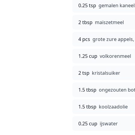
0.25 tsp
gemalen kaneel
2 tbsp
maïszetmeel
4 pcs
grote zure appels,
1.25 cup
volkorenmeel
2 tsp
kristalsuiker
1.5 tbsp
ongezouten bot
1.5 tbsp
koolzaadolie
0.25 cup
ijswater