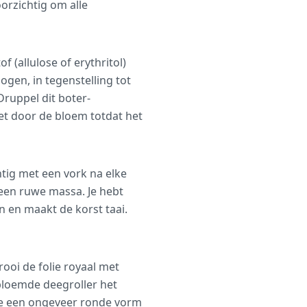
orzichtig om alle
(allulose of erythritol)
gen, in tegenstelling tot
Druppel dit boter-
et door de bloem totdat het
tig met een vork na elke
 een ruwe massa. Je hebt
en en maakt de korst taai.
ooi de folie royaal met
ebloemde deegroller het
t je een ongeveer ronde vorm