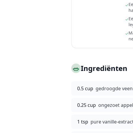
Ee
✓
ha
Ee
✓
le
Ma
✓
ne
🥗
Ingrediënten
0.5 cup
gedroogde veen
0.25 cup
ongezoet appe
1 tsp
pure vanille-extrac