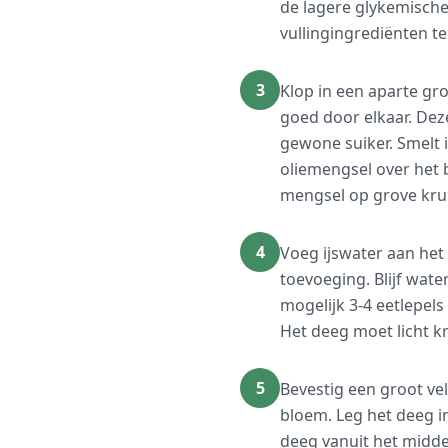
de lagere glykemische
vullingingrediënten te
3
Klop in een aparte gr
goed door elkaar. Dez
gewone suiker. Smelt i
oliemengsel over het 
mengsel op grove krui
4
Voeg ijswater aan het
toevoeging. Blijf wat
mogelijk 3-4 eetlepels
Het deeg moet licht k
5
Bevestig een groot vel
bloem. Leg het deeg i
deeg vanuit het midden