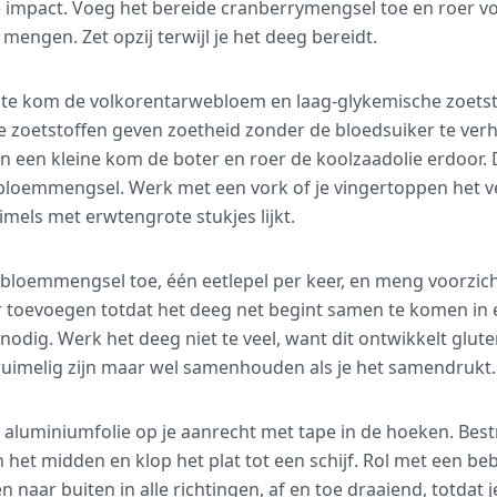
 impact. Voeg het bereide cranberrymengsel toe en roer vo
 mengen. Zet opzij terwijl je het deeg bereidt.
ote kom de volkorentarwebloem en laag-glykemische zoetstof 
e zoetstoffen geven zoetheid zonder de bloedsuiker te verho
n een kleine kom de boter en roer de koolzaadolie erdoor. 
bloemmengsel. Werk met een vork of je vingertoppen het v
mels met erwtengrote stukjes lijkt.
 bloemmengsel toe, één eetlepel per keer, en meng voorzich
er toevoegen totdat het deeg net begint samen te komen in
 nodig. Werk het deeg niet te veel, want dit ontwikkelt glut
ruimelig zijn maar wel samenhouden als je het samendrukt.
 aluminiumfolie op je aanrecht met tape in de hoeken. Bestr
n het midden en klop het plat tot een schijf. Rol met een b
 naar buiten in alle richtingen, af en toe draaiend, totda