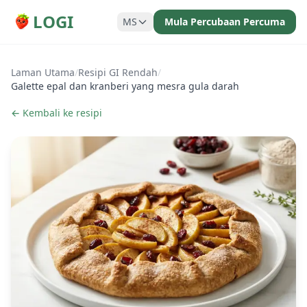
LOGI
MS
Mula Percubaan Percuma
Laman Utama
/
Resipi GI Rendah
/
Galette epal dan kranberi yang mesra gula darah
← Kembali ke resipi