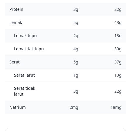
Protein
3g
22g
Lemak
5g
43g
Lemak tepu
2g
13g
Lemak tak tepu
4g
30g
Serat
5g
37g
Serat larut
1g
10g
Serat tidak
3g
22g
larut
Natrium
2mg
18mg