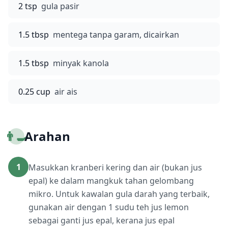
2 tsp
gula pasir
1.5 tbsp
mentega tanpa garam, dicairkan
1.5 tbsp
minyak kanola
0.25 cup
air ais
👨‍🍳
Arahan
1
Masukkan kranberi kering dan air (bukan jus
epal) ke dalam mangkuk tahan gelombang
mikro. Untuk kawalan gula darah yang terbaik,
gunakan air dengan 1 sudu teh jus lemon
sebagai ganti jus epal, kerana jus epal