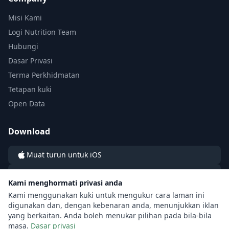
Misi Kami
Logi Nutrition Team
Hubungi
Dasar Privasi
Terma Perkhidmatan
Tetapan kuki
Open Data
Download
Muat turun untuk iOS
Muat turun untuk Android
Kami menghormati privasi anda
Kami menggunakan kuki untuk mengukur cara laman ini
digunakan dan, dengan kebenaran anda, menunjukkan iklan
yang berkaitan. Anda boleh menukar pilihan pada bila-bila
masa.
Dasar privasi
© 2026 LOGI by LOGI Labs sp. z o.o. All rights reserved.