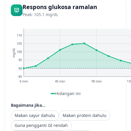
Respons glukosa ramalan
Peak: 105.1 mg/dL
110
105
mg/dL
100
95
90
85
0 min
45 min
90 min
13
Hidangan ini
Bagaimana jika...
Makan sayur dahulu
Makan protein dahulu
Guna pengganti GI rendah