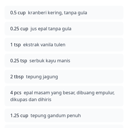
0.5 cup
kranberi kering, tanpa gula
0.25 cup
jus epal tanpa gula
1 tsp
ekstrak vanila tulen
0.25 tsp
serbuk kayu manis
2 tbsp
tepung jagung
4 pcs
epal masam yang besar, dibuang empulur,
dikupas dan dihiris
1.25 cup
tepung gandum penuh