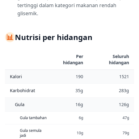
tertinggi dalam kategori makanan rendah
glisemik.
📊
Nutrisi per hidangan
Per
Seluruh
hidangan
hidangan
Kalori
190
1521
Karbohidrat
35g
283g
Gula
16g
126g
Gula tambahan
6g
47g
Gula semula
10g
79g
jadi