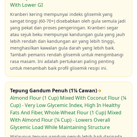
With Lower GI
Kranberi kering mempunyai indeks glisemik yang
sangat tinggi (60-70+) disebabkan oleh gula semula jadi
yang pekat dan proses pengeringan. Kranberi segar
atau sejuk beku mempunyai kandungan gula yang jauh
lebih rendah dan kandungan air yang lebih tinggi,
menghasilkan kawalan gula darah yang lebih baik.
Tambah pemanis rendah glisemik untuk mengimbangi
rasa masam. Ini adalah pertukaran paling penting
untuk menambah baik profil glisemik resipi ini.
Tepung Gandum Penuh (1¼ Cawan)
→
Almond Flour (1 Cup) Mixed With Coconut Flour (¼
Cup) - Very Low Glycemic Index, High In Healthy
Fats And Fiber, Whole-Wheat Flour (1 Cup) Mixed
With Almond Flour (¼ Cup) - Lowers Overall
Glycemic Load While Maintaining Structure
Walaupun tepung gandum penuh lebih baik daripada