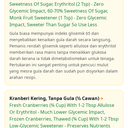
Sweetness Of Sugar, Erythritol (2 Tsp) - Zero
Glycemic Impact, 60-70% Sweetness Of Sugar,
Monk Fruit Sweetener (1 Tsp) - Zero Glycemic
Impact, Sweeter Than Sugar So Use Less
Gula biasa mempunyai indeks glisemik 65 dan
menyebabkan kenaikan gula darah secara langsung.
Pemanis rendah glisemik seperti allulose dan erythritol
memberikan rasa manis tanpa menaikkan glukosa
darah kerana ia tidak dimetabolismekan untuk tenaga.
Pertukaran ini sangat penting untuk pencuci mulut
yang mesra gula darah dan sudah pun disyorkan dalam
arahan resipi.
Kranberi Kering, Tanpa Gula (½ Cawan)
→
Fresh Cranberries (¾ Cup) With 1-2 Tbsp Allulose
Or Erythritol - Much Lower Glycemic Impact,
Frozen Cranberries, Thawed (¾ Cup) With 1-2 Tbsp
Low-Glycemic Sweetener - Preserves Nutrients