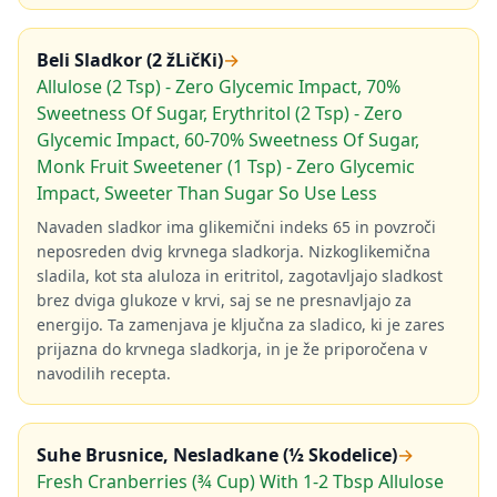
Beli Sladkor (2 žLičKi)
→
Allulose (2 Tsp) - Zero Glycemic Impact, 70%
Sweetness Of Sugar, Erythritol (2 Tsp) - Zero
Glycemic Impact, 60-70% Sweetness Of Sugar,
Monk Fruit Sweetener (1 Tsp) - Zero Glycemic
Impact, Sweeter Than Sugar So Use Less
Navaden sladkor ima glikemični indeks 65 in povzroči
neposreden dvig krvnega sladkorja. Nizkoglikemična
sladila, kot sta aluloza in eritritol, zagotavljajo sladkost
brez dviga glukoze v krvi, saj se ne presnavljajo za
energijo. Ta zamenjava je ključna za sladico, ki je zares
prijazna do krvnega sladkorja, in je že priporočena v
navodilih recepta.
Suhe Brusnice, Nesladkane (½ Skodelice)
→
Fresh Cranberries (¾ Cup) With 1-2 Tbsp Allulose