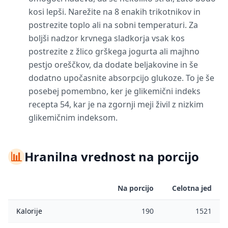
kosi lepši. Narežite na 8 enakih trikotnikov in
postrezite toplo ali na sobni temperaturi. Za
boljši nadzor krvnega sladkorja vsak kos
postrezite z žlico grškega jogurta ali majhno
pestjo oreščkov, da dodate beljakovine in še
dodatno upočasnite absorpcijo glukoze. To je še
posebej pomembno, ker je glikemični indeks
recepta 54, kar je na zgornji meji živil z nizkim
glikemičnim indeksom.
📊
Hranilna vrednost na porcijo
Na porcijo
Celotna jed
Kalorije
190
1521