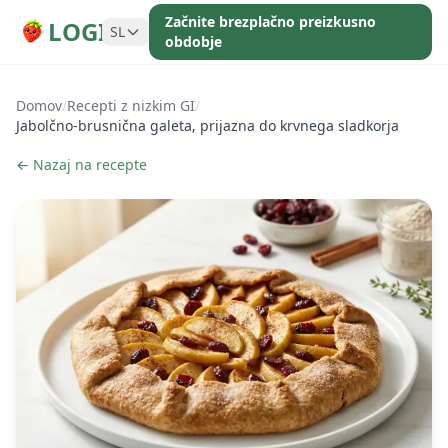
Začnite brezplačno preizkusno
LOGI
SL
obdobje
Domov
/
Recepti z nizkim GI
/
Jabolčno-brusnična galeta, prijazna do krvnega sladkorja
← Nazaj na recepte