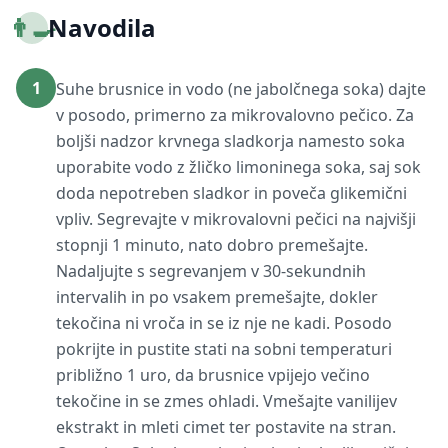
👨‍🍳
Navodila
1
Suhe brusnice in vodo (ne jabolčnega soka) dajte
v posodo, primerno za mikrovalovno pečico. Za
boljši nadzor krvnega sladkorja namesto soka
uporabite vodo z žličko limoninega soka, saj sok
doda nepotreben sladkor in poveča glikemični
vpliv. Segrevajte v mikrovalovni pečici na najvišji
stopnji 1 minuto, nato dobro premešajte.
Nadaljujte s segrevanjem v 30-sekundnih
intervalih in po vsakem premešajte, dokler
tekočina ni vroča in se iz nje ne kadi. Posodo
pokrijte in pustite stati na sobni temperaturi
približno 1 uro, da brusnice vpijejo večino
tekočine in se zmes ohladi. Vmešajte vanilijev
ekstrakt in mleti cimet ter postavite na stran.