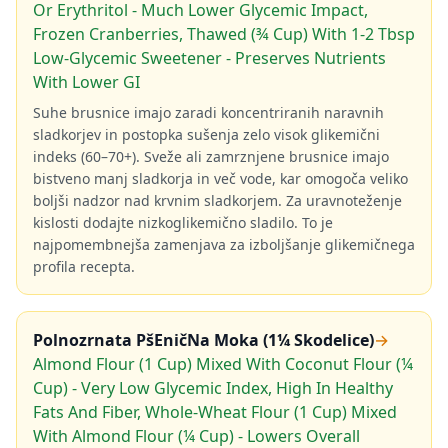
Or Erythritol - Much Lower Glycemic Impact,
Frozen Cranberries, Thawed (¾ Cup) With 1-2 Tbsp
Low-Glycemic Sweetener - Preserves Nutrients
With Lower GI
Suhe brusnice imajo zaradi koncentriranih naravnih
sladkorjev in postopka sušenja zelo visok glikemični
indeks (60–70+). Sveže ali zamrznjene brusnice imajo
bistveno manj sladkorja in več vode, kar omogoča veliko
boljši nadzor nad krvnim sladkorjem. Za uravnoteženje
kislosti dodajte nizkoglikemično sladilo. To je
najpomembnejša zamenjava za izboljšanje glikemičnega
profila recepta.
Polnozrnata PšEničNa Moka (1¼ Skodelice)
→
Almond Flour (1 Cup) Mixed With Coconut Flour (¼
Cup) - Very Low Glycemic Index, High In Healthy
Fats And Fiber, Whole-Wheat Flour (1 Cup) Mixed
With Almond Flour (¼ Cup) - Lowers Overall