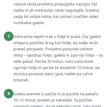
robove testa previdno prepognite navzgor čez
nadev in jih med potjo rahlo nagubajte. Sredina
sadja bo ostala vidna, kar ustvari značilen videz
rustikalne galete.
7
Odstranite lepilni trak s folije in pulta. Čez galeto
ohlapno položite drug kos folije, da sadje ne bi
preveč porjavelo. Previdno potisnite celoten
sklop – spodnjo folijo, galeto in zgornjo folijo – na
velik pekač. Pecite 30 minut, nato odstranite
zgornjo folijo in pecite še dodatnih 10 minut, da
skorjica postane zlato rjava, nadev pa začne
brbotati.
8
Galeto vzemite iz pečice in jo pustite na pekaču
10–15 minut, preden jo narežete. Ta počitek
omogoči nadevu, da se nekoliko strdi, zato bodo