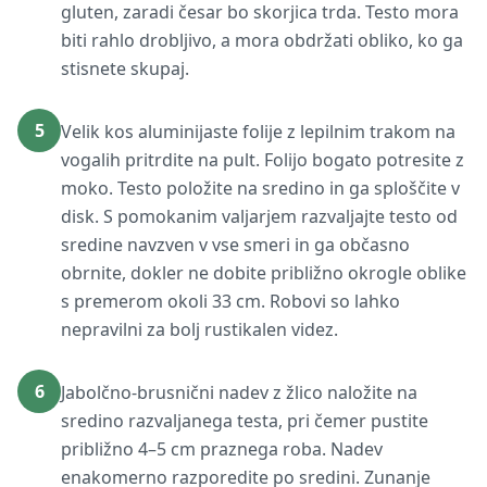
gluten, zaradi česar bo skorjica trda. Testo mora
biti rahlo drobljivo, a mora obdržati obliko, ko ga
stisnete skupaj.
5
Velik kos aluminijaste folije z lepilnim trakom na
vogalih pritrdite na pult. Folijo bogato potresite z
moko. Testo položite na sredino in ga sploščite v
disk. S pomokanim valjarjem razvaljajte testo od
sredine navzven v vse smeri in ga občasno
obrnite, dokler ne dobite približno okrogle oblike
s premerom okoli 33 cm. Robovi so lahko
nepravilni za bolj rustikalen videz.
6
Jabolčno-brusnični nadev z žlico naložite na
sredino razvaljanega testa, pri čemer pustite
približno 4–5 cm praznega roba. Nadev
enakomerno razporedite po sredini. Zunanje