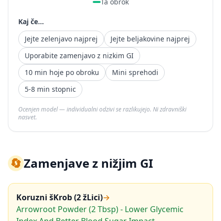
Ta obrok
Kaj če...
Jejte zelenjavo najprej
Jejte beljakovine najprej
Uporabite zamenjavo z nizkim GI
10 min hoje po obroku
Mini sprehodi
5-8 min stopnic
Ocenjen model — individualni odzivi se razlikujejo. Ni zdravniški
nasvet.
🔄
Zamenjave z nižjim GI
Koruzni šKrob (2 žLici)
→
Arrowroot Powder (2 Tbsp) - Lower Glycemic