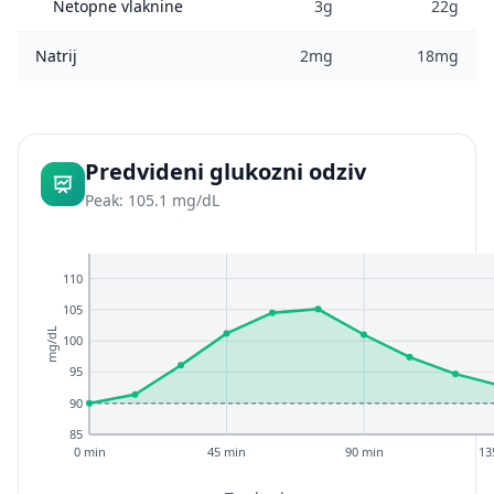
Netopne vlaknine
3g
22g
Natrij
2mg
18mg
Predvideni glukozni odziv
Peak: 105.1 mg/dL
110
105
mg/dL
100
95
90
85
0 min
45 min
90 min
13