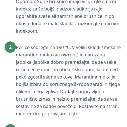
Opomba: Suhe brusnice imajo visok glikemični
indeks; za še boljši nadzor sladkorja raje
uporabite sveže ali zamrznjene brusnice in po
okusu dodajte malo sladila z nizkim glikemičnim
indeksom.
2
Pečico segrejte na 190 °C. V veliki skledi zmešajte
marantino moko (arrowroot) in narezana
jabolka. Jabolka dobro premešajte, da se vsaka
rezina enakomerno obda s škrobom, ki bo med
peko zgostil sadne sokove. Marantina moka je
boljša izbira od koruznega škroba zaradi nižjega
glikemičnega vpliva. Dodajte pripravljeno
brusnično zmes in nežno premešajte, da se vse
sestavine za nadev povežejo. Postavite na stran,
medtem ko pripravljate testo.