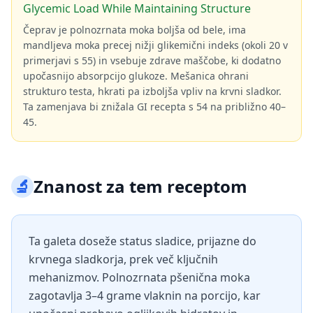
Glycemic Load While Maintaining Structure
Čeprav je polnozrnata moka boljša od bele, ima
mandljeva moka precej nižji glikemični indeks (okoli 20 v
primerjavi s 55) in vsebuje zdrave maščobe, ki dodatno
upočasnijo absorpcijo glukoze. Mešanica ohrani
strukturo testa, hkrati pa izboljša vpliv na krvni sladkor.
Ta zamenjava bi znižala GI recepta s 54 na približno 40–
45.
🔬
Znanost za tem receptom
Ta galeta doseže status sladice, prijazne do
krvnega sladkorja, prek več ključnih
mehanizmov. Polnozrnata pšenična moka
zagotavlja 3–4 grame vlaknin na porcijo, kar