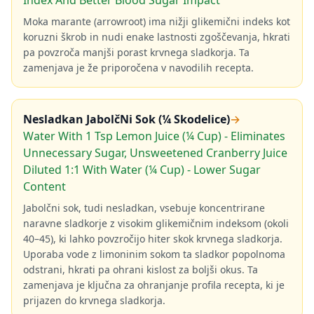
Index And Better Blood Sugar Impact
Moka marante (arrowroot) ima nižji glikemični indeks kot
koruzni škrob in nudi enake lastnosti zgoščevanja, hkrati
pa povzroča manjši porast krvnega sladkorja. Ta
zamenjava je že priporočena v navodilih recepta.
Nesladkan JabolčNi Sok (¼ Skodelice)
→
Water With 1 Tsp Lemon Juice (¼ Cup) - Eliminates
Unnecessary Sugar, Unsweetened Cranberry Juice
Diluted 1:1 With Water (¼ Cup) - Lower Sugar
Content
Jabolčni sok, tudi nesladkan, vsebuje koncentrirane
naravne sladkorje z visokim glikemičnim indeksom (okoli
40–45), ki lahko povzročijo hiter skok krvnega sladkorja.
Uporaba vode z limoninim sokom ta sladkor popolnoma
odstrani, hkrati pa ohrani kislost za boljši okus. Ta
zamenjava je ključna za ohranjanje profila recepta, ki je
prijazen do krvnega sladkorja.