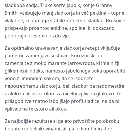
sladkoba sadja. Trpke sorte jabolk, kot je Granny
Smith, vsebujejo manj sladkorja in več pektina – topne
vlaknine, ki pomaga stabilizirati krvni sladkor. Brusnice
prispevajo proantocianidine, spojine, ki dokazano
podpirajo presnovno zdravje.
Za optimalno uravnavanje sladkorja recept vključuje
pametne zamenjave sestavin. Koruzni škrob
zamenjajte z moko marante (arrowroot), ki ima nižji
glikemični indeks, namesto jabolčnega soka uporabite
vodo z limoninim sokom, da se izognete
nepotrebnemu sladkorju, beli sladkor pa nadomestite
z alulozo ali eritritolom za ničelni vpliv na glukozo. Te
prilagoditve znatno izboljšajo profil sladice, ne da bi
vplivale na teksturo ali okus.
Za najboljše rezultate si galeto privoščite po obroku,
bogatem z beljakovinami, ali pa jo kombinirajte z