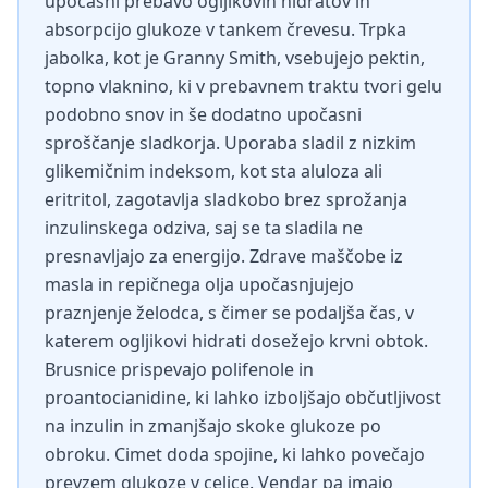
upočasni prebavo ogljikovih hidratov in
absorpcijo glukoze v tankem črevesu. Trpka
jabolka, kot je Granny Smith, vsebujejo pektin,
topno vlaknino, ki v prebavnem traktu tvori gelu
podobno snov in še dodatno upočasni
sproščanje sladkorja. Uporaba sladil z nizkim
glikemičnim indeksom, kot sta aluloza ali
eritritol, zagotavlja sladkobo brez sprožanja
inzulinskega odziva, saj se ta sladila ne
presnavljajo za energijo. Zdrave maščobe iz
masla in repičnega olja upočasnjujejo
praznjenje želodca, s čimer se podaljša čas, v
katerem ogljikovi hidrati dosežejo krvni obtok.
Brusnice prispevajo polifenole in
proantocianidine, ki lahko izboljšajo občutljivost
na inzulin in zmanjšajo skoke glukoze po
obroku. Cimet doda spojine, ki lahko povečajo
prevzem glukoze v celice. Vendar pa imajo