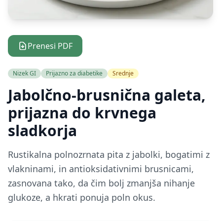
Prenesi PDF
Nizek GI
Prijazno za diabetike
Srednje
Jabolčno-brusnična galeta,
prijazna do krvnega
sladkorja
Rustikalna polnozrnata pita z jabolki, bogatimi z
vlakninami, in antioksidativnimi brusnicami,
zasnovana tako, da čim bolj zmanjša nihanje
glukoze, a hkrati ponuja poln okus.