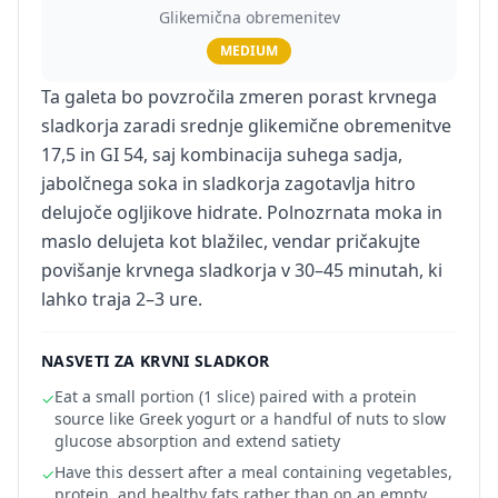
Glikemična obremenitev
MEDIUM
Ta galeta bo povzročila zmeren porast krvnega
sladkorja zaradi srednje glikemične obremenitve
17,5 in GI 54, saj kombinacija suhega sadja,
jabolčnega soka in sladkorja zagotavlja hitro
delujoče ogljikove hidrate. Polnozrnata moka in
maslo delujeta kot blažilec, vendar pričakujte
povišanje krvnega sladkorja v 30–45 minutah, ki
lahko traja 2–3 ure.
NASVETI ZA KRVNI SLADKOR
Eat a small portion (1 slice) paired with a protein
✓
source like Greek yogurt or a handful of nuts to slow
glucose absorption and extend satiety
Have this dessert after a meal containing vegetables,
✓
protein, and healthy fats rather than on an empty