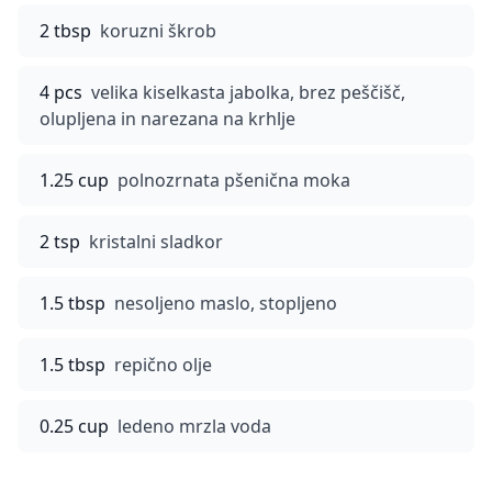
2 tbsp
koruzni škrob
4 pcs
velika kiselkasta jabolka, brez peščišč,
olupljena in narezana na krhlje
1.25 cup
polnozrnata pšenična moka
2 tsp
kristalni sladkor
1.5 tbsp
nesoljeno maslo, stopljeno
1.5 tbsp
repično olje
0.25 cup
ledeno mrzla voda