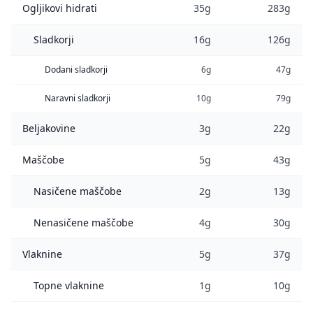
Ogljikovi hidrati
35g
283g
Sladkorji
16g
126g
Dodani sladkorji
6g
47g
Naravni sladkorji
10g
79g
Beljakovine
3g
22g
Maščobe
5g
43g
Nasičene maščobe
2g
13g
Nenasičene maščobe
4g
30g
Vlaknine
5g
37g
Topne vlaknine
1g
10g