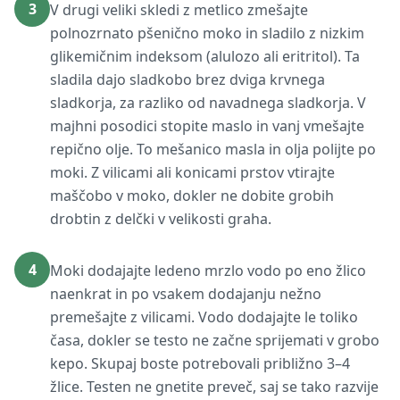
3
V drugi veliki skledi z metlico zmešajte
polnozrnato pšenično moko in sladilo z nizkim
glikemičnim indeksom (alulozo ali eritritol). Ta
sladila dajo sladkobo brez dviga krvnega
sladkorja, za razliko od navadnega sladkorja. V
majhni posodici stopite maslo in vanj vmešajte
repično olje. To mešanico masla in olja polijte po
moki. Z vilicami ali konicami prstov vtirajte
maščobo v moko, dokler ne dobite grobih
drobtin z delčki v velikosti graha.
4
Moki dodajajte ledeno mrzlo vodo po eno žlico
naenkrat in po vsakem dodajanju nežno
premešajte z vilicami. Vodo dodajajte le toliko
časa, dokler se testo ne začne sprijemati v grobo
kepo. Skupaj boste potrebovali približno 3–4
žlice. Testen ne gnetite preveč, saj se tako razvije