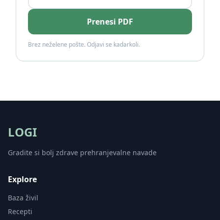
Prenesi PDF
Brez neželene pošte. Odjavi se kadarkoli.
LOGI
Gradite si bolj zdrave prehranjevalne navade
Explore
Baza živil
Recepti