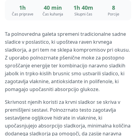
1h
40 min
1h 40m
8
Čas priprave
Čas kuhanja
Skupni čas
Porcije
Ta polnovredna galeta spremeni tradicionalne sadne
sladice v poslastico, ki upošteva raven krvnega
sladkorja, a pri tem ne sklepa kompromisov pri okusu.
Z uporabo polnozrnate pšenične moke za postopno
sproščanje energije ter kombinacijo naravno sladkih
jabolk in trpko-kislih brusnic smo ustvarili sladico, ki
zagotavlja vlaknine, antioksidante in polifenole, ki
pomagajo upočasniti absorpcijo glukoze.
Skrivnost njenih koristi za krvni sladkor se skriva v
premišljeni sestavi. Polnozrnato testo zagotavlja
sestavljene ogljikove hidrate in vlaknine, ki
upočasnjujejo absorpcijo sladkorja, minimalna količina
dodanega sladkorja pa omogoči, da zasije naravna