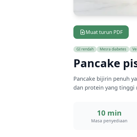
Muat turun PDF
GI rendah
Mesra diabetes
Ve
Pancake pi
Pancake bijirin penuh y
dan protein yang tingg
10 min
Masa penyediaan