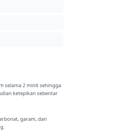
m selama 2 minit sehingga
udian ketepikan sebentar
karbonat, garam, dan
g.