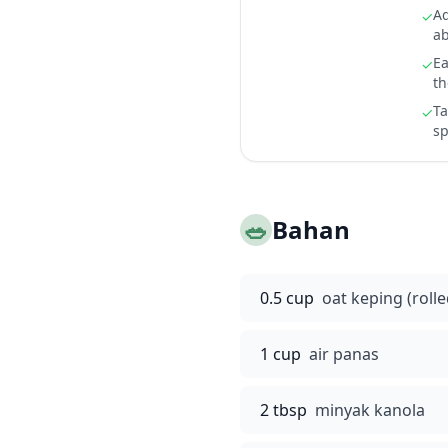
Ad
✓
ab
Ea
✓
th
Ta
✓
sp
🥗
Bahan
0.5 cup
oat keping (rolle
1 cup
air panas
2 tbsp
minyak kanola