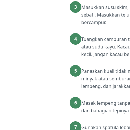
3
Masukkan susu skim, y
sebati. Masukkan telu
bercampur.
4
Tuangkan campuran t
atau sudu kayu. Kaca
kecil. Jangan kacau b
5
Panaskan kuali tidak m
minyak atau semburan
lempeng, dan jarakkan 
6
Masak lempeng tanpa 
dan bahagian tepinya
7
Gunakan spatula leba