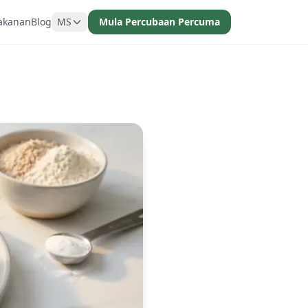
akanan
Blog
MS
Mula Percubaan Percuma