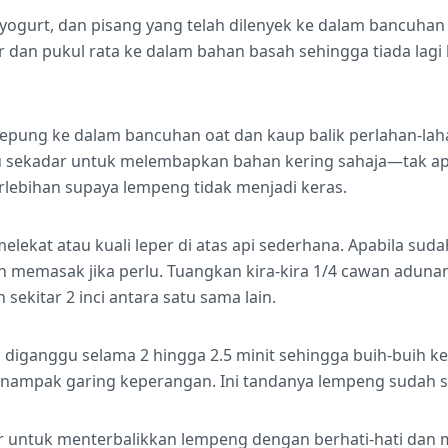
ogurt, dan pisang yang telah dilenyek ke dalam bancuhan 
r dan pukul rata ke dalam bahan basah sehingga tiada lagi 
epung ke dalam bancuhan oat dan kaup balik perlahan-la
u sekadar untuk melembapkan bahan kering sahaja—tak apa
erlebihan supaya lempeng tidak menjadi keras.
elekat atau kuali leper di atas api sederhana. Apabila sud
 memasak jika perlu. Tuangkan kira-kira 1/4 cawan adunan
sekitar 2 inci antara satu sama lain.
diganggu selama 2 hingga 2.5 minit sehingga buih-buih k
 nampak garing keperangan. Ini tandanya lempeng sudah se
r untuk menterbalikkan lempeng dengan berhati-hati dan m