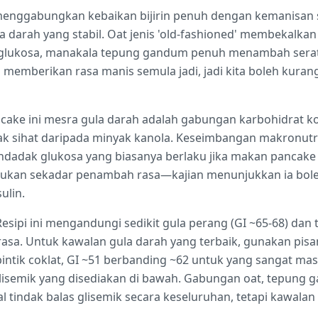
 menggabungkan kebaikan bijirin penuh dengan kemanisan 
darah yang stabil. Oat jenis 'old-fashioned' membekalkan 
lukosa, manakala tepung gandum penuh menambah serat 
g memberikan rasa manis semula jadi, jadi kita boleh kur
ke ini mesra gula darah adalah gabungan karbohidrat ko
emak sihat daripada minyak kanola. Keseimbangan makronut
adak glukosa yang biasanya berlaku jika makan pancake t
 bukan sekadar penambah rasa—kajian menunjukkan ia bo
ulin.
sipi ini mengandungi sedikit gula perang (GI ~65-68) da
 rasa. Untuk kawalan gula darah yang terbaik, gunakan pis
bintik coklat, GI ~51 berbanding ~62 untuk yang sangat m
glisemik yang disediakan di bawah. Gabungan oat, tepung 
indak balas glisemik secara keseluruhan, tetapi kawalan 