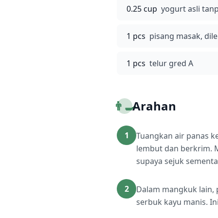
0.25 cup
yogurt asli tan
1 pcs
pisang masak, dil
1 pcs
telur gred A
👨‍🍳
Arahan
1
Tuangkan air panas k
lembut dan berkrim. 
supaya sejuk sementa
2
Dalam mangkuk lain, p
serbuk kayu manis. In