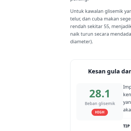
Untuk kawalan glisemik ya
telur, dan cuba makan sege
rendah sekitar 55, menjad
naik turun secara mendadak
diameter).
Kesan gula da
Imp
28.1
ken
yan
Beban glisemik
aka
HIGH
TIP