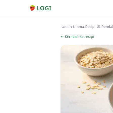
LOGI
Laman Utama
/
Resipi GI Renda
← Kembali ke resipi