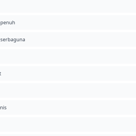
 penuh
 serbaguna
t
nis