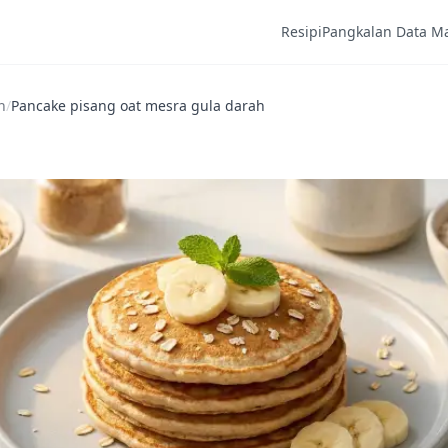
Resipi
Pangkalan Data M
h
/
Pancake pisang oat mesra gula darah