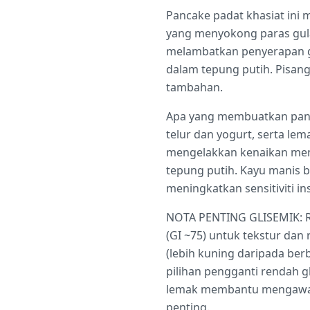
Pancake padat khasiat ini
yang menyokong paras gula 
melambatkan penyerapan g
dalam tepung putih. Pisan
tambahan.
Apa yang membuatkan panca
telur dan yogurt, serta l
mengelakkan kenaikan mend
tepung putih. Kayu manis
meningkatkan sensitiviti ins
NOTA PENTING GLISEMIK: Re
(GI ~75) untuk tekstur dan
(lebih kuning daripada ber
pilihan pengganti rendah 
lemak membantu mengawal t
penting.