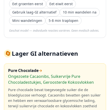
Eet groenten eerst
Eet eiwit eerst
Gebruik laag-GI alternatief
10 min wandelen na
Mini wandelingen
5-8 min traplopen
Geschat model — individuele reacties variëren. Geen medisch advies.
🔄
Lager GI alternatieven
Pure Chocolade
→
Ongezoete Cacaonibs, Suikervrije Pure
Chocoladestukjes, Geroosterde Kokosvlokken
Pure chocolade bevat toegevoegde suiker die de
bloedglucose verhoogt. Cacaonibs bevatten geen suiker
en hebben een verwaarloosbare glycemische lading,
terwijl suikervrije chocolade en kokosvlokken zoetheid