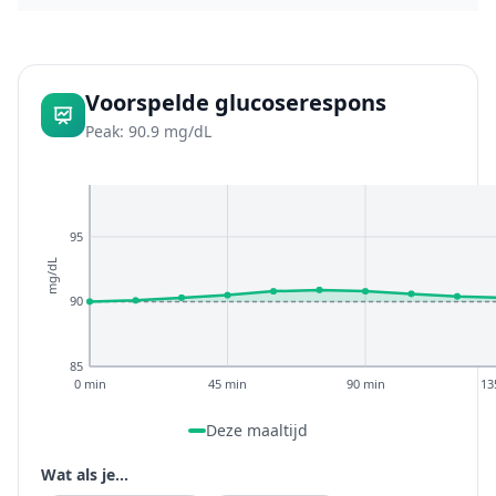
Voorspelde glucoserespons
Peak: 90.9 mg/dL
95
mg/dL
90
85
0 min
45 min
90 min
13
Deze maaltijd
Wat als je...