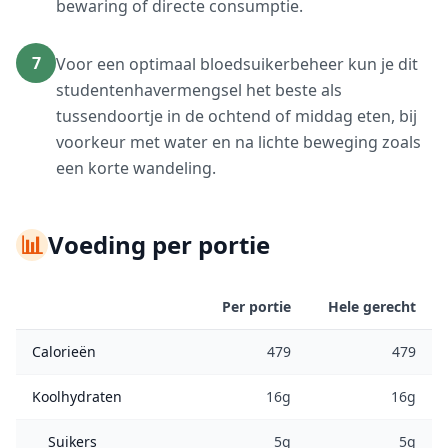
bewaring of directe consumptie.
7
Voor een optimaal bloedsuikerbeheer kun je dit
studentenhavermengsel het beste als
tussendoortje in de ochtend of middag eten, bij
voorkeur met water en na lichte beweging zoals
een korte wandeling.
📊
Voeding per portie
Per portie
Hele gerecht
Calorieën
479
479
Koolhydraten
16g
16g
Suikers
5g
5g