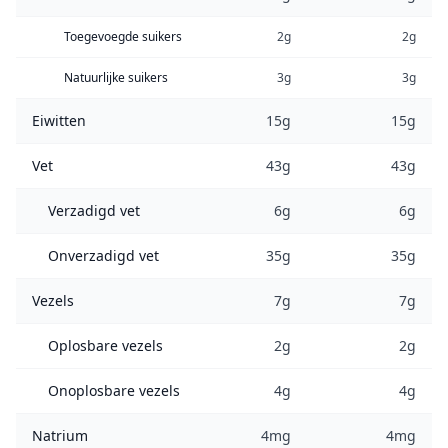
Toegevoegde suikers
2g
2g
Natuurlijke suikers
3g
3g
Eiwitten
15g
15g
Vet
43g
43g
Verzadigd vet
6g
6g
Onverzadigd vet
35g
35g
Vezels
7g
7g
Oplosbare vezels
2g
2g
Onoplosbare vezels
4g
4g
Natrium
4mg
4mg