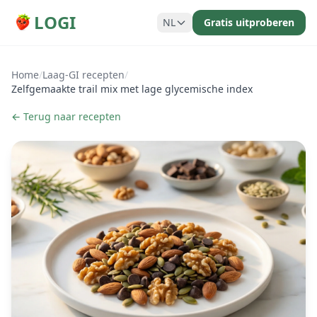
LOGI
NL
Gratis uitproberen
Home
/
Laag-GI recepten
/
Zelfgemaakte trail mix met lage glycemische index
← Terug naar recepten