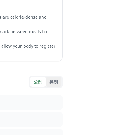
ts are calorie-dense and
 snack between meals for
 allow your body to register
公制
英制