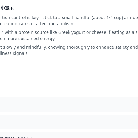
糖小提示
rtion control is key - stick to a small handful (about 1/4 cup) as nu
ereating can still affect metabolism
ir with a protein source like Greek yogurt or cheese if eating as a
en more sustained energy
t slowly and mindfully, chewing thoroughly to enhance satiety and
llness signals