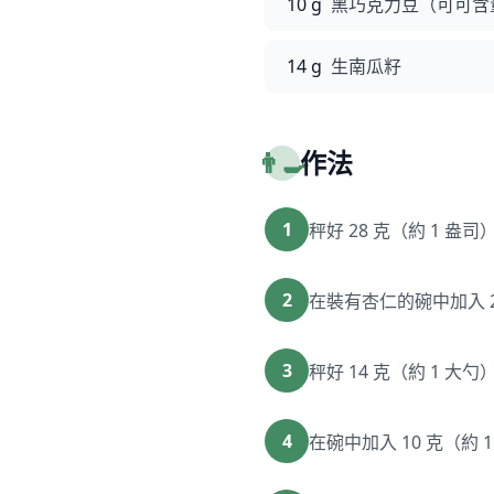
10 g
黑巧克力豆（可可含量
14 g
生南瓜籽
👨‍🍳
作法
1
秤好 28 克（約 1 
2
在裝有杏仁的碗中加入 2
3
秤好 14 克（約 1 
4
在碗中加入 10 克（約