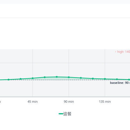
↑ high: 14
baseline: 90
n
45 min
90 min
135 min
這餐