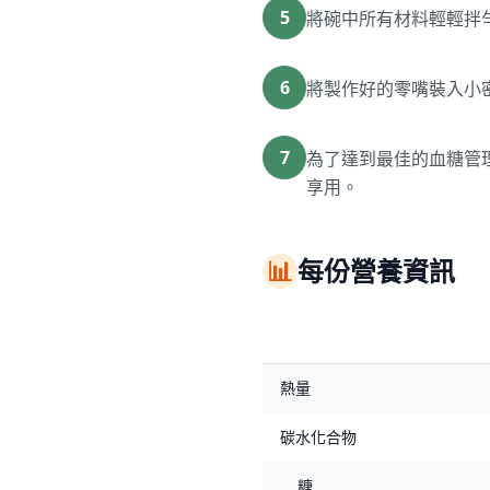
5
將碗中所有材料輕輕拌
6
將製作好的零嘴裝入小
7
為了達到最佳的血糖管
享用。
📊
每份營養資訊
熱量
碳水化合物
糖