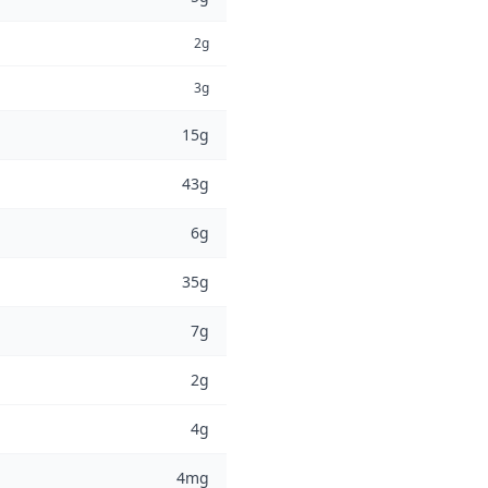
2g
3g
15g
43g
6g
35g
7g
2g
4g
4mg