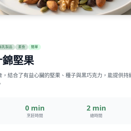
無乳製品
素食
簡單
什錦堅果
食，結合了有益心臟的堅果、種子與黑巧克力，能提供持
。
0 min
2 min
烹飪時間
總時間