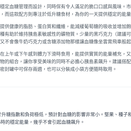
穩定血糖管理而設計，同時保有令人滿足的脆口口感與風味。市
，而這款配方則專注於低升糖食材，為你的一天提供穩定的能量
提供健康的脂肪、蛋白質和纖維，能減緩葡萄糖的吸收並增加飽
種有助於維持胰島素敏感性的礦物質。少量的黑巧克力（建議可可
又不會像牛奶巧克力或含糖添加物那樣讓血糖像坐雲霄飛車般起
在上午或下午感到體力下滑時食用，能提供實質的能量補充，又
物的組合，讓你享受美味的同時不必擔心胰島素飆升。建議搭配
密封罐中可保存兩週，也可以分裝成小袋方便隨時取用。
於升糖指數和負荷極低，預計對血糖的影響非常小。堅果、種子和黑
 小時的穩定能量，幾乎不會引起血糖飆升。