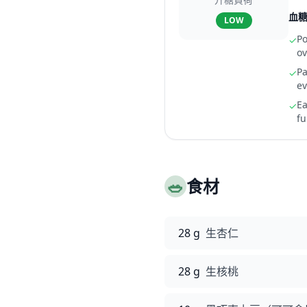
血
LOW
Po
✓
ov
Pa
✓
ev
Ea
✓
fu
🥗
食材
28 g
生杏仁
28 g
生核桃