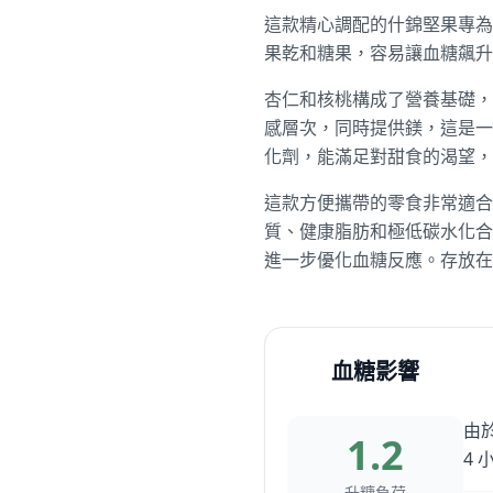
這款精心調配的什錦堅果專為
果乾和糖果，容易讓血糖飆升
杏仁和核桃構成了營養基礎，
感層次，同時提供鎂，這是一
化劑，能滿足對甜食的渴望，
這款方便攜帶的零食非常適合
質、健康脂肪和極低碳水化合
進一步優化血糖反應。存放在
血糖影響
由
1.2
4
升糖負荷