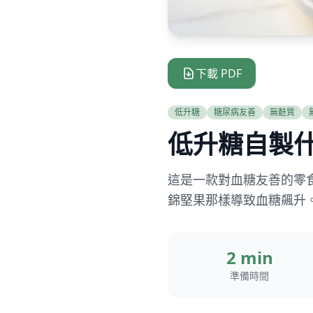
下載 PDF
低升糖
糖尿病友善
無麩質
低升糖自製
這是一款對血糖友善的零
錦堅果那樣導致血糖飆升
2 min
準備時間