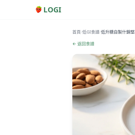
LOGI
首頁
/
低GI食譜
/
低升糖自製什錦堅
← 返回食譜