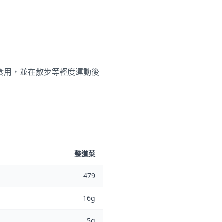
食用，並在散步等輕度運動後
整道菜
479
16g
5g