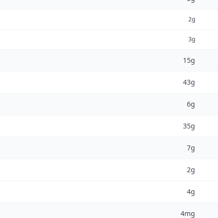
2g
3g
15g
43g
6g
35g
7g
2g
4g
4mg