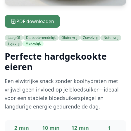
PDF downloaden
Laag GI
Diabeetvriendelijk
Glutenvrij
Zuivelvrij
Notenvrij
Sojavrij
Makkelijk
Perfecte hardgekookte
eieren
Een eiwitrijke snack zonder koolhydraten met
vrijwel geen invloed op je bloedsuiker—ideaal
voor een stabiele bloedsuikerspiegel en
langdurige energie gedurende de dag.
2 min
10 min
12 min
1