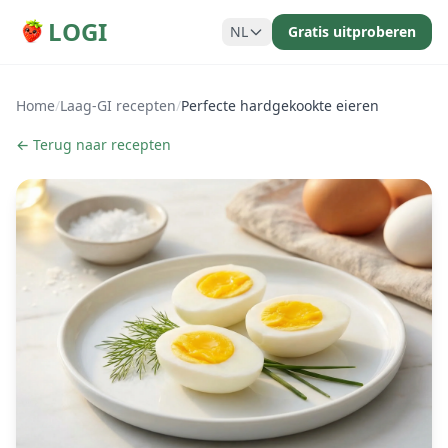
LOGI
NL
Gratis uitproberen
Home
/
Laag-GI recepten
/
Perfecte hardgekookte eieren
← Terug naar recepten