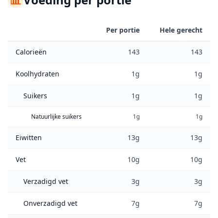
Per portie
Hele gerecht
Calorieën
143
143
Koolhydraten
1g
1g
Suikers
1g
1g
Natuurlijke suikers
1g
1g
Eiwitten
13g
13g
Vet
10g
10g
Verzadigd vet
3g
3g
Onverzadigd vet
7g
7g