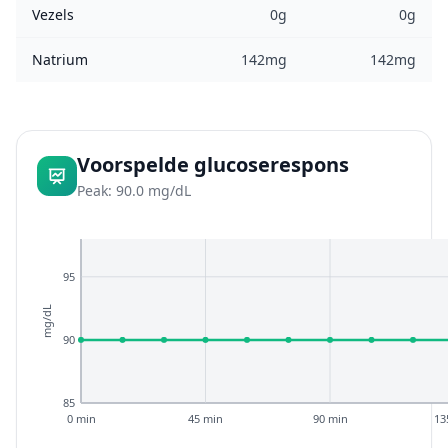
Vezels
0g
0g
Natrium
142mg
142mg
Voorspelde glucoserespons
Peak: 90.0 mg/dL
95
mg/dL
90
85
0 min
45 min
90 min
13