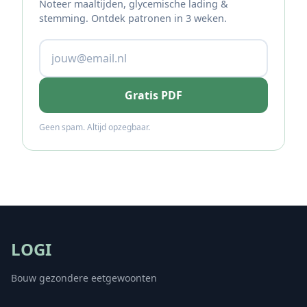
Noteer maaltijden, glycemische lading &
stemming. Ontdek patronen in 3 weken.
Gratis PDF
Geen spam. Altijd opzegbaar.
LOGI
Bouw gezondere eetgewoonten