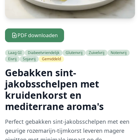
PDF downloaden
Laag GI
Diabeetvriendelijk
Glutenvrij
Zuivelvrij
Notenvrij
Eivrij
Sojavrij
Gemiddeld
Gebakken sint-
jakobsschelpen met
kruidenkorst en
mediterrane aroma's
Perfect gebakken sint-jakobsschelpen met een
geurige rozemarijn-tijmkorst leveren magere
eiwitten met minimale impact op de