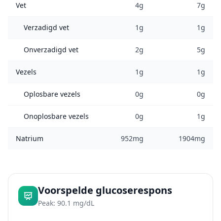
Vet
4g
7g
Verzadigd vet
1g
1g
Onverzadigd vet
2g
5g
Vezels
1g
1g
Oplosbare vezels
0g
0g
Onoplosbare vezels
0g
1g
Natrium
952mg
1904mg
Voorspelde glucoserespons
Peak: 90.1 mg/dL