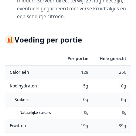
midden. Serveer direct terwijl ze nog heet zijn,
eventueel gegarneerd met verse kruidtakjes en
een scheutje citroen.
📊
Voeding per portie
Per portie
Hele gerecht
Calorieën
128
256
Koolhydraten
5g
10g
Suikers
0g
0g
Natuurlijke suikers
0g
0g
Eiwitten
19g
39g