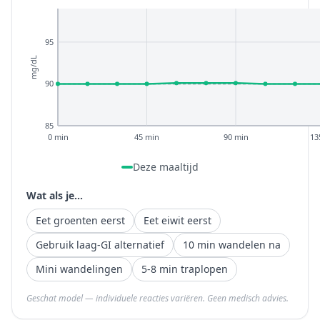
95
mg/dL
90
85
0 min
45 min
90 min
13
Deze maaltijd
Wat als je...
Eet groenten eerst
Eet eiwit eerst
Gebruik laag-GI alternatief
10 min wandelen na
Mini wandelingen
5-8 min traplopen
Geschat model — individuele reacties variëren. Geen medisch advies.