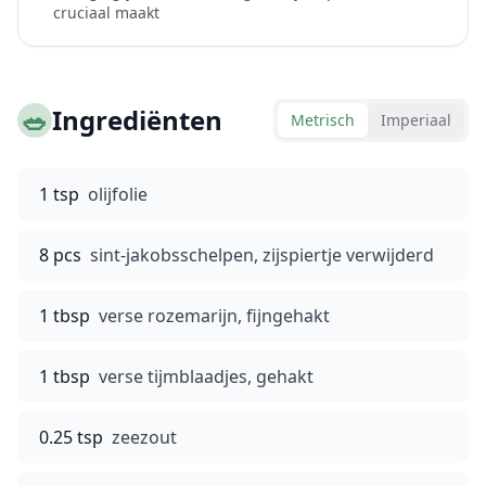
cruciaal maakt
🥗
Ingrediënten
Metrisch
Imperiaal
1 tsp
olijfolie
8 pcs
sint-jakobsschelpen, zijspiertje verwijderd
1 tbsp
verse rozemarijn, fijngehakt
1 tbsp
verse tijmblaadjes, gehakt
0.25 tsp
zeezout