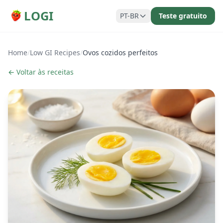
LOGI
PT-BR
Teste gratuito
Home
/
Low GI Recipes
/
Ovos cozidos perfeitos
← Voltar às receitas