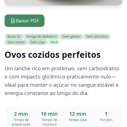
Baixar PDF
Baixo IG
Amigo do diabético
Sem glúten
Sem laticínios
Sem nozes
Sem soja
Fácil
Ovos cozidos perfeitos
Um lanche rico em proteínas, sem carboidratos
e com impacto glicêmico praticamente nulo—
ideal para manter o açúcar no sangue estável e
energia constante ao longo do dia.
2 min
10 min
12 min
1
Tempo de
Tempo de
Tempo total
Porções
preparação
cozedura