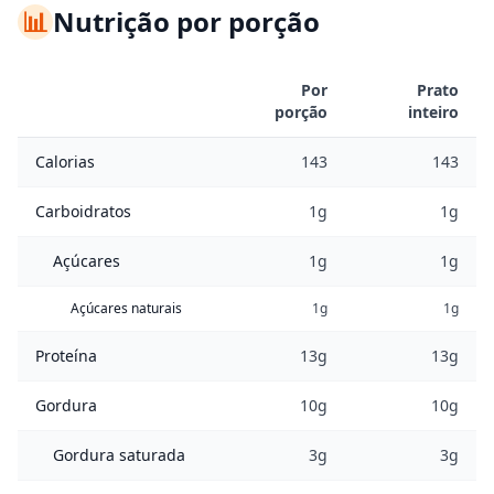
📊
Nutrição por porção
Por
Prato
porção
inteiro
Calorias
143
143
Carboidratos
1g
1g
Açúcares
1g
1g
Açúcares naturais
1g
1g
Proteína
13g
13g
Gordura
10g
10g
Gordura saturada
3g
3g