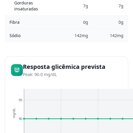
Gorduras
7g
7g
insaturadas
Fibra
0g
0g
Sódio
142mg
142mg
Resposta glicêmica prevista
Peak: 90.0 mg/dL
95
mg/dL
90