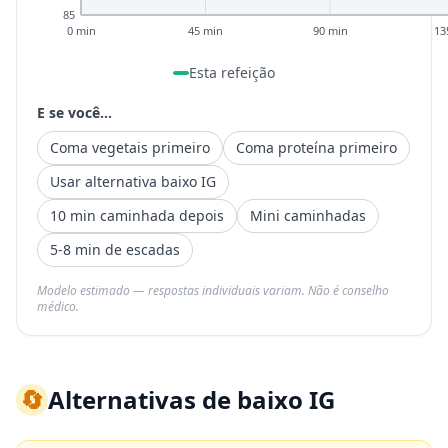
85
0 min
45 min
90 min
13
Esta refeição
E se você...
Coma vegetais primeiro
Coma proteína primeiro
Usar alternativa baixo IG
10 min caminhada depois
Mini caminhadas
5-8 min de escadas
Modelo estimado — respostas individuais variam. Não é conselho
médico.
🔄
Alternativas de baixo IG