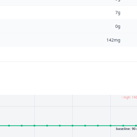
7g
0g
142mg
↑ high: 14
baseline: 90