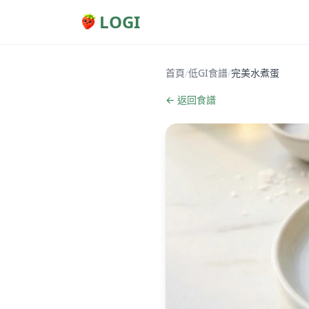
LOGI
首頁
/
低GI食譜
/
完美水煮蛋
← 返回食譜