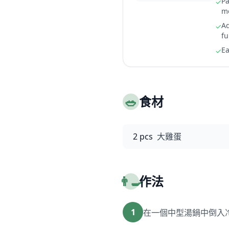
Pa
✓
m
Ad
✓
fu
Ea
✓
🥗
食材
2 pcs
大雞蛋
👨‍🍳
作法
1
在一個中型湯鍋中倒入冷