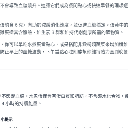
不會導致血糖飆升。這讓它們成為餐間點心或快速早餐的理想選
蛋約含 6 克）有助於減緩消化速度，並促進血糖穩定。蛋黃中
雞蛋還富含膽鹼、維生素 B 群和維持代謝健康所需的礦物質。
，你可以單吃水煮蛋當點心，或是搭配非澱粉類蔬菜來增加纖維
防止早上的血糖波動，下午當點心吃則能幫你維持體力直到晚餐
乎不影響血糖。水煮蛋僅含有蛋白質和脂肪，不含碳水化合物，
到 4 小時的持續能量。
糖小提示