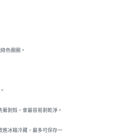
現綠色圈圈。
熱。
洗著剝殼，會最容易剝乾淨。
放進冰箱冷藏，最多可保存一