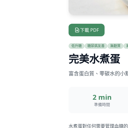
下載 PDF
低升糖
糖尿病友善
無麩質
完美水煮蛋
富含蛋白質、零碳水的小
2 min
準備時間
水煮蛋對任何需要管理血糖的