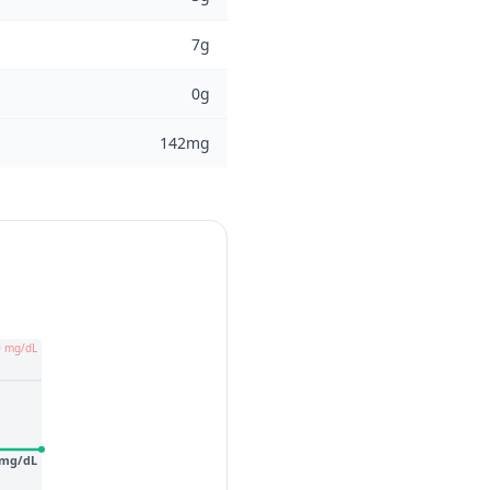
7g
0g
142mg
0 mg/dL
 mg/dL