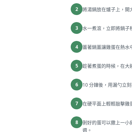
2
將湯鍋放在爐子上，開
3
水一煮滾，立即將鍋子
4
蓋著鍋蓋讓雞蛋在熱水中
5
趁著煮蛋的時候，在大
6
10 分鐘後，用漏勺立
7
在硬平面上輕輕敲擊雞
8
剝好的蛋可以撒上一小
週。