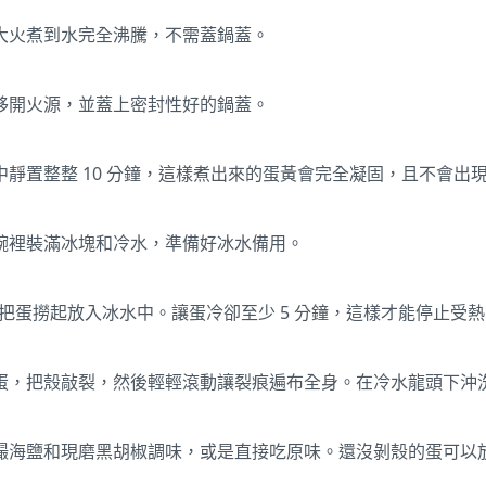
大火煮到水完全沸騰，不需蓋鍋蓋。
移開火源，並蓋上密封性好的鍋蓋。
靜置整整 10 分鐘，這樣煮出來的蛋黃會完全凝固，且不會出
碗裡裝滿冰塊和冷水，準備好冰水備用。
刻把蛋撈起放入冰水中。讓蛋冷卻至少 5 分鐘，這樣才能停止受
蛋，把殼敲裂，然後輕輕滾動讓裂痕遍布全身。在冷水龍頭下沖
撮海鹽和現磨黑胡椒調味，或是直接吃原味。還沒剝殼的蛋可以