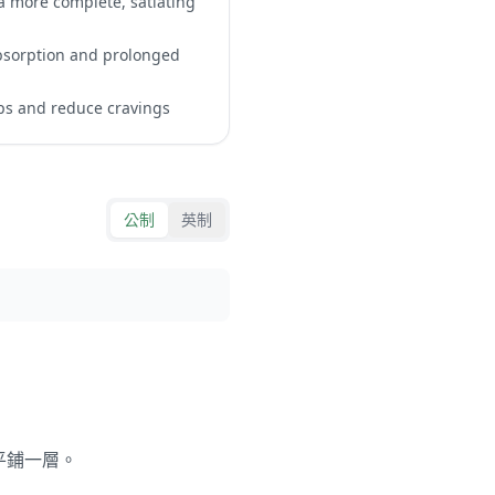
 a more complete, satiating
absorption and prolonged
ips and reduce cravings
公制
英制
平鋪一層。