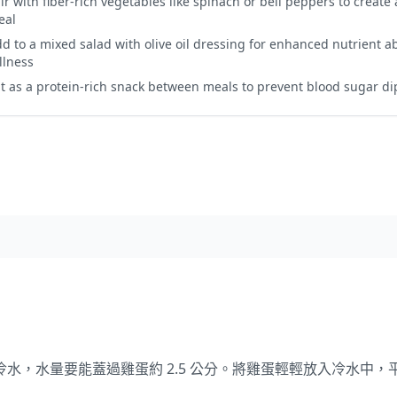
ir with fiber-rich vegetables like spinach or bell peppers to create
eal
d to a mixed salad with olive oil dressing for enhanced nutrient 
llness
t as a protein-rich snack between meals to prevent blood sugar d
水，水量要能蓋過雞蛋約 2.5 公分。將雞蛋輕輕放入冷水中，