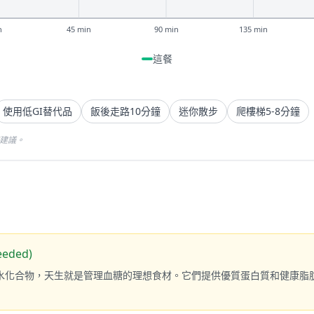
n
45 min
90 min
135 min
這餐
使用低GI替代品
飯後走路10分鐘
迷你散步
爬樓梯5-8分鐘
療建議。
eeded)
碳水化合物，天生就是管理血糖的理想食材。它們提供優質蛋白質和健康脂