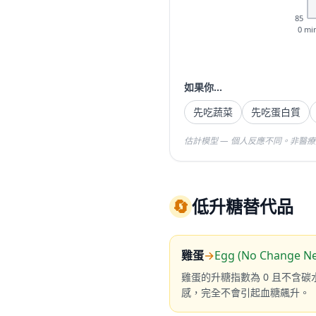
85
0 mi
如果你...
先吃蔬菜
先吃蛋白質
估計模型 — 個人反應不同。非醫
🔄
低升糖替代品
雞蛋
→
Egg (No Change N
雞蛋的升糖指數為 0 且不含
感，完全不會引起血糖飆升。