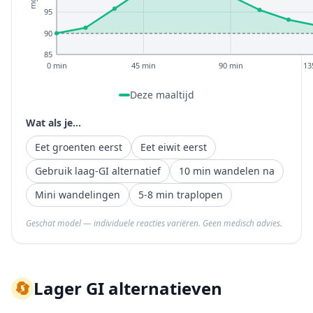
95
90
85
0 min
45 min
90 min
13
Deze maaltijd
Wat als je...
Eet groenten eerst
Eet eiwit eerst
Gebruik laag-GI alternatief
10 min wandelen na
Mini wandelingen
5-8 min traplopen
Geschat model — individuele reacties variëren. Geen medisch advies.
🔄
Lager GI alternatieven