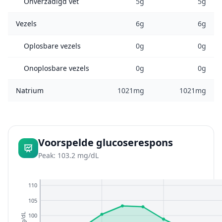
Onverzadigd vet
5g
5g
Vezels
6g
6g
Oplosbare vezels
0g
0g
Onoplosbare vezels
0g
0g
Natrium
1021mg
1021mg
Voorspelde glucoserespons
Peak: 103.2 mg/dL
110
105
100
mg/dL