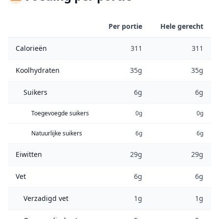
Per portie
Hele gerecht
Calorieën
311
311
Koolhydraten
35g
35g
Suikers
6g
6g
Toegevoegde suikers
0g
0g
Natuurlijke suikers
6g
6g
Eiwitten
29g
29g
Vet
6g
6g
Verzadigd vet
1g
1g