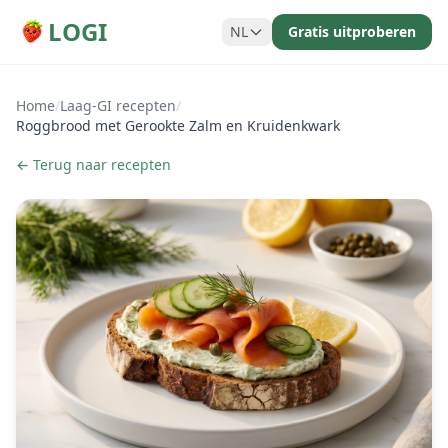
LOGI
NL
Gratis uitproberen
Home
/
Laag-GI recepten
/
Roggbrood met Gerookte Zalm en Kruidenkwark
← Terug naar recepten