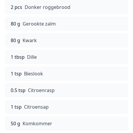
2 pcs
Donker roggebrood
80 g
Gerookte zalm
80 g
Kwark
1 tbsp
Dille
1 tsp
Bieslook
0.5 tsp
Citroenrasp
1 tsp
Citroensap
50 g
Komkommer