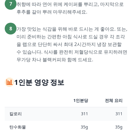
7
취향에 따라 연어 위에 케이퍼를 뿌리고, 마지막으로
후추를 갈아 뿌려 마무리해주세요.
8
가장 맛있는 식감을 위해 바로 드시는 게 좋아요. 또는,
미리 준비하는 간편한 아침 식사로 드실 경우 각 조각
을 랩으로 단단히 싸서 최대 2시간까지 냉장 보관할
수 있습니다. 식사를 완전히 저혈당식으로 유지하려면
무가당 차나 블랙커피와 함께 드세요.
📊
1인분 영양 정보
1인분당
전체 요리
칼로리
311
311
탄수화물
35g
35g