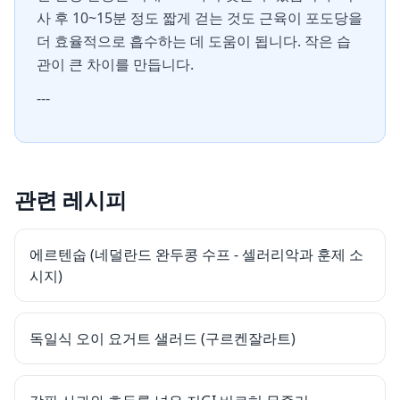
사 후 10~15분 정도 짧게 걷는 것도 근육이 포도당을
더 효율적으로 흡수하는 데 도움이 됩니다. 작은 습
관이 큰 차이를 만듭니다.
---
관련 레시피
에르텐숩 (네덜란드 완두콩 수프 - 셀러리악과 훈제 소
시지)
독일식 오이 요거트 샐러드 (구르켄잘라트)