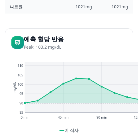
나트륨
1021mg
1021mg
예측 혈당 반응
Peak: 103.2 mg/dL
110
105
100
mg/dL
95
90
85
0 min
45 min
90 min
13
이 식사