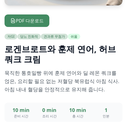
PDF 다운로드
저GI
당뇨 친화적
견과류 무첨가
쉬움
로겐브로트와 훈제 연어, 허브
쿼크 크림
묵직한 통호밀빵 위에 훈제 연어와 딜 레몬 쿼크를
얹은, 요리할 필요 없는 저혈당 북유럽식 아침 식사.
아침 내내 혈당을 안정적으로 유지해 줍니다.
10 min
0 min
10 min
1
준비 시간
조리 시간
총 시간
인분