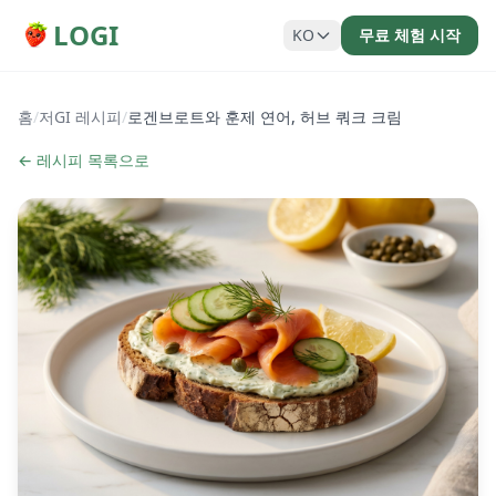
LOGI
KO
무료 체험 시작
홈
/
저GI 레시피
/
로겐브로트와 훈제 연어, 허브 쿼크 크림
← 레시피 목록으로