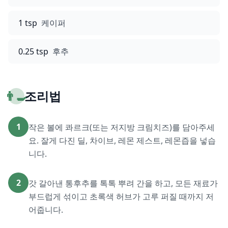
1 tsp
케이퍼
0.25 tsp
후추
👨‍🍳
조리법
1
작은 볼에 콰르크(또는 저지방 크림치즈)를 담아주세
요. 잘게 다진 딜, 차이브, 레몬 제스트, 레몬즙을 넣습
니다.
2
갓 갈아낸 통후추를 톡톡 뿌려 간을 하고, 모든 재료가
부드럽게 섞이고 초록색 허브가 고루 퍼질 때까지 저
어줍니다.