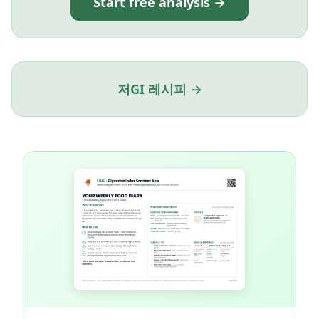
Start free analysis →
저GI 레시피 →