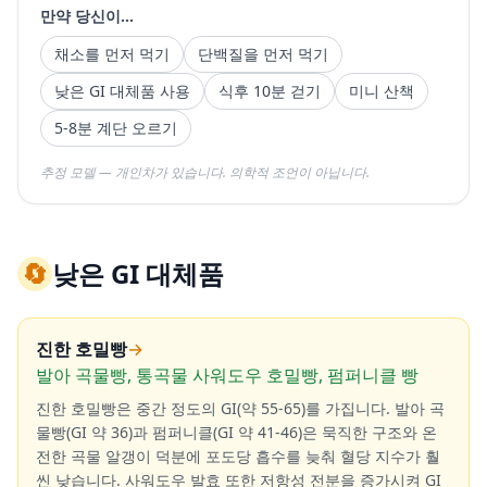
만약 당신이...
채소를 먼저 먹기
단백질을 먼저 먹기
낮은 GI 대체품 사용
식후 10분 걷기
미니 산책
5-8분 계단 오르기
추정 모델 — 개인차가 있습니다. 의학적 조언이 아닙니다.
🔄
낮은 GI 대체품
진한 호밀빵
→
발아 곡물빵, 통곡물 사워도우 호밀빵, 펌퍼니클 빵
진한 호밀빵은 중간 정도의 GI(약 55-65)를 가집니다. 발아 곡
물빵(GI 약 36)과 펌퍼니클(GI 약 41-46)은 묵직한 구조와 온
전한 곡물 알갱이 덕분에 포도당 흡수를 늦춰 혈당 지수가 훨
씬 낮습니다. 사워도우 발효 또한 저항성 전분을 증가시켜 GI