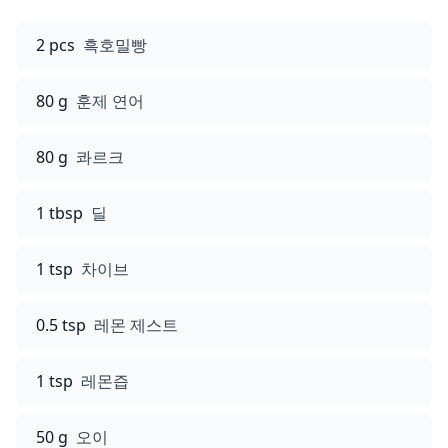
2 pcs
흑호밀빵
80 g
훈제 연어
80 g
콰르크
1 tbsp
딜
1 tsp
차이브
0.5 tsp
레몬 제스트
1 tsp
레몬즙
50 g
오이