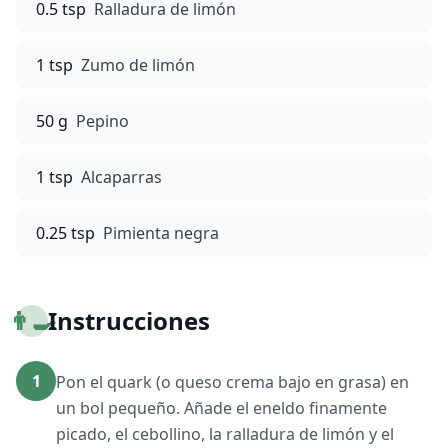
0.5 tsp
Ralladura de limón
1 tsp
Zumo de limón
50 g
Pepino
1 tsp
Alcaparras
0.25 tsp
Pimienta negra
👨‍🍳
Instrucciones
1
Pon el quark (o queso crema bajo en grasa) en
un bol pequeño. Añade el eneldo finamente
picado, el cebollino, la ralladura de limón y el