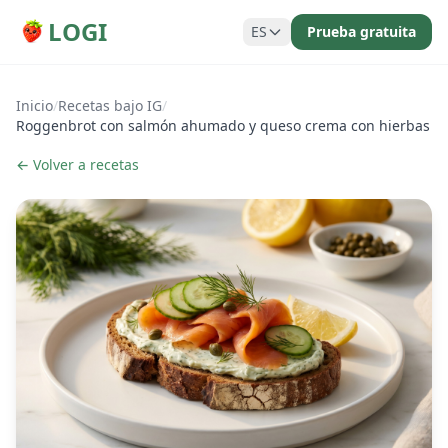
LOGI
ES
Prueba gratuita
Inicio
/
Recetas bajo IG
/
Roggenbrot con salmón ahumado y queso crema con hierbas
← Volver a recetas