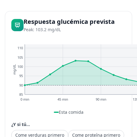
Respuesta glucémica prevista
Peak: 103.2 mg/dL
110
105
100
mg/dL
95
90
85
0 min
45 min
90 min
13
Esta comida
¿Y si tú...
Come verduras primero
Come proteína primero