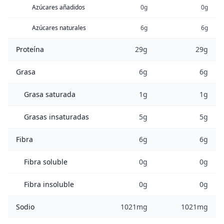
Azúcares añadidos
0g
0g
Azúcares naturales
6g
6g
Proteína
29g
29g
Grasa
6g
6g
Grasa saturada
1g
1g
Grasas insaturadas
5g
5g
Fibra
6g
6g
Fibra soluble
0g
0g
Fibra insoluble
0g
0g
Sodio
1021mg
1021mg