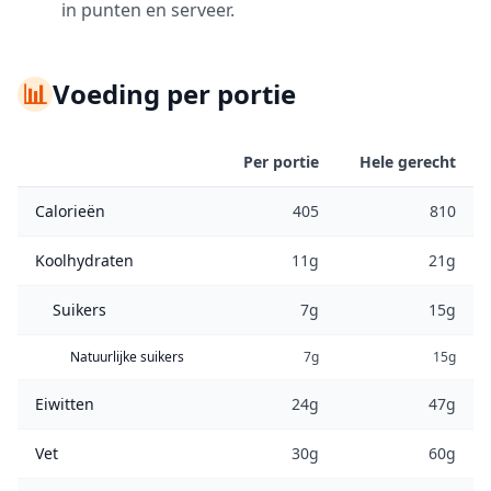
in punten en serveer.
📊
Voeding per portie
Per portie
Hele gerecht
Calorieën
405
810
Koolhydraten
11g
21g
Suikers
7g
15g
Natuurlijke suikers
7g
15g
Eiwitten
24g
47g
Vet
30g
60g