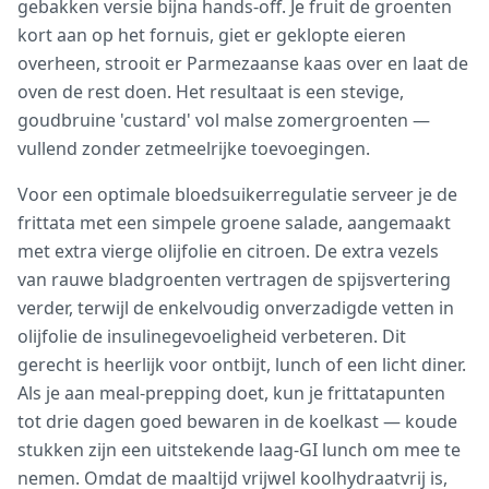
gebakken versie bijna hands-off. Je fruit de groenten
kort aan op het fornuis, giet er geklopte eieren
overheen, strooit er Parmezaanse kaas over en laat de
oven de rest doen. Het resultaat is een stevige,
goudbruine 'custard' vol malse zomergroenten —
vullend zonder zetmeelrijke toevoegingen.
Voor een optimale bloedsuikerregulatie serveer je de
frittata met een simpele groene salade, aangemaakt
met extra vierge olijfolie en citroen. De extra vezels
van rauwe bladgroenten vertragen de spijsvertering
verder, terwijl de enkelvoudig onverzadigde vetten in
olijfolie de insulinegevoeligheid verbeteren. Dit
gerecht is heerlijk voor ontbijt, lunch of een licht diner.
Als je aan meal-prepping doet, kun je frittatapunten
tot drie dagen goed bewaren in de koelkast — koude
stukken zijn een uitstekende laag-GI lunch om mee te
nemen. Omdat de maaltijd vrijwel koolhydraatvrij is,