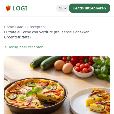
LOGI
NL
Gratis uitproberen
Home
/
Laag-GI recepten
/
Frittata al Forno con Verdure (Italiaanse Gebakken
Groentefrittata)
← Terug naar recepten