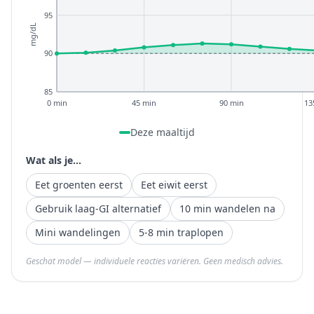
95
mg/dL
90
85
0 min
45 min
90 min
13
Deze maaltijd
Wat als je...
Eet groenten eerst
Eet eiwit eerst
Gebruik laag-GI alternatief
10 min wandelen na
Mini wandelingen
5-8 min traplopen
Geschat model — individuele reacties variëren. Geen medisch advies.