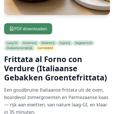
PDF downloaden
Laag GI
Glutenvrij
Notenvrij
Sojavrij
Vegetarisch
Diabeetvriendelijk
Gemiddeld
Frittata al Forno con
Verdure (Italiaanse
Gebakken Groentefrittata)
Een goudbruine Italiaanse frittata uit de oven,
boordevol zomergroenten en Parmezaanse kaas
— rijk aan eiwitten, van nature laag-GI, en klaar
in 35 minuten.