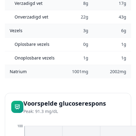
Verzadigd vet
8g
17g
Onverzadigd vet
22g
43g
Vezels
3g
6g
Oplosbare vezels
0g
1g
Onoplosbare vezels
1g
1g
Natrium
1001mg
2002mg
Voorspelde glucoserespons
Peak: 91.3 mg/dL
100