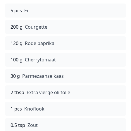
5 pcs
Ei
200 g
Courgette
120 g
Rode paprika
100 g
Cherrytomaat
30 g
Parmezaanse kaas
2 tbsp
Extra vierge olijfolie
1 pcs
Knoflook
0.5 tsp
Zout