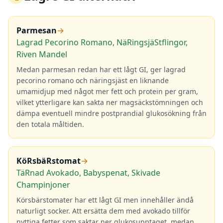
Parmesan
→
Lagrad Pecorino Romano, NäRingsjäStflingor,
Riven Mandel
Medan parmesan redan har ett lågt GI, ger lagrad
pecorino romano och näringsjäst en liknande
umamidjup med något mer fett och protein per gram,
vilket ytterligare kan sakta ner magsäckstömningen och
dämpa eventuell mindre postprandial glukosökning från
den totala måltiden.
KöRsbäRstomat
→
TäRnad Avokado, Babyspenat, Skivade
Champinjoner
Körsbärstomater har ett lågt GI men innehåller ändå
naturligt socker. Att ersätta dem med avokado tillför
nyttiga fetter som saktar ner glukosupptaget, medan