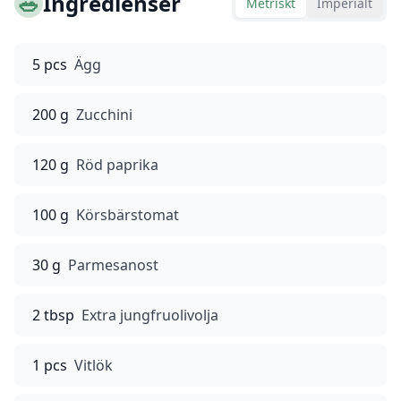
🥗
Ingredienser
Metriskt
Imperialt
5 pcs
Ägg
200 g
Zucchini
120 g
Röd paprika
100 g
Körsbärstomat
30 g
Parmesanost
2 tbsp
Extra jungfruolivolja
1 pcs
Vitlök