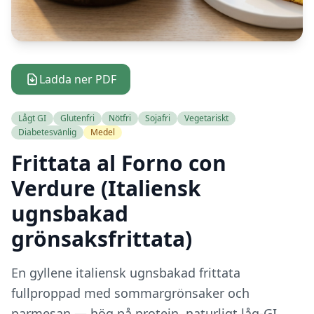
Ladda ner PDF
Lågt GI
Glutenfri
Nötfri
Sojafri
Vegetariskt
Diabetesvänlig
Medel
Frittata al Forno con
Verdure (Italiensk
ugnsbakad
grönsaksfrittata)
En gyllene italiensk ugnsbakad frittata
fullproppad med sommargrönsaker och
parmesan — hög på protein, naturligt låg-GI,