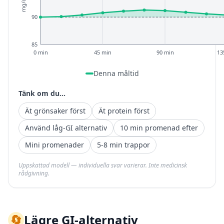
mg/dL
90
85
0 min
45 min
90 min
13
Denna måltid
Tänk om du...
Ät grönsaker först
Ät protein först
Använd låg-GI alternativ
10 min promenad efter
Mini promenader
5-8 min trappor
Uppskattad modell — individuella svar varierar. Inte medicinsk
rådgivning.
🔄
Lägre GI-alternativ