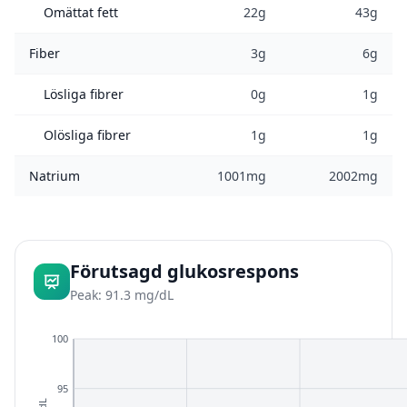
Omättat fett
22g
43g
Fiber
3g
6g
Lösliga fibrer
0g
1g
Olösliga fibrer
1g
1g
Natrium
1001mg
2002mg
Förutsagd glukosrespons
Peak: 91.3 mg/dL
100
95