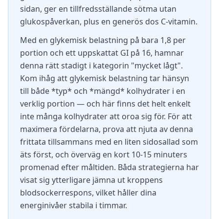
sidan, ger en tillfredsställande sötma utan
glukospåverkan, plus en generös dos C-vitamin.
Med en glykemisk belastning på bara 1,8 per
portion och ett uppskattat GI på 16, hamnar
denna rätt stadigt i kategorin "mycket lågt".
Kom ihåg att glykemisk belastning tar hänsyn
till både *typ* och *mängd* kolhydrater i en
verklig portion — och här finns det helt enkelt
inte många kolhydrater att oroa sig för. För att
maximera fördelarna, prova att njuta av denna
frittata tillsammans med en liten sidosallad som
äts först, och överväg en kort 10-15 minuters
promenad efter måltiden. Båda strategierna har
visat sig ytterligare jämna ut kroppens
blodsockerrespons, vilket håller dina
energinivåer stabila i timmar.