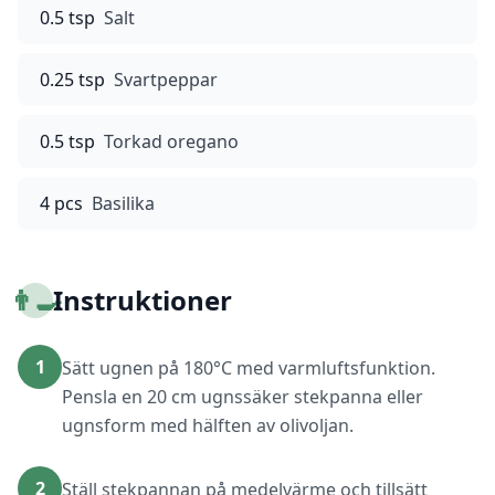
0.5 tsp
Salt
0.25 tsp
Svartpeppar
0.5 tsp
Torkad oregano
4 pcs
Basilika
👨‍🍳
Instruktioner
1
Sätt ugnen på 180°C med varmluftsfunktion.
Pensla en 20 cm ugnssäker stekpanna eller
ugnsform med hälften av olivoljan.
2
Ställ stekpannan på medelvärme och tillsätt