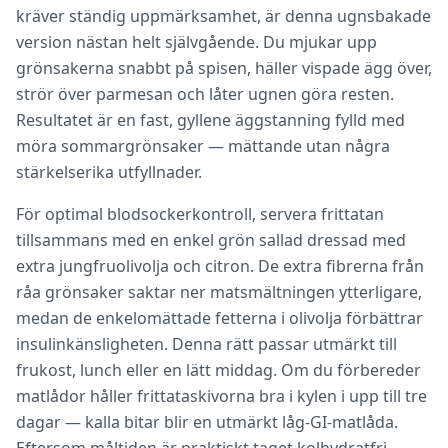
kräver ständig uppmärksamhet, är denna ugnsbakade
version nästan helt självgående. Du mjukar upp
grönsakerna snabbt på spisen, häller vispade ägg över,
strör över parmesan och låter ugnen göra resten.
Resultatet är en fast, gyllene äggstanning fylld med
möra sommargrönsaker — mättande utan några
stärkelserika utfyllnader.
För optimal blodsockerkontroll, servera frittatan
tillsammans med en enkel grön sallad dressad med
extra jungfruolivolja och citron. De extra fibrerna från
råa grönsaker saktar ner matsmältningen ytterligare,
medan de enkelomättade fetterna i olivolja förbättrar
insulinkänsligheten. Denna rätt passar utmärkt till
frukost, lunch eller en lätt middag. Om du förbereder
matlådor håller frittataskivorna bra i kylen i upp till tre
dagar — kalla bitar blir en utmärkt låg-GI-matlåda.