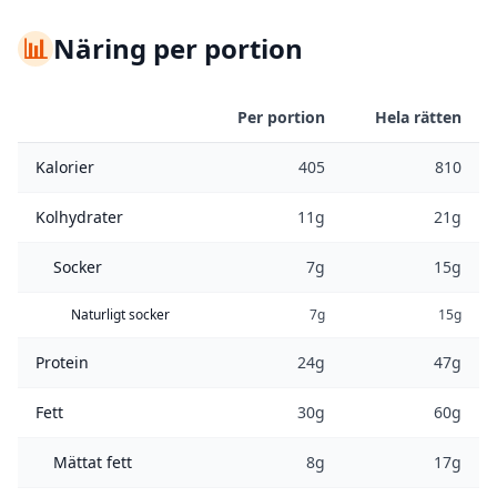
📊
Näring per portion
Per portion
Hela rätten
Kalorier
405
810
Kolhydrater
11g
21g
Socker
7g
15g
Naturligt socker
7g
15g
Protein
24g
47g
Fett
30g
60g
Mättat fett
8g
17g