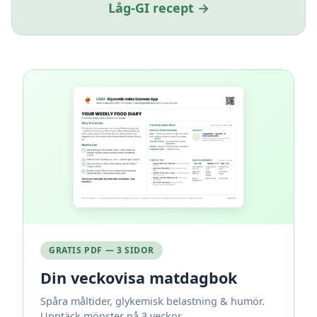
Låg-GI recept →
GRATIS PDF — 3 SIDOR
Din veckovisa matdagbok
Spåra måltider, glykemisk belastning & humör.
Upptäck mönster på 3 veckor.