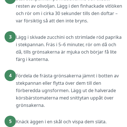
resten av olivoljan. Lägg i den finhackade vitlöken
och rör om i cirka 30 sekunder tills den doftar –
var försiktig så att den inte bryns.
3
Lägg i skivade zucchini och strimlade röd paprika
i stekpannan. Fräs i 5–6 minuter, rör om då och
då, tills grönsakerna är mjuka och börjar få lite
färg i kanterna.
4
Fördela de frästa grönsakerna jämnt i botten av
stekpannan eller flytta över dem till den
förberedda ugnsformen. Lägg ut de halverade
körsbärstomaterna med snittytan uppåt över
grönsakerna.
5
Knäck äggen i en skål och vispa dem släta.