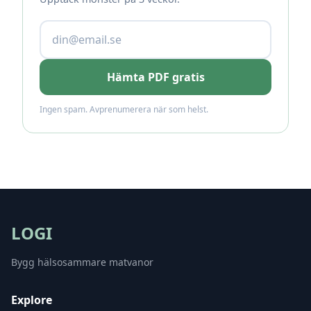
Hämta PDF gratis
Ingen spam. Avprenumerera när som helst.
LOGI
Bygg hälsosammare matvanor
Explore