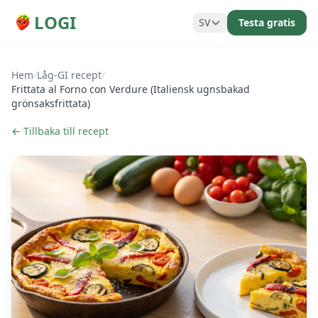
LOGI
SV
Testa gratis
Hem
/
Låg-GI recept
/
Frittata al Forno con Verdure (Italiensk ugnsbakad
grönsaksfrittata)
← Tillbaka till recept