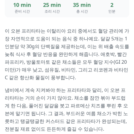
10 min
25 min
35 min
2
준비 시간
조리 시간
총 시간
인분
이 오븐 프리타타는 이탈리아 요리 중에서도 혈당 관리에 가
장 자연적으로 도움이 되는 음식 중 하나예요. 달걀 5개는 1
인분당 약 30g의 단백질을 제공하는데, 이는 위 배출 속도를
늦춰 식사 후 혈당 반응을 완만하게 해줍니다. 애호박, 빨간
파프리카, 방울토마토 같은 채소들은 모두 혈당 지수(GI 20
미만)가 매우 낮고, 섬유질, 비타민, 그리고 리코펜과 비타민
C 같은 항산화 물질이 풍부합니다.
냄비에서 계속 지켜봐야 하는 프리타타와 달리, 이 오븐 프
리타타는 거의 손이 가지 않아요. 채소를 잠깐 볶아 부드럽
게 한 다음, 풀어진 달걀을 붓고 파르메산 치즈를 뿌린 후 오
븐에 맡기면 됩니다. 그 결과, 부드러운 여름 채소가 박힌 노
릇하고 탱글탱글한 커스터드 같은 프리타타가 완성되는데,
전분질 재료 없이도 든든하게 즐길 수 있습니다.