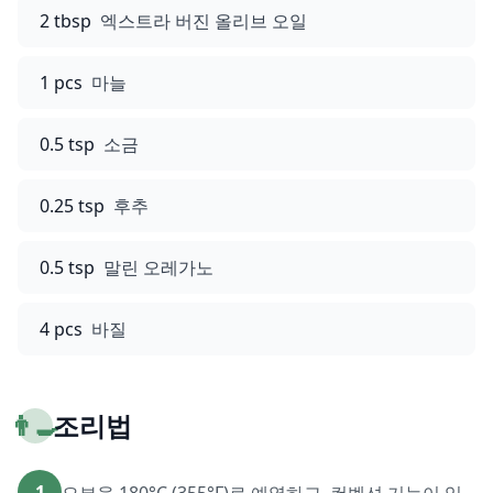
2 tbsp
엑스트라 버진 올리브 오일
1 pcs
마늘
0.5 tsp
소금
0.25 tsp
후추
0.5 tsp
말린 오레가노
4 pcs
바질
👨‍🍳
조리법
1