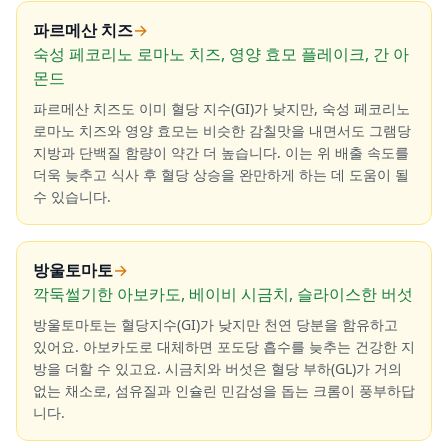
파르메산 치즈
→
숙성 페코리노 로마노 치즈, 영양 효모 플레이크, 간 아
몬드
파르메산 치즈도 이미 혈당 지수(GI)가 낮지만, 숙성 페코리노
로마노 치즈와 영양 효모는 비슷한 감칠맛을 내면서도 그램당
지방과 단백질 함량이 약간 더 높습니다. 이는 위 배출 속도를
더욱 늦추고 식사 후 혈당 상승을 완만하게 하는 데 도움이 될
수 있습니다.
방울토마토
→
깍둑썰기한 아보카도, 베이비 시금치, 슬라이스한 버섯
방울토마토는 혈당지수(GI)가 낮지만 천연 당분을 함유하고
있어요. 아보카도로 대체하면 포도당 흡수를 늦추는 건강한 지
방을 더할 수 있고요. 시금치와 버섯은 혈당 부하(GL)가 거의
없는 채소로, 섬유질과 인슐린 민감성을 돕는 크롬이 풍부하답
니다.