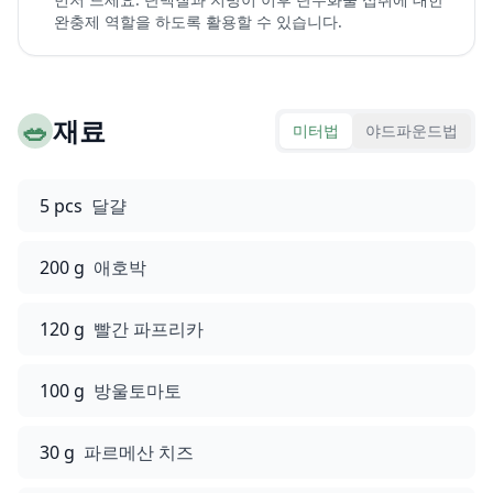
완충제 역할을 하도록 활용할 수 있습니다.
🥗
재료
미터법
야드파운드법
5 pcs
달걀
200 g
애호박
120 g
빨간 파프리카
100 g
방울토마토
30 g
파르메산 치즈