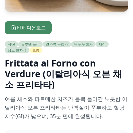
PDF 다운로드
저GI
글루텐 프리
견과류 무첨가
대두 무첨가
채식
당뇨 친화적
보통
Frittata al Forno con
Verdure (이탈리아식 오븐 채
소 프리타타)
여름 채소와 파르메산 치즈가 듬뿍 들어간 노릇한 이
탈리아식 오븐 프리타타는 단백질이 풍부하고 혈당
지수(GI)가 낮으며, 35분 만에 완성됩니다.