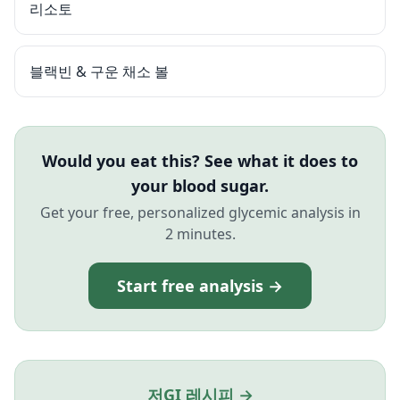
리소토
블랙빈 & 구운 채소 볼
Would you eat this? See what it does to
your blood sugar.
Get your free, personalized glycemic analysis in
2 minutes.
Start free analysis →
저GI 레시피 →