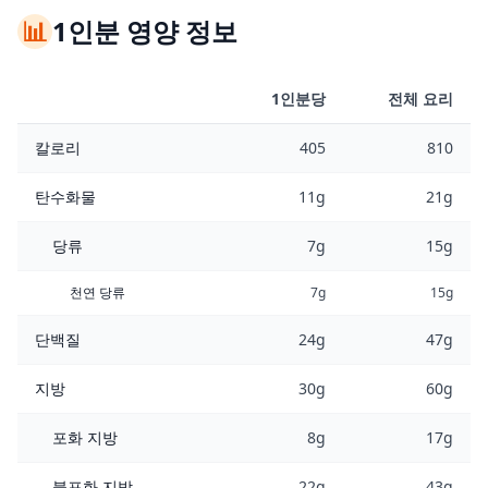
📊
1인분 영양 정보
1인분당
전체 요리
칼로리
405
810
탄수화물
11g
21g
당류
7g
15g
천연 당류
7g
15g
단백질
24g
47g
지방
30g
60g
포화 지방
8g
17g
불포화 지방
22g
43g