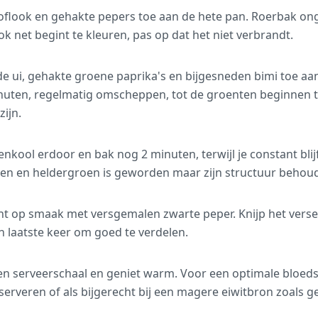
flook en gehakte pepers toe aan de hete pan. Roerbak ong
ok net begint te kleuren, pas op dat het niet verbrandt.
e ui, gehakte groene paprika's en bijgesneden bimi toe a
inuten, regelmatig omscheppen, tot de groenten beginnen 
ijn.
kool erdoor en bak nog 2 minuten, terwijl je constant blij
en en heldergroen is geworden maar zijn structuur behoud
ht op smaak met versgemalen zwarte peper. Knijp het verse
 laatste keer om goed te verdelen.
een serveerschaal en geniet warm. Voor een optimale bloedsu
serveren of als bijgerecht bij een magere eiwitbron zoals geg