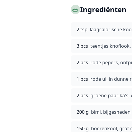
🥗
Ingrediënten
2 tsp
laagcalorische ko
3 pcs
teentjes knoflook,
2 pcs
rode pepers, ontpi
1 pcs
rode ui, in dunne 
2 pcs
groene paprika's, 
200 g
bimi, bijgesneden
150 g
boerenkool, grof 