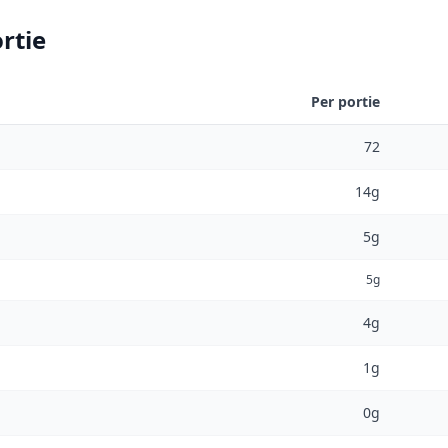
rtie
Per portie
72
14g
5g
5g
4g
1g
0g