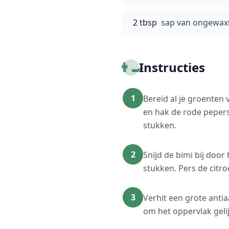
2 tbsp
sap van ongewaxt
👨‍🍳
Instructies
1
Bereid al je groenten 
en hak de rode pepers
stukken.
2
Snijd de bimi bij door
stukken. Pers de citro
3
Verhit een grote anti
om het oppervlak geli