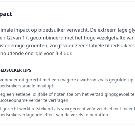
pact
imale impact op bloedsuiker verwacht. De extreem lage gl
 en GI van 17, gecombineerd met het hoge vezelgehalte va
isbloemige groenten, zorgt voor zeer stabiele bloedsuiker
houdende energie voor 3-4 uur.
EDSUIKERTIPS
mbineer dit gerecht met een magere eiwitbron zoals gegrilde kip 
oedsuikerstabiele maaltijd
eg een eetlepel olijfolie of noten toe om het verzadigingsgevoel t
ucoseopname verder te vertragen
t gerecht werkt uitstekend als voorgerecht vóór voedsel met meer
oedsuikerverlagende effect van de vezels te benutten