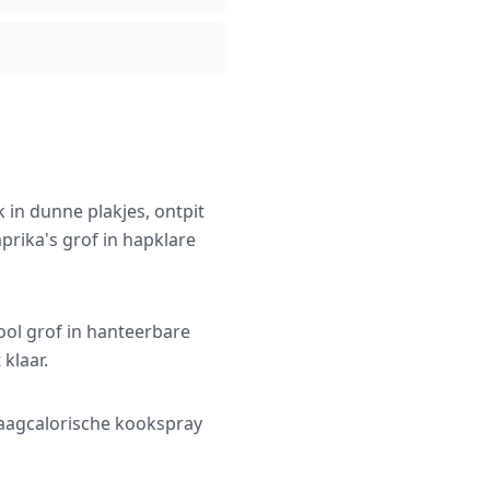
 in dunne plakjes, ontpit
prika's grof in hapklare
ool grof in hanteerbare
klaar.
laagcalorische kookspray