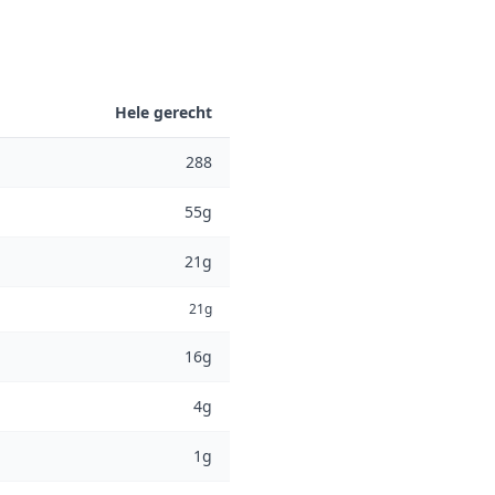
Hele gerecht
288
55g
21g
21g
16g
4g
1g