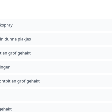
okspray
 in dunne plakjes
t en grof gehakt
ringen
ontpit en grof gehakt
gehakt