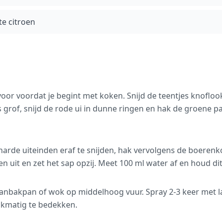
e citroen
voor voordat je begint met koken. Snijd de teentjes knoflook
 grof, snijd de rode ui in dunne ringen en hak de groene pa
 harde uiteinden eraf te snijden, hak vervolgens de boerenk
en uit en zet het sap opzij. Meet 100 ml water af en houd dit 
aanbakpan of wok op middelhoog vuur. Spray 2-3 keer met 
jkmatig te bedekken.