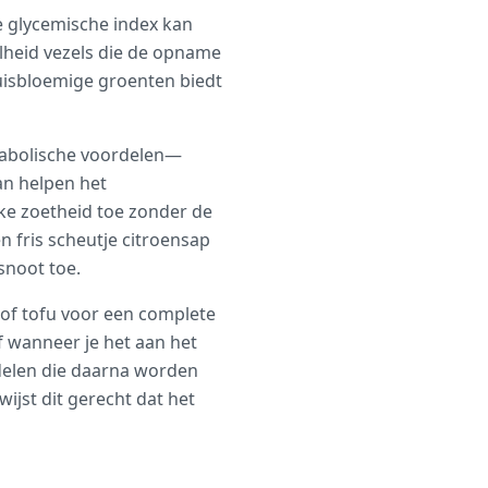
e glycemische index kan
lheid vezels die de opname
uisbloemige groenten biedt
etabolische voordelen—
an helpen het
jke zoetheid toe zonder de
n fris scheutje citroensap
snoot toe.
 of tofu voor een complete
f wanneer je het aan het
delen die daarna worden
jst dit gerecht dat het