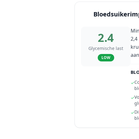
Bloedsuikerim
Min
2.4
2,4
kru
Glycemische last
aan
LOW
BLO
Co
✓
bl
Vo
✓
gl
Di
✓
bl