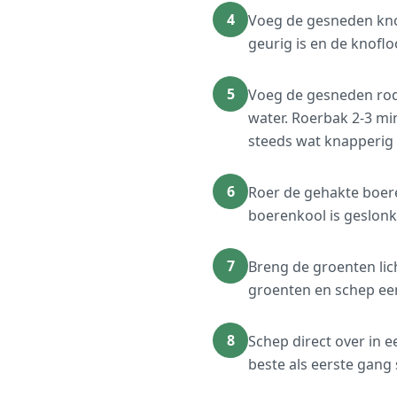
4
Voeg de gesneden kno
geurig is en de knoflo
5
Voeg de gesneden rod
water. Roerbak 2-3 m
steeds wat knapperig z
6
Roer de gehakte boeren
boerenkool is geslonk
7
Breng de groenten lic
groenten en schep een
8
Schep direct over in 
beste als eerste gang 