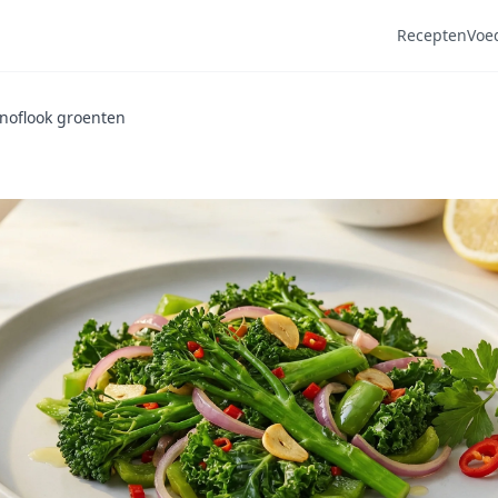
Recepten
Voe
knoflook groenten