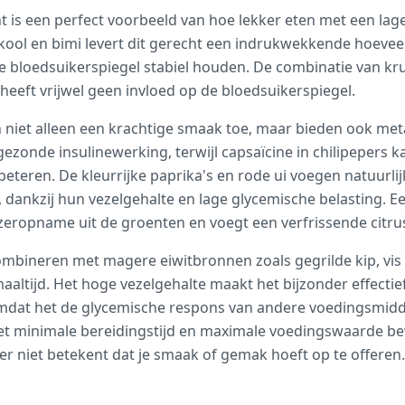
t is een perfect voorbeeld van hoe lekker eten met een lag
ool en bimi levert dit gerecht een indrukwekkende hoevee
e bloedsuikerspiegel stabiel houden. De combinatie van kr
heeft vrijwel geen invloed op de bloedsuikerspiegel.
n niet alleen een krachtige smaak toe, maar bieden ook m
zonde insulinewerking, terwijl capsaïcine in chilipepers k
eteren. De kleurrijke paprika's en rode ui voegen natuurli
, dankzij hun vezelgehalte en lage glycemische belasting. Ee
jzeropname uit de groenten en voegt een verfrissende citru
combineren met magere eiwitbronnen zoals gegrilde kip, vis
altijd. Het hoge vezelgehalte maakt het bijzonder effectie
 omdat het de glycemische respons van andere voedingsmid
 minimale bereidingstijd en maximale voedingswaarde bewi
er niet betekent dat je smaak of gemak hoeft op te offeren.