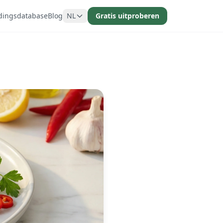
dingsdatabase
Blog
NL
Gratis uitproberen