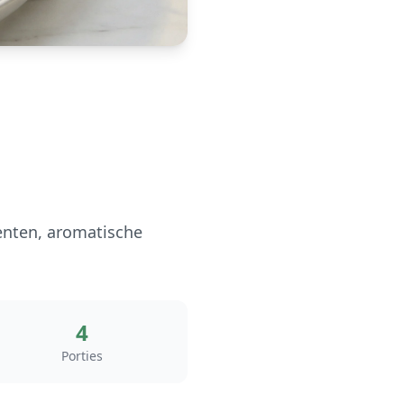
oenten, aromatische
4
Porties