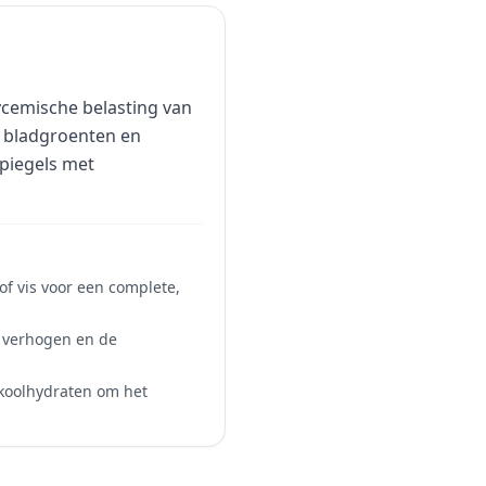
ycemische belasting van
n bladgroenten en
spiegels met
of vis voor een complete,
e verhogen en de
 koolhydraten om het