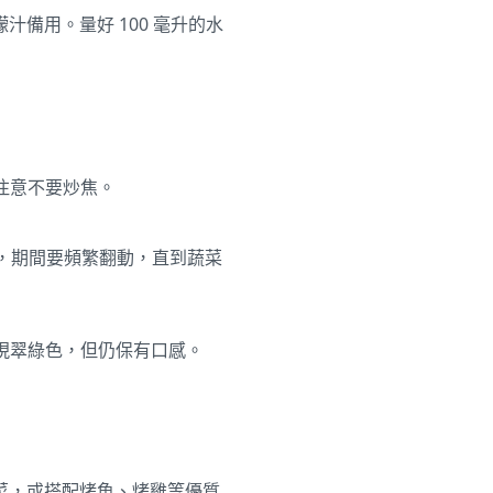
備用。量好 100 毫升的水
注意不要炒焦。
分鐘，期間要頻繁翻動，直到蔬菜
呈現翠綠色，但仍保有口感。
菜，或搭配烤魚、烤雞等優質