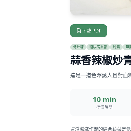
下載 PDF
低升糖
糖尿病友善
純素
無
蒜香辣椒炒
這是一道色澤誘人且對血糖
10 min
準備時間
這道滋滋作響的綜合蔬菜是低