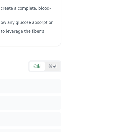
o create a complete, blood-
 slow any glucose absorption
 to leverage the fiber's
公制
英制