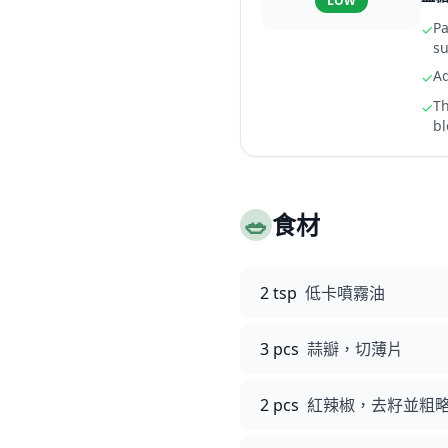
LOW
Pa
✓
su
Ad
✓
Th
✓
bl
🥗
食材
2 tsp
低卡噴霧油
3 pcs
蒜瓣，切薄片
2 pcs
紅辣椒，去籽並粗