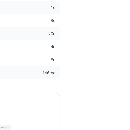
1g
3g
20g
4g
8g
146mg
0 mg/dL