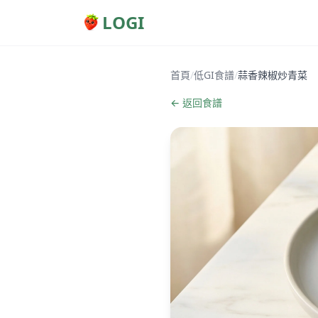
LOGI
首頁
/
低GI食譜
/
蒜香辣椒炒青菜
← 返回食譜