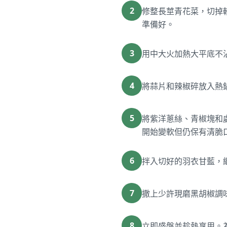
2
修整長莖青花菜，切掉較
準備好。
3
用中大火加熱大平底不沾
4
將蒜片和辣椒碎放入熱
5
將紫洋蔥絲、青椒塊和處
開始變軟但仍保有清脆
6
拌入切好的羽衣甘藍，
7
撒上少許現磨黑胡椒調
8
立即盛盤並趁熱享用。