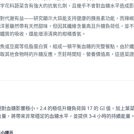
字花科蔬菜含有強大的抗氧化劑，且幾乎不會對血糖水平造成影
對代謝有益——研究顯示大蒜能支持健康的胰島素功能，而辣椒
洋蔥雖然帶有天然甜味，但因其纖維含量高且升糖負荷低，並不
鐵質的吸收，還能增添清爽的柑橘香氣。
魚或豆腐等低脂蛋白質，組成一頓平衡血糖的完整餐點。由於纖
取其他食物時的升糖反應。烹飪時間短、營養價值高，這道菜證
期對血糖影響極小。2.4 的極低升糖負荷與 17 的 GI 值，加
含量，將帶來非常穩定的血糖水平，並提供 3-4 小時的持續能量
糖小提示