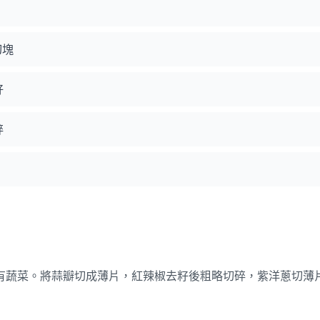
切塊
好
碎
有蔬菜。將蒜瓣切成薄片，紅辣椒去籽後粗略切碎，紫洋蔥切薄