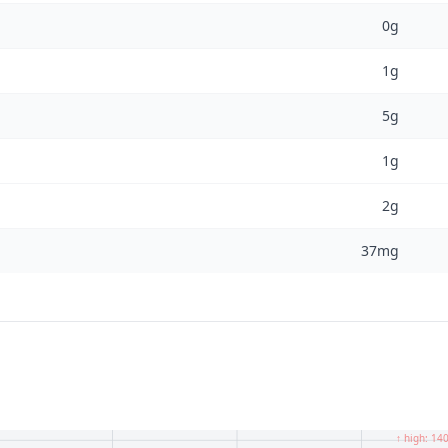
0g
1g
5g
1g
2g
37mg
↑ high: 14