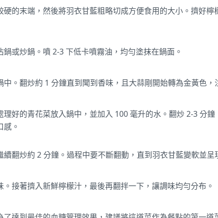
硬的末端，然後將羽衣甘藍粗略切成方便食用的大小。擠好檸檬汁
鍋或炒鍋。噴 2-3 下低卡噴霧油，均勻塗抹在鍋面。
鍋中。翻炒約 1 分鐘直到聞到香味，且大蒜剛開始轉為金黃色，
理好的青花菜放入鍋中，並加入 100 毫升的水。翻炒 2-3 
口感。
繼續翻炒約 2 分鐘。過程中要不斷翻動，直到羽衣甘藍變軟並
味。接著擠入新鮮檸檬汁，最後再翻拌一下，讓調味均勻分布。
為了達到最佳的血糖管理效果，建議將這道菜作為餐點的第一道