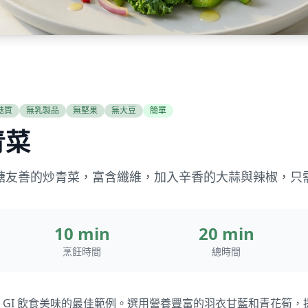
麩質
無乳製品
無堅果
無大豆
簡單
青菜
友善的炒青菜，富含纖維，加入辛香的大蒜與辣椒，只需 
10 min
20 min
烹飪時間
總時間
 GI 飲食美味的最佳範例。選用營養豐富的羽衣甘藍和青花筍