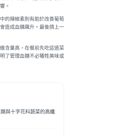
響。
中的辣椒素則有助於改善葡萄
會造成血糖飆升。最後擠上一
維含量高，在餐前先吃這道菜
明了管理血糖不必犧牲美味或
上葉菜類與十字花科蔬菜的高纖
。