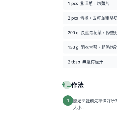
1 pcs
紫洋蔥，切薄片
2 pcs
青椒，去籽並粗略
200 g
長莖青花菜，修整
150 g
羽衣甘藍，粗略切
2 tbsp
無蠟檸檬汁
👨‍🍳
作法
1
開始烹飪前先準備好所
大小。