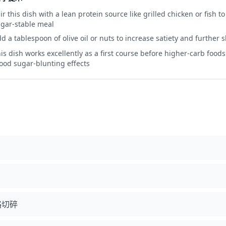
ir this dish with a lean protein source like grilled chicken or fish t
gar-stable meal
d a tablespoon of olive oil or nuts to increase satiety and further
is dish works excellently as a first course before higher-carb foods
ood sugar-blunting effects
略切碎