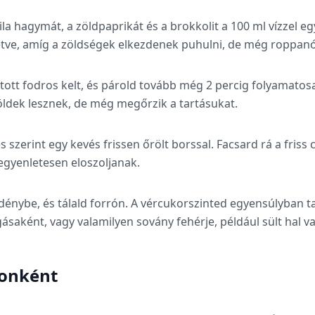
la hagymát, a zöldpaprikát és a brokkolit a 100 ml vízzel egy
tve, amíg a zöldségek elkezdenek puhulni, de még roppa
tott fodros kelt, és párold tovább még 2 percig folyamatos
ldek lesznek, de még megőrzik a tartásukat.
és szerint egy kevés frissen őrölt borssal. Facsard rá a friss
 egyenletesen eloszoljanak.
dénybe, és tálald forrón. A vércukorszinted egyensúlyban 
gásaként, vagy valamilyen sovány fehérje, például sült hal va
gonként