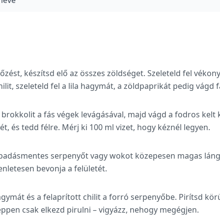
 leve
főzést, készítsd elő az összes zöldséget. Szeleteld fel vék
ilit, szeleteld fel a lila hagymát, a zöldpaprikát pedig vágd 
 brokkolit a fás végek levágásával, majd vágd a fodros kelt
ét, és tedd félre. Mérj ki 100 ml vizet, hogy kéznél legyen.
tapadásmentes serpenyőt vagy wokot közepesen magas lángo
nletesen bevonja a felületét.
ymát és a felaprított chilit a forró serpenyőbe. Pirítsd körü
éppen csak elkezd pirulni – vigyázz, nehogy megégjen.