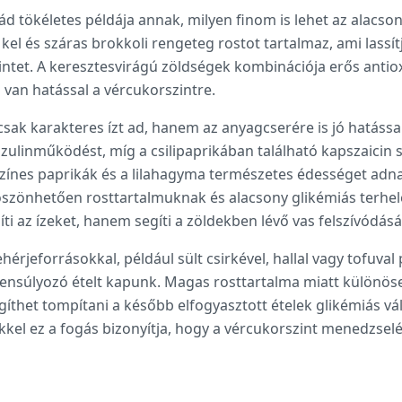
d tökéletes példája annak, milyen finom is lehet az alacson
l és száras brokkoli rengeteg rostot tartalmaz, ami lassítj
zintet. A keresztesvirágú zöldségek kombinációja erős antiox
 van hatással a vércukorszintre.
csak karakteres ízt ad, hanem az anyagcserére is jó hatáss
ulinműködést, míg a csilipaprikában található kapszaicin s
színes paprikák és a lilahagyma természetes édességet adna
szönhetően rosttartalmuknak és alacsony glikémiás terhel
íti az ízeket, hanem segíti a zöldekben lévő vas felszívódását
hérjeforrásokkal, például sült csirkével, hallal vagy tofuval 
yensúlyozó ételt kapunk. Magas rosttartalma miatt különös
egíthet tompítani a később elfogyasztott ételek glikémiás vál
kkel ez a fogás bizonyítja, hogy a vércukorszint menedzselé