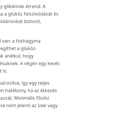
y glikémiás étrend. A
a a glükóz felszívódását és
idánsokat biztosít,
al van: a fokhagyma
egíthet a glükóz-
k anélkül, hogy
ésüknek. A végén egy kevés
 is.
párosítva, így egy teljes
en hatékony, ha az étkezés
aszát. Minimális főzési
se nem jelenti az ízek vagy