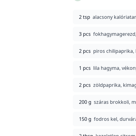
2 tsp
alacsony kalóriata
3 pcs
fokhagymagerezd, 
2 pcs
piros chilipaprika
1 pcs
lila hagyma, vékon
2 pcs
zöldpaprika, kima
200 g
száras brokkoli, m
150 g
fodros kel, durvár