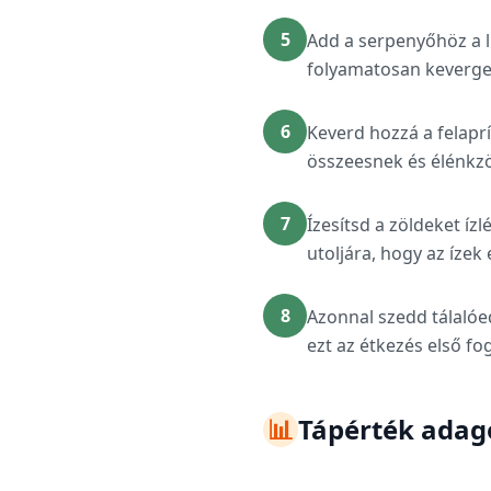
5
Add a serpenyőhöz a li
folyamatosan keverge
6
Keverd hozzá a felaprí
összeesnek és élénkzö
7
Ízesítsd a zöldeket ízl
utoljára, hogy az ízek
8
Azonnal szedd tálalóe
ezt az étkezés első fo
📊
Tápérték ada