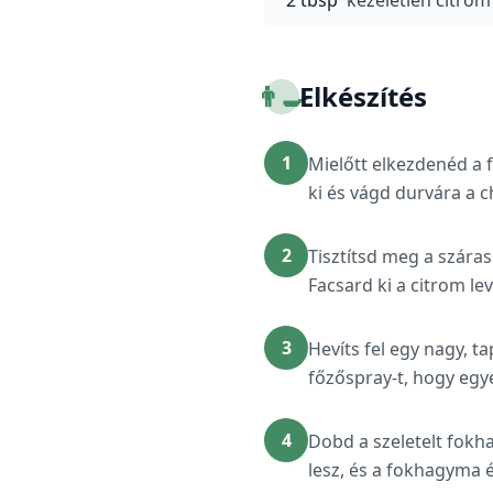
2 tbsp
kezeletlen citrom
👨‍🍳
Elkészítés
1
Mielőtt elkezdenéd a 
ki és vágd durvára a ch
2
Tisztítsd meg a száras
Facsard ki a citrom lev
3
Hevíts fel egy nagy, 
főzőspray-t, hogy egye
4
Dobd a szeletelt fokhag
lesz, és a fokhagyma 