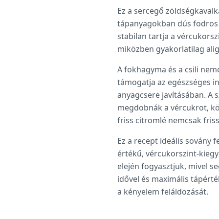
Ez a sercegő zöldségkavalká
tápanyagokban dús fodros ke
stabilan tartja a vércukors
miközben gyakorlatilag alig
A fokhagyma és a csili nem
támogatja az egészséges inz
anyagcsere javításában. A 
megdobnák a vércukrot, kö
friss citromlé nemcsak friss
Ez a recept ideális sovány fe
értékű, vércukorszint-kieg
elején fogyasztjuk, mivel s
idővel és maximális tápérté
a kényelem feláldozását.