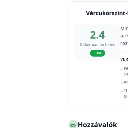
Vércukorszint
Min
2.4
ter
ros
Glikémiás terhelés
LOW
VÉ
Pa
✓
su
Ad
✓
Th
✓
bl
🥗
Hozzávalók