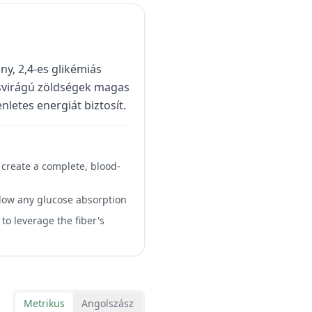
ny, 2,4-es glikémiás
tesvirágú zöldségek magas
nletes energiát biztosít.
o create a complete, blood-
 slow any glucose absorption
 to leverage the fiber's
Metrikus
Angolszász