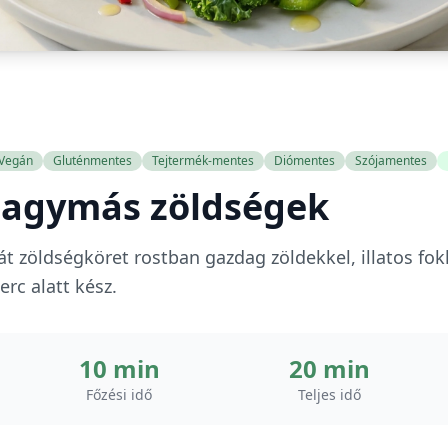
Vegán
Gluténmentes
Tejtermék-mentes
Diómentes
Szójamentes
hagymás zöldségek
át zöldségköret rostban gazdag zöldekkel, illatos f
erc alatt kész.
10 min
20 min
Főzési idő
Teljes idő