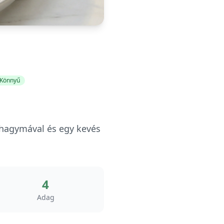
Könnyű
okhagymával és egy kevés
4
Adag