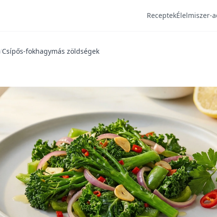
Receptek
Élelmiszer-a
/
Csípős-fokhagymás zöldségek