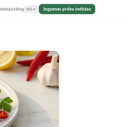
datbázis
Blog
HU
Ingyenes próba indítása