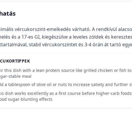
-hatás
imális vércukorszint-emelkedés várható. A rendkívül alacso
helés és a 17-es GI, kiegészülve a leveles zöldek és keresz
ttartalmával, stabil vércukorszintet és 3-4 órán át tartó egye
RCUKORTIPPEK
ir this dish with a lean protein source like grilled chicken or fish t
gar-stable meal
d a tablespoon of olive oil or nuts to increase satiety and further
is dish works excellently as a first course before higher-carb foods
ood sugar-blunting effects