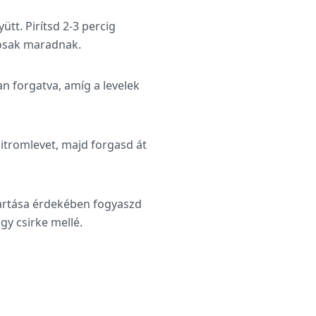
ütt. Pirítsd 2-3 percig
nósak maradnak.
an forgatva, amíg a levelek
 citromlevet, majd forgasd át
tartása érdekében fogyaszd
gy csirke mellé.