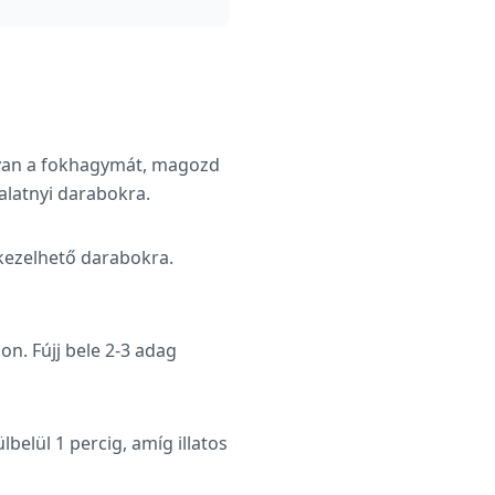
onyan a fokhagymát, magozd
falatnyi darabokra.
 kezelhető darabokra.
n. Fújj bele 2-3 adag
lbelül 1 percig, amíg illatos