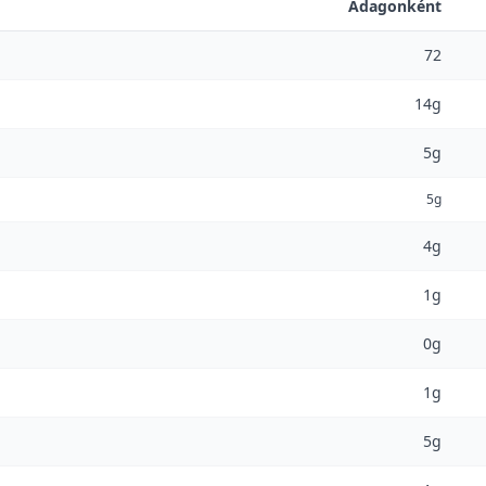
Adagonként
72
14g
5g
5g
4g
1g
0g
1g
5g