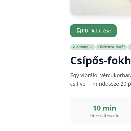
PDF letöltése
Alacsony GI
Diabétesz-barát
Csípős-fok
Egy vibráló, vércukorbar
csilivel – mindössze 20 p
10 min
Előkészítési idő