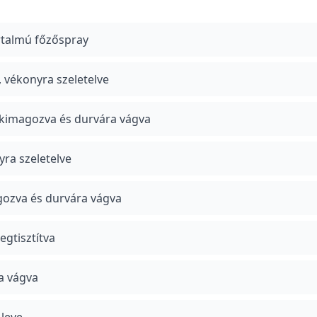
rtalmú főzőspray
vékonyra szeletelve
, kimagozva és durvára vágva
yra szeletelve
gozva és durvára vágva
egtisztítva
a vágva