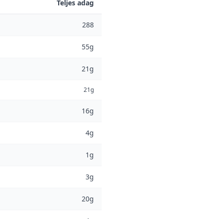
Teljes adag
288
55g
21g
21g
16g
4g
1g
3g
20g