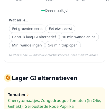
0 min
45 min
90 min
13
Deze maaltijd
Wat als je...
Eet groenten eerst
Eet eiwit eerst
Gebruik laag-GI alternatief
10 min wandelen na
Mini wandelingen
5-8 min traplopen
Geschat model — individuele reacties variëren. Geen medisch advies.
🔄
Lager GI alternatieven
Tomaten
→
Cherrytomaatjes, Zongedroogde Tomaten (In Olie,
Gehakt), Geroosterde Rode Paprika