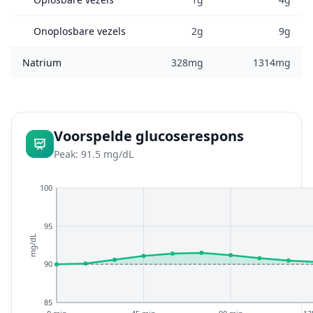
Onoplosbare vezels
2g
9g
Natrium
328mg
1314mg
Voorspelde glucoserespons
Peak: 91.5 mg/dL
100
95
mg/dL
90
85