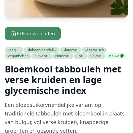
PDF downloaden
Laag GI
Diabeetvriendelijk
Glutenvrij
Vegetarisch
Veganistisch
Zuivelvrij
Notenvrij
Eivrij
Sojavrij
Makkelijk
Bloemkool tabbouleh met
verse kruiden en lage
glycemische index
Een bloedsuikervriendelijke variant op
traditionele tabbouleh met bloemkool in plaats
van bulgur, vol verse kruiden, knapperige
groenten en gezonde vetten.