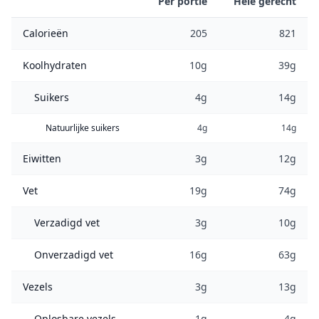
Per portie
Hele gerecht
Calorieën
205
821
Koolhydraten
10g
39g
Suikers
4g
14g
Natuurlijke suikers
4g
14g
Eiwitten
3g
12g
Vet
19g
74g
Verzadigd vet
3g
10g
Onverzadigd vet
16g
63g
Vezels
3g
13g
Oplosbare vezels
1g
4g