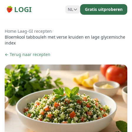
LOGI
NL
Gratis uitproberen
Home
/
Laag-GI recepten
/
Bloemkool tabbouleh met verse kruiden en lage glycemische
index
← Terug naar recepten