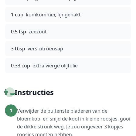
1 cup
komkommer, fijngehakt
0.5 tsp
zeezout
3 tbsp
vers citroensap
0.33 cup
extra vierge olijfolie
👨‍🍳
Instructies
1
Verwijder de buitenste bladeren van de
bloemkool en snijd de kool in kleine roosjes, gooi
de dikke stronk weg. Je zou ongeveer 3 kopjes
roosjes moeten hebben.